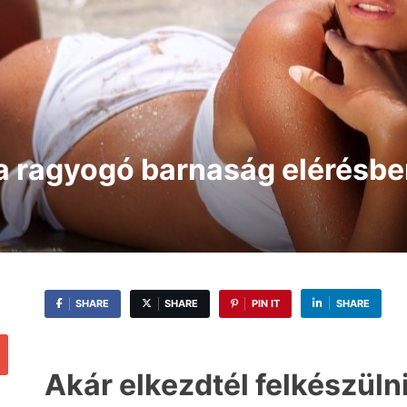
 a ragyogó barnaság elérésbe
SHARE
SHARE
PIN IT
SHARE
Akár elkezdtél felkészülni