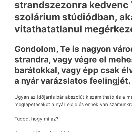
strandszezonra kedvenc 
szolárium stúdiódban, ak
vitathatatlanul megérkeze
Gondolom, Te is nagyon váro
strandra, vagy végre el mehes
barátokkal, vagy épp csak é
a nyár varázslatos feelingjét.
Ugyan az időjárás bár abszolút kiszámítható és a 
meglepetéseket a nyár eleje és ennek van számunkra 
Tudod, hogy mi az?