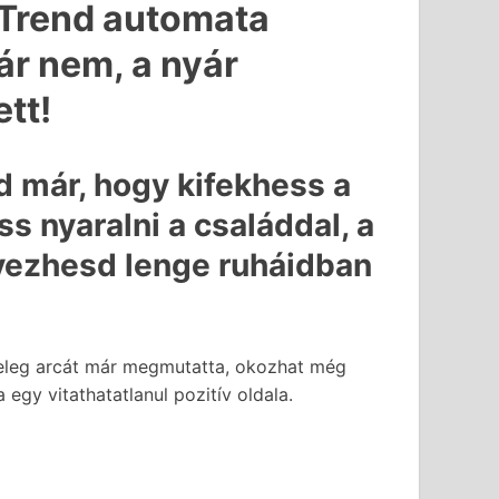
Trend automata
ár nem, a nyár
tt!
d már, hogy kifekhess a
s nyaralni a családdal, a
lvezhesd lenge ruháidban
meleg arcát már megmutatta, okozhat még
egy vitathatatlanul pozitív oldala.