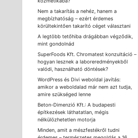
kozmetikába?
Nem a takarítás a nehéz, hanem a
megbízhatóság – ezért érdemes
körültekintően takarító céget választani
A legtöbb tetőhiba drágábban végződik,
mint gondolnád
SuperFoods Kft. Chromatest konzultáció –
hogyan lesznek a laboreredményekből
valódi, használható döntések?
WordPress és Divi weboldal javítás:
amikor a weboldalad már nem azt tudja,
amire szükséged lenne
Beton-Dimenzió Kft.: A budapesti
építkezések láthatatlan, mégis
nélkülözhetetlen motorja
Minden, amit a mészfestékről tudni
érdemes – természetes megoldás a 16.