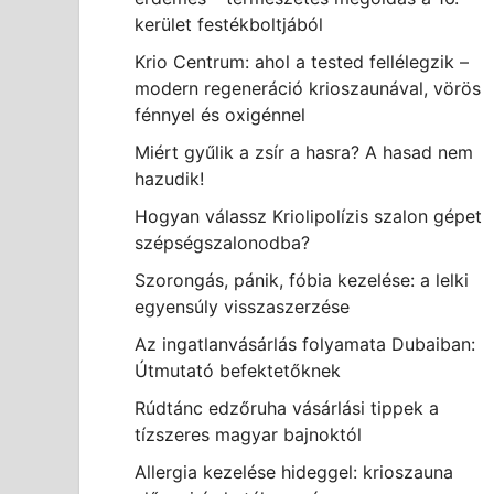
kerület festékboltjából
Krio Centrum: ahol a tested fellélegzik –
modern regeneráció krioszaunával, vörös
fénnyel és oxigénnel
Miért gyűlik a zsír a hasra? A hasad nem
hazudik!
Hogyan válassz Kriolipolízis szalon gépet
szépségszalonodba?
Szorongás, pánik, fóbia kezelése: a lelki
egyensúly visszaszerzése
Az ingatlanvásárlás folyamata Dubaiban:
Útmutató befektetőknek
Rúdtánc edzőruha vásárlási tippek a
tízszeres magyar bajnoktól
Allergia kezelése hideggel: krioszauna