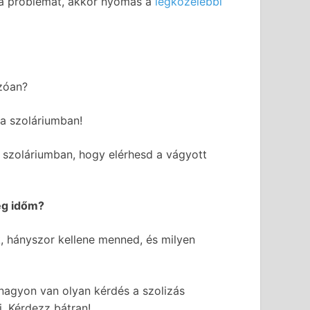
t a problémát, akkor nyomás a
legközelebbi
nzóan?
a szoláriumban!
szoláriumban, hogy elérhesd a vágyott
ég időm?
k, hányszor kellene menned, és milyen
agyon van olyan kérdés a szolizás
. Kérdezz bátran!