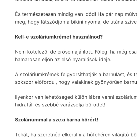
És természetesen mindig van időd! Ha pár nap múlva
meg, hogy látszódjon a bikini nyoma, de utána szíves
Kell-e szoláriumkrémet használnod?
Nem kötelező, de erősen ajánlott. Főleg, ha még csak
hamarosan eljön az első nyaralások ideje.
A szoláriumkrémek felgyorsíthatják a barnulást, és t
sokszor előfordul, hogy valakinek gyönyörűen barnul a
Ilyenkor van lehetőséged külön lábra venni szolárium
hidratál, és szebbé varázsolja bőrödet!
Szoláriummal a szexi barna bőrért!
Tehát, ha szeretnéd elkerülni a hófehéren világító b