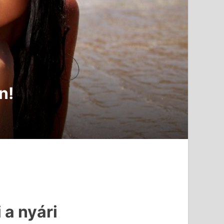
n!
 a nyári