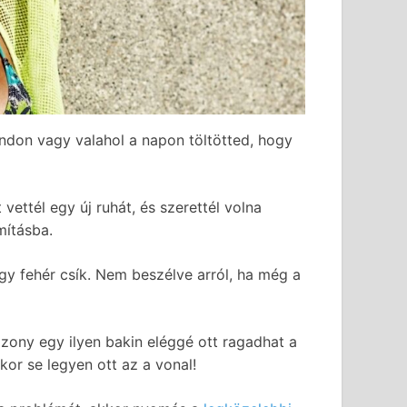
ndon vagy valahol a napon töltötted, hogy
vettél egy új ruhát, és szerettél volna
mításba.
egy fehér csík. Nem beszélve arról, ha még a
izony egy ilyen bakin eléggé ott ragadhat a
kor se legyen ott az a vonal!