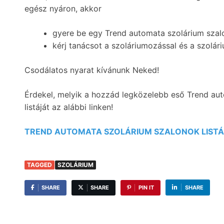
egész nyáron, akkor
gyere be egy Trend automata szolárium szal
kérj tanácsot a szoláriumozással és a szolár
Csodálatos nyarat kívánunk Neked!
Érdekel, melyik a hozzád legközelebb eső Trend au
listáját az alábbi linken!
TREND AUTOMATA SZOLÁRIUM SZALONOK LIST
TAGGED
SZOLÁRIUM
SHARE
SHARE
PIN IT
SHARE