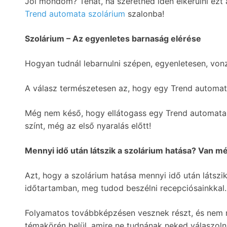
Jól mondom? Tehát, ha szeretnéd idén elkerülni ez
Trend automata szolárium
szalonba!
Szolárium – Az egyenletes barnaság elérése
Hogyan tudnál lebarnulni szépen, egyenletesen, vo
A válasz természetesen az, hogy egy Trend automat
Még nem késő, hogy ellátogass egy Trend automata 
színt, még az első nyaralás előtt!
Mennyi idő után látszik a szolárium hatása? Van m
Azt, hogy a szolárium hatása mennyi idő után látszi
időtartamban, meg tudod beszélni recepciósainkkal.
Folyamatos továbbképzésen vesznek részt, és nem n
témakörén belül, amire ne tudnának neked válaszolni