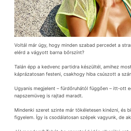
Voltál már úgy, hogy minden szabad percedet a stra
elérd a vágyott barna bőrszínt?
Talán épp a kedvenc partidra készültél, amihez most 
káprázatosan festeni, csakhogy hiba csúszott a szá
Ugyanis megjelent – fürdőruhától függően – itt-ott 
napszemüveg is rajtad maradt.
Mindenki szeret szinte már tökéletesen kinézni, és b
figyelem. Így is csodálatosan szépek vagyunk, de ak