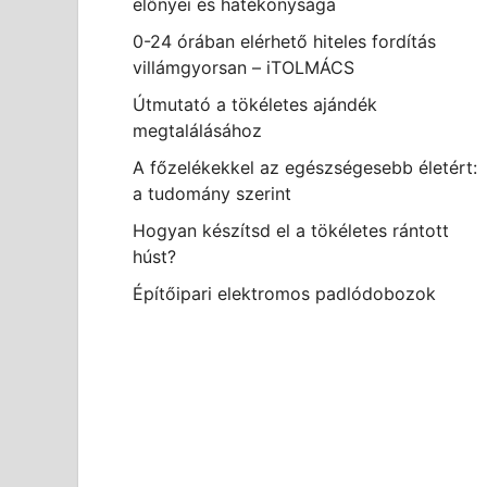
előnyei és hatékonysága
0-24 órában elérhető hiteles fordítás
villámgyorsan – iTOLMÁCS
Útmutató a tökéletes ajándék
megtalálásához
A főzelékekkel az egészségesebb életért:
a tudomány szerint
Hogyan készítsd el a tökéletes rántott
húst?
Építőipari elektromos padlódobozok