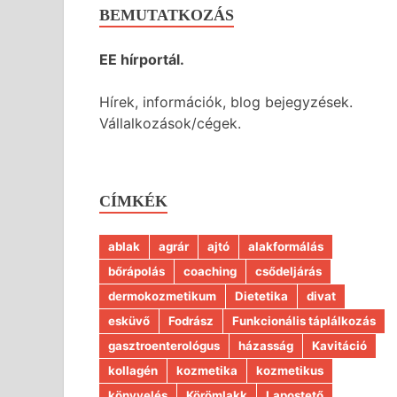
BEMUTATKOZÁS
EE hírportál.
Hírek, információk, blog bejegyzések.
Vállalkozások/cégek.
CÍMKÉK
ablak
agrár
ajtó
alakformálás
bőrápolás
coaching
csődeljárás
dermokozmetikum
Dietetika
divat
esküvő
Fodrász
Funkcionális táplálkozás
gasztroenterológus
házasság
Kavitáció
kollagén
kozmetika
kozmetikus
könyvelés
Körömlakk
Lapostető