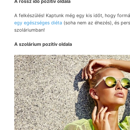
A rossz idő pozitív oldala
A felkészülés! Kaptunk még egy kis időt, hogy form
egy egészséges diéta
(soha nem az éhezés), és per
szoláriumban!
A szolárium pozitív oldala