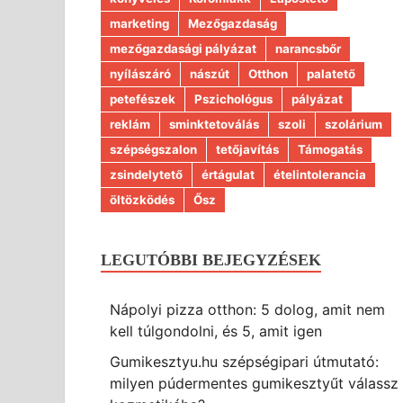
marketing
Mezőgazdaság
mezőgazdasági pályázat
narancsbőr
nyílászáró
nászút
Otthon
palatető
petefészek
Pszichológus
pályázat
reklám
sminktetoválás
szoli
szolárium
szépségszalon
tetőjavítás
Támogatás
zsindelytető
értágulat
ételintolerancia
öltözködés
Ősz
LEGUTÓBBI BEJEGYZÉSEK
Nápolyi pizza otthon: 5 dolog, amit nem
kell túlgondolni, és 5, amit igen
Gumikesztyu.hu szépségipari útmutató:
milyen púdermentes gumikesztyűt válassz