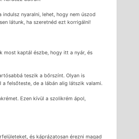
 indulsz nyaralni, lehet, hogy nem úszod
en látunk, ha szeretnéd ezt korrigálni!
 most kaptál észbe, hogy itt a nyár, és
artósabbá teszik a bőrszínt. Olyan is
 felsőteste, de a lábán alig látszik valami.
krémet. Ezen kívül a szolikrém ápol,
őrfelületeket, és káprázatosan érezni magad