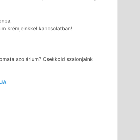
onba,
ium krémjeinkkel kapcsolatban!
tomata szolárium? Csekkold szalonjaink
ÁJA