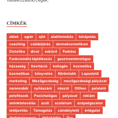
CÍMKÉK
ablak
agrár
ajtó
alakformálás
bőrápolás
coaching
csődeljárás
dermokozmetikum
Dietetika
divat
esküvő
Fodrász
Funkcionális táplálkozás
gasztroenterológus
házasság
Kavitáció
kollagén
kozmetika
kozmetikus
könyvelés
Körömlakk
Lapostető
marketing
Mezőgazdaság
mezőgazdasági pályázat
narancsbőr
nyílászáró
nászút
Otthon
palatető
petefészek
Pszichológus
pályázat
reklám
sminktetoválás
szoli
szolárium
szépségszalon
tetőjavítás
Támogatás
zsindelytető
értágulat
ételintolerancia
öltözködés
Ősz