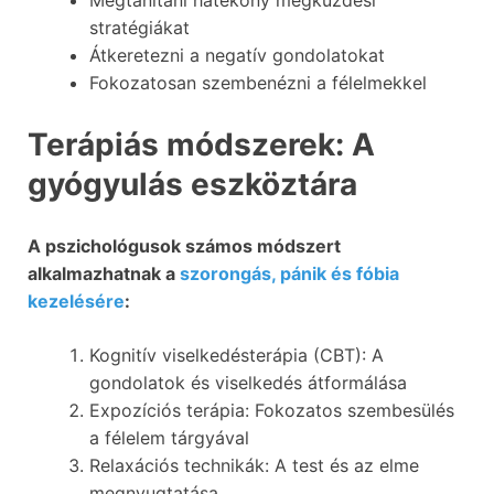
Megtanítani hatékony megküzdési
stratégiákat
Átkeretezni a negatív gondolatokat
Fokozatosan szembenézni a félelmekkel
Terápiás módszerek: A
gyógyulás eszköztára
A pszichológusok számos módszert
alkalmazhatnak a
szorongás, pánik és fóbia
kezelésére
:
Kognitív viselkedésterápia (CBT): A
gondolatok és viselkedés átformálása
Expozíciós terápia: Fokozatos szembesülés
a félelem tárgyával
Relaxációs technikák: A test és az elme
megnyugtatása