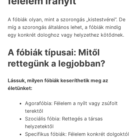
félelem irányít
A fóbiák olyan, mint a szorongás „kistestvérei”. De
míg a szorongás általános lehet, a fóbiák mindig
egy konkrét dologhoz vagy helyzethez kötődnek.
A fóbiák típusai: Mitől
rettegünk a legjobban?
Lássuk, milyen fóbiák keseríthetik meg az
életünket:
Agorafóbia: Félelem a nyílt vagy zsúfolt
terektől
Szociális fóbia: Rettegés a társas
helyzetektől
Specifikus fóbiák: Félelem konkrét dolgoktól