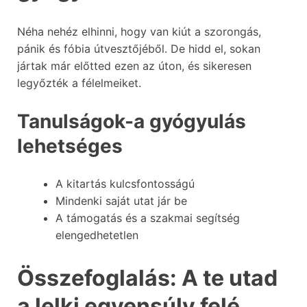
Néha nehéz elhinni, hogy van kiút a szorongás,
pánik és fóbia útvesztőjéből. De hidd el, sokan
jártak már előtted ezen az úton, és sikeresen
legyőzték a félelmeiket.
Tanulságok-a
gyógyulás
lehetséges
A kitartás kulcsfontosságú
Mindenki saját utat jár be
A támogatás és a szakmai segítség
elengedhetetlen
Összefoglalás: A te utad
a lelki egyensúly felé