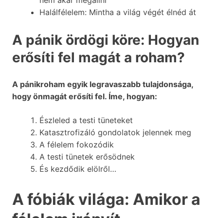
nem akar megállni
Halálfélelem: Mintha a világ végét élnéd át
A pánik ördögi köre: Hogyan
erősíti fel magát a roham?
A pánikroham egyik legravaszabb tulajdonsága,
hogy önmagát erősíti fel. Íme, hogyan:
Észleled a testi tüneteket
Katasztrofizáló gondolatok jelennek meg
A félelem fokozódik
A testi tünetek erősödnek
És kezdődik elölről…
A fóbiák világa: Amikor a