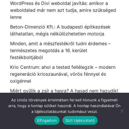
WordPress és Divi weboldal javítás: amikor a
weboldalad már nem azt tudja, amire szükséged
lenne
Beton-Dimenzió Kft.: A budapesti építkezések
láthatatlan, mégis nélkülözhetetlen motorja
Minden, amit a mészfestékről tudni érdemes –
természetes megoldás a 16. kerület
festékboltjából
Krio Centrum: ahol a tested fellélegzik – modern
regeneráció krioszaunával, vörös fénnyel és
oxigénnel
Miért gyűlik a zsír a hasra? A hasad nem hazudik!
Hogyan válassz Kriolipolízis szalon gépet
Az Uniós törvények értelmében fel kell hívnunk a figyelmét
arra, hogy a honlap sütiket használ. A honlap használatával Ön
szépségszalonodba?
a tájékoztatásunkat tudomásul veszi.
Szorongás, pánik, fóbia kezelése: a lelki
Elfogadom
Süti tájékoztató
egyensúly visszaszerzése