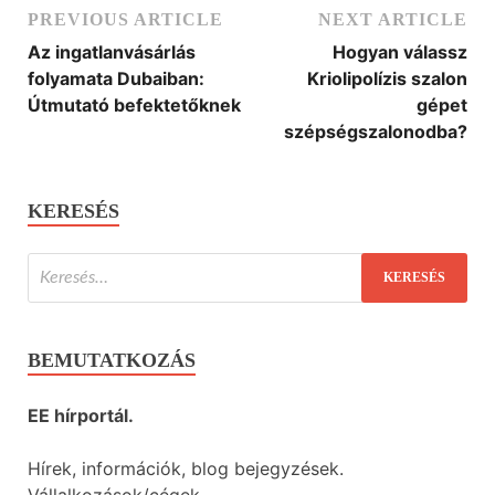
PREVIOUS ARTICLE
NEXT ARTICLE
Az ingatlanvásárlás
Hogyan válassz
folyamata Dubaiban:
Kriolipolízis szalon
Útmutató befektetőknek
gépet
szépségszalonodba?
KERESÉS
BEMUTATKOZÁS
EE hírportál.
Hírek, információk, blog bejegyzések.
Vállalkozások/cégek.