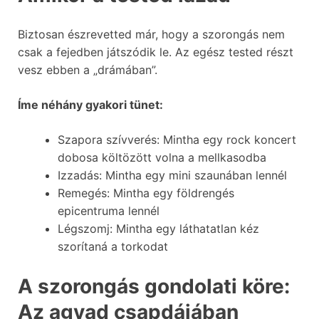
Biztosan észrevetted már, hogy a szorongás nem
csak a fejedben játszódik le. Az egész tested részt
vesz ebben a „drámában”.
Íme néhány gyakori tünet:
Szapora szívverés: Mintha egy rock koncert
dobosa költözött volna a mellkasodba
Izzadás: Mintha egy mini szaunában lennél
Remegés: Mintha egy földrengés
epicentruma lennél
Légszomj: Mintha egy láthatatlan kéz
szorítaná a torkodat
A szorongás gondolati köre:
Az agyad csapdájában