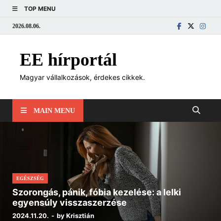
TOP MENU
2026.08.06.
EE hírportál
Magyar vállalkozások, érdekes cikkek.
MAIN MENU
EGÉSZSÉG
Szorongás, pánik, fóbia kezelése: a lelki
egyensúly visszaszerzése
2024.11.20.
-
by
Krisztián