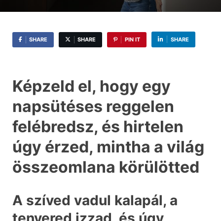
SHARE
SHARE
PIN IT
SHARE
Képzeld el, hogy egy
napsütéses reggelen
felébredsz, és hirtelen
úgy érzed, mintha a világ
összeomlana körülötted
A szíved vadul kalapál, a
tenyered izzad, és úgy