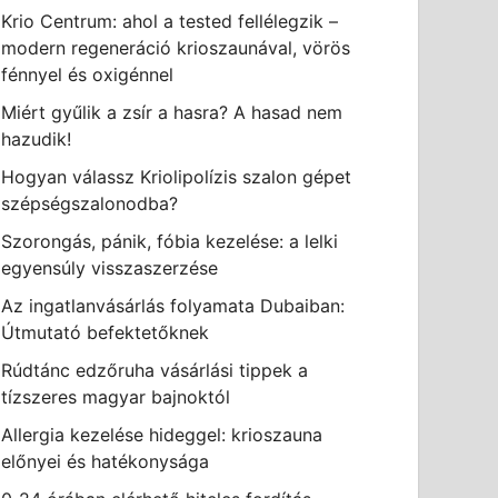
Krio Centrum: ahol a tested fellélegzik –
modern regeneráció krioszaunával, vörös
fénnyel és oxigénnel
Miért gyűlik a zsír a hasra? A hasad nem
hazudik!
Hogyan válassz Kriolipolízis szalon gépet
szépségszalonodba?
Szorongás, pánik, fóbia kezelése: a lelki
egyensúly visszaszerzése
Az ingatlanvásárlás folyamata Dubaiban:
Útmutató befektetőknek
Rúdtánc edzőruha vásárlási tippek a
tízszeres magyar bajnoktól
Allergia kezelése hideggel: krioszauna
előnyei és hatékonysága