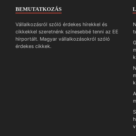
BEMUTATKOZÁS
Vállalkozásról szóló érdekes hírekkel és
N
cikkekkel szeretnénk színesebbé tenni az EE
t
hírportált. Magyar vállalkozásokról szóló
G
érdekes cikkek.
m
k
N
m
k
A
m
S
h
v