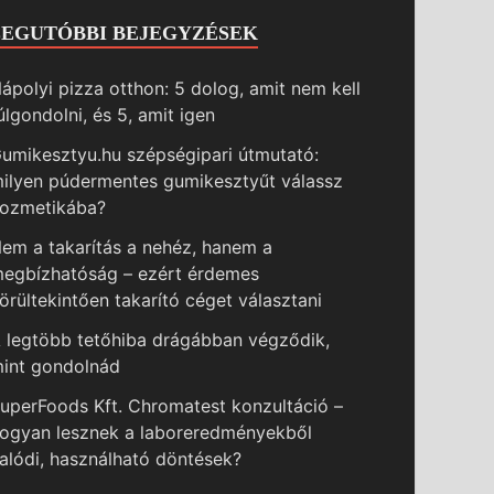
LEGUTÓBBI BEJEGYZÉSEK
ápolyi pizza otthon: 5 dolog, amit nem kell
úlgondolni, és 5, amit igen
umikesztyu.hu szépségipari útmutató:
ilyen púdermentes gumikesztyűt válassz
ozmetikába?
em a takarítás a nehéz, hanem a
egbízhatóság – ezért érdemes
örültekintően takarító céget választani
 legtöbb tetőhiba drágábban végződik,
int gondolnád
uperFoods Kft. Chromatest konzultáció –
ogyan lesznek a laboreredményekből
alódi, használható döntések?