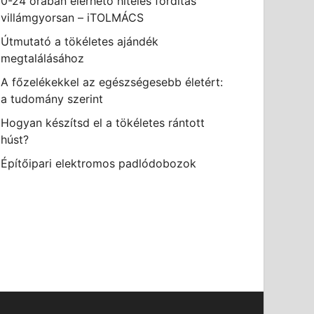
0-24 órában elérhető hiteles fordítás
villámgyorsan – iTOLMÁCS
Útmutató a tökéletes ajándék
megtalálásához
A főzelékekkel az egészségesebb életért:
a tudomány szerint
Hogyan készítsd el a tökéletes rántott
húst?
Építőipari elektromos padlódobozok