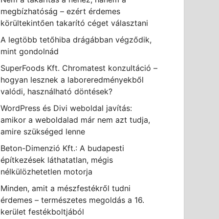
megbízhatóság – ezért érdemes
körültekintően takarító céget választani
A legtöbb tetőhiba drágábban végződik,
mint gondolnád
SuperFoods Kft. Chromatest konzultáció –
hogyan lesznek a laboreredményekből
valódi, használható döntések?
WordPress és Divi weboldal javítás:
amikor a weboldalad már nem azt tudja,
amire szükséged lenne
Beton-Dimenzió Kft.: A budapesti
építkezések láthatatlan, mégis
nélkülözhetetlen motorja
Minden, amit a mészfestékről tudni
érdemes – természetes megoldás a 16.
kerület festékboltjából