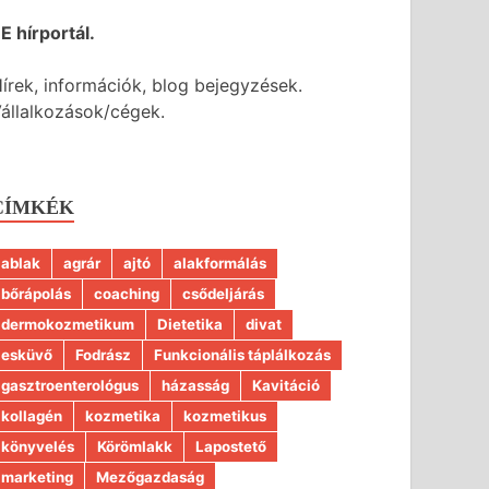
E hírportál.
írek, információk, blog bejegyzések.
állalkozások/cégek.
CÍMKÉK
ablak
agrár
ajtó
alakformálás
bőrápolás
coaching
csődeljárás
dermokozmetikum
Dietetika
divat
esküvő
Fodrász
Funkcionális táplálkozás
gasztroenterológus
házasság
Kavitáció
kollagén
kozmetika
kozmetikus
könyvelés
Körömlakk
Lapostető
marketing
Mezőgazdaság