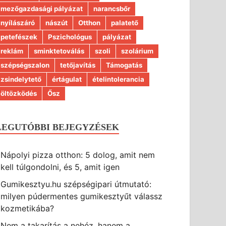
mezőgazdasági pályázat
narancsbőr
nyílászáró
nászút
Otthon
palatető
petefészek
Pszichológus
pályázat
reklám
sminktetoválás
szoli
szolárium
szépségszalon
tetőjavítás
Támogatás
zsindelytető
értágulat
ételintolerancia
öltözködés
Ősz
LEGUTÓBBI BEJEGYZÉSEK
Nápolyi pizza otthon: 5 dolog, amit nem
kell túlgondolni, és 5, amit igen
Gumikesztyu.hu szépségipari útmutató:
milyen púdermentes gumikesztyűt válassz
kozmetikába?
Nem a takarítás a nehéz, hanem a