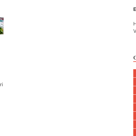
E
H
V
ri