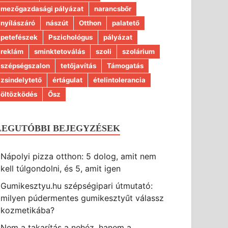
mezőgazdasági pályázat
narancsbőr
nyílászáró
nászút
Otthon
palatető
petefészek
Pszichológus
pályázat
reklám
sminktetoválás
szoli
szolárium
szépségszalon
tetőjavítás
Támogatás
zsindelytető
értágulat
ételintolerancia
öltözködés
Ősz
LEGUTÓBBI BEJEGYZÉSEK
Nápolyi pizza otthon: 5 dolog, amit nem
kell túlgondolni, és 5, amit igen
Gumikesztyu.hu szépségipari útmutató:
milyen púdermentes gumikesztyűt válassz
kozmetikába?
Nem a takarítás a nehéz, hanem a