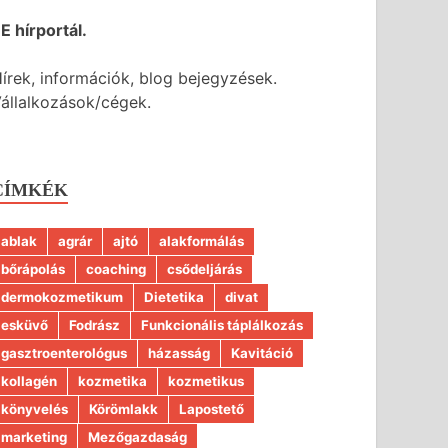
E hírportál.
írek, információk, blog bejegyzések.
állalkozások/cégek.
CÍMKÉK
ablak
agrár
ajtó
alakformálás
bőrápolás
coaching
csődeljárás
dermokozmetikum
Dietetika
divat
esküvő
Fodrász
Funkcionális táplálkozás
gasztroenterológus
házasság
Kavitáció
kollagén
kozmetika
kozmetikus
könyvelés
Körömlakk
Lapostető
marketing
Mezőgazdaság