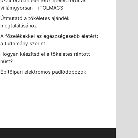
0-24 órában elérhető hiteles fordítás
villámgyorsan – iTOLMÁCS
Útmutató a tökéletes ajándék
megtalálásához
A főzelékekkel az egészségesebb életért:
a tudomány szerint
Hogyan készítsd el a tökéletes rántott
húst?
Építőipari elektromos padlódobozok