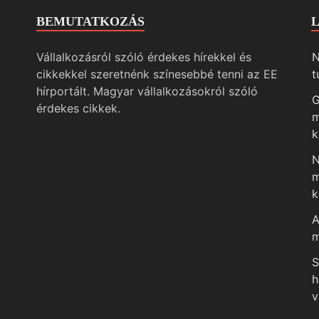
BEMUTATKOZÁS
Vállalkozásról szóló érdekes hírekkel és
N
cikkekkel szeretnénk színesebbé tenni az EE
t
hírportált. Magyar vállalkozásokról szóló
G
érdekes cikkek.
m
k
N
m
k
A
m
S
h
v