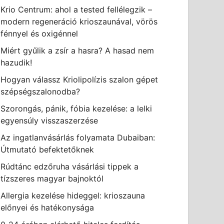
Krio Centrum: ahol a tested fellélegzik –
modern regeneráció krioszaunával, vörös
fénnyel és oxigénnel
Miért gyűlik a zsír a hasra? A hasad nem
hazudik!
Hogyan válassz Kriolipolízis szalon gépet
szépségszalonodba?
Szorongás, pánik, fóbia kezelése: a lelki
egyensúly visszaszerzése
Az ingatlanvásárlás folyamata Dubaiban:
Útmutató befektetőknek
Rúdtánc edzőruha vásárlási tippek a
tízszeres magyar bajnoktól
Allergia kezelése hideggel: krioszauna
előnyei és hatékonysága