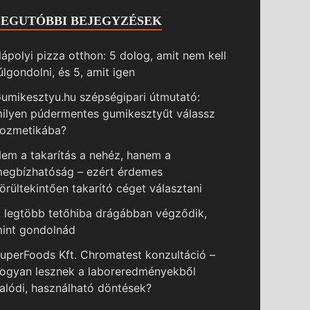
LEGUTÓBBI BEJEGYZÉSEK
ápolyi pizza otthon: 5 dolog, amit nem kell
úlgondolni, és 5, amit igen
umikesztyu.hu szépségipari útmutató:
ilyen púdermentes gumikesztyűt válassz
ozmetikába?
em a takarítás a nehéz, hanem a
egbízhatóság – ezért érdemes
örültekintően takarító céget választani
 legtöbb tetőhiba drágábban végződik,
int gondolnád
uperFoods Kft. Chromatest konzultáció –
ogyan lesznek a laboreredményekből
alódi, használható döntések?