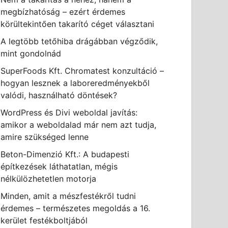
megbízhatóság – ezért érdemes
körültekintően takarító céget választani
A legtöbb tetőhiba drágábban végződik,
mint gondolnád
SuperFoods Kft. Chromatest konzultáció –
hogyan lesznek a laboreredményekből
valódi, használható döntések?
WordPress és Divi weboldal javítás:
amikor a weboldalad már nem azt tudja,
amire szükséged lenne
Beton-Dimenzió Kft.: A budapesti
építkezések láthatatlan, mégis
nélkülözhetetlen motorja
Minden, amit a mészfestékről tudni
érdemes – természetes megoldás a 16.
kerület festékboltjából