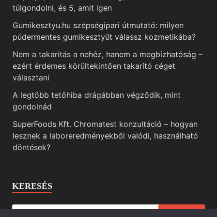
túlgondolni, és 5, amit igen
Gumikesztyu.hu szépségipari útmutató: milyen
púdermentes gumikesztyűt válassz kozmetikába?
Nem a takarítás a nehéz, hanem a megbízhatóság –
ezért érdemes körültekintően takarító céget
választani
A legtöbb tetőhiba drágábban végződik, mint
gondolnád
SuperFoods Kft. Chromatest konzultáció – hogyan
lesznek a laboreredményekből valódi, használható
döntések?
KERESÉS