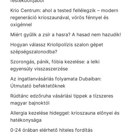
festékboltjából
Krio Centrum: ahol a tested fellélegzik – modern
regeneráció krioszaunával, vörös fénnyel és
oxigénnel
Miért gyűlik a zsír a hasra? A hasad nem hazudik!
Hogyan válassz Kriolipolízis szalon gépet
szépségszalonodba?
Szorongás, pánik, fóbia kezelése: a lelki
egyensúly visszaszerzése
Az ingatlanvásárlás folyamata Dubaiban:
Útmutató befektetőknek
Rúdtánc edzőruha vásárlási tippek a tízszeres
magyar bajnoktól
Allergia kezelése hideggel: krioszauna előnyei és
hatékonysága
0-24 órában elérhető hiteles fordítás