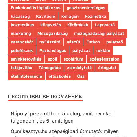
Funkcionális táplálkozás
gasztroenterológus
házasság
Kavitáció
kollagén
kozmetika
kozmetikus
könyvelés
Körömlakk
Lapostető
marketing
Mezőgazdaság
mezőgazdasági pályázat
narancsbőr
nyílászáró
nászút
Otthon
palatető
petefészek
Pszichológus
pályázat
reklám
sminktetoválás
szoli
szolárium
szépségszalon
tetőjavítás
Támogatás
zsindelytető
értágulat
ételintolerancia
öltözködés
Ősz
LEGUTÓBBI BEJEGYZÉSEK
Nápolyi pizza otthon: 5 dolog, amit nem kell
túlgondolni, és 5, amit igen
Gumikesztyu.hu szépségipari útmutató: milyen