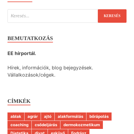
BEMUTATKOZÁS
EE hírportál.
Hírek, információk, blog bejegyzések.
Vállalkozások/cégek.
CÍMKÉK
ablak
agrár
ajtó
alakformálás
bőrápolás
coaching
csődeljárás
dermokozmetikum
Dietetika
divat
esküvő
Fodrász