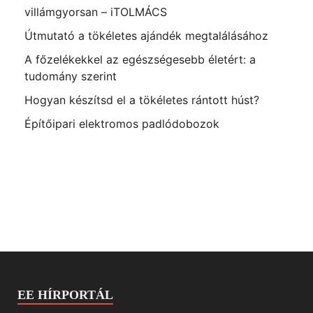
villámgyorsan – iTOLMÁCS
Útmutató a tökéletes ajándék megtalálásához
A főzelékekkel az egészségesebb életért: a
tudomány szerint
Hogyan készítsd el a tökéletes rántott húst?
Építőipari elektromos padlódobozok
EE HÍRPORTÁL