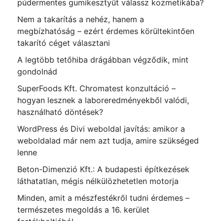
púdermentes gumikesztyűt válassz kozmetikába?
Nem a takarítás a nehéz, hanem a
megbízhatóság – ezért érdemes körültekintően
takarító céget választani
A legtöbb tetőhiba drágábban végződik, mint
gondolnád
SuperFoods Kft. Chromatest konzultáció –
hogyan lesznek a laboreredményekből valódi,
használható döntések?
WordPress és Divi weboldal javítás: amikor a
weboldalad már nem azt tudja, amire szükséged
lenne
Beton-Dimenzió Kft.: A budapesti építkezések
láthatatlan, mégis nélkülözhetetlen motorja
Minden, amit a mészfestékről tudni érdemes –
természetes megoldás a 16. kerület