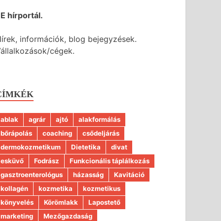
E hírportál.
írek, információk, blog bejegyzések.
állalkozások/cégek.
CÍMKÉK
ablak
agrár
ajtó
alakformálás
bőrápolás
coaching
csődeljárás
dermokozmetikum
Dietetika
divat
esküvő
Fodrász
Funkcionális táplálkozás
gasztroenterológus
házasság
Kavitáció
kollagén
kozmetika
kozmetikus
könyvelés
Körömlakk
Lapostető
marketing
Mezőgazdaság