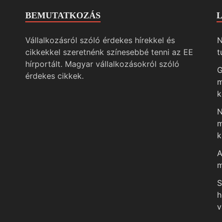
BEMUTATKOZÁS
Vállalkozásról szóló érdekes hírekkel és
N
cikkekkel szeretnénk színesebbé tenni az EE
t
hírportált. Magyar vállalkozásokról szóló
G
érdekes cikkek.
m
k
N
m
k
A
m
S
h
v