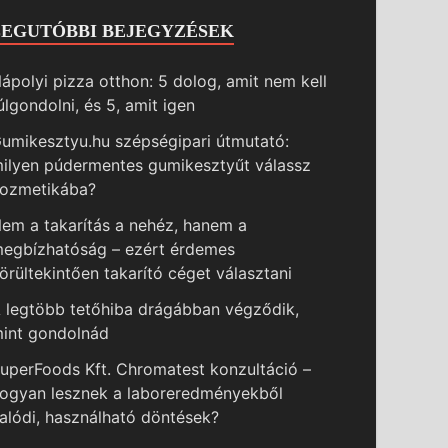
LEGUTÓBBI BEJEGYZÉSEK
ápolyi pizza otthon: 5 dolog, amit nem kell
úlgondolni, és 5, amit igen
umikesztyu.hu szépségipari útmutató:
ilyen púdermentes gumikesztyűt válassz
ozmetikába?
em a takarítás a nehéz, hanem a
egbízhatóság – ezért érdemes
örültekintően takarító céget választani
 legtöbb tetőhiba drágábban végződik,
int gondolnád
uperFoods Kft. Chromatest konzultáció –
ogyan lesznek a laboreredményekből
alódi, használható döntések?