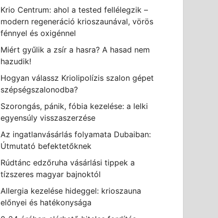
Krio Centrum: ahol a tested fellélegzik –
modern regeneráció krioszaunával, vörös
fénnyel és oxigénnel
Miért gyűlik a zsír a hasra? A hasad nem
hazudik!
Hogyan válassz Kriolipolízis szalon gépet
szépségszalonodba?
Szorongás, pánik, fóbia kezelése: a lelki
egyensúly visszaszerzése
Az ingatlanvásárlás folyamata Dubaiban:
Útmutató befektetőknek
Rúdtánc edzőruha vásárlási tippek a
tízszeres magyar bajnoktól
Allergia kezelése hideggel: krioszauna
előnyei és hatékonysága