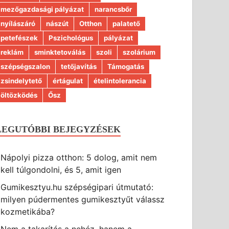
mezőgazdasági pályázat
narancsbőr
nyílászáró
nászút
Otthon
palatető
petefészek
Pszichológus
pályázat
reklám
sminktetoválás
szoli
szolárium
szépségszalon
tetőjavítás
Támogatás
zsindelytető
értágulat
ételintolerancia
öltözködés
Ősz
LEGUTÓBBI BEJEGYZÉSEK
Nápolyi pizza otthon: 5 dolog, amit nem
kell túlgondolni, és 5, amit igen
Gumikesztyu.hu szépségipari útmutató:
milyen púdermentes gumikesztyűt válassz
kozmetikába?