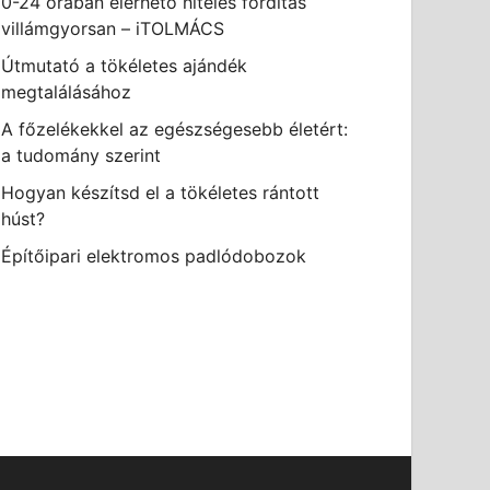
0-24 órában elérhető hiteles fordítás
villámgyorsan – iTOLMÁCS
Útmutató a tökéletes ajándék
megtalálásához
A főzelékekkel az egészségesebb életért:
a tudomány szerint
Hogyan készítsd el a tökéletes rántott
húst?
Építőipari elektromos padlódobozok