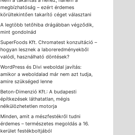
Nem a takarítás a nehéz, hanem a
megbízhatóság – ezért érdemes
körültekintően takarító céget választani
A legtöbb tetőhiba drágábban végződik,
mint gondolnád
SuperFoods Kft. Chromatest konzultáció –
hogyan lesznek a laboreredményekből
valódi, használható döntések?
WordPress és Divi weboldal javítás:
amikor a weboldalad már nem azt tudja,
amire szükséged lenne
Beton-Dimenzió Kft.: A budapesti
építkezések láthatatlan, mégis
nélkülözhetetlen motorja
Minden, amit a mészfestékről tudni
érdemes – természetes megoldás a 16.
kerület festékboltjából