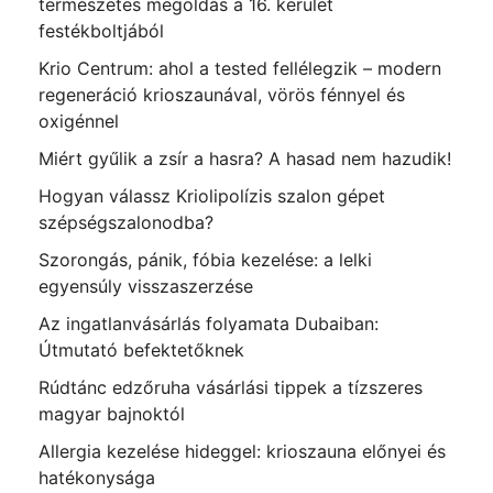
természetes megoldás a 16. kerület
festékboltjából
Krio Centrum: ahol a tested fellélegzik – modern
regeneráció krioszaunával, vörös fénnyel és
oxigénnel
Miért gyűlik a zsír a hasra? A hasad nem hazudik!
Hogyan válassz Kriolipolízis szalon gépet
szépségszalonodba?
Szorongás, pánik, fóbia kezelése: a lelki
egyensúly visszaszerzése
Az ingatlanvásárlás folyamata Dubaiban:
Útmutató befektetőknek
Rúdtánc edzőruha vásárlási tippek a tízszeres
magyar bajnoktól
Allergia kezelése hideggel: krioszauna előnyei és
hatékonysága