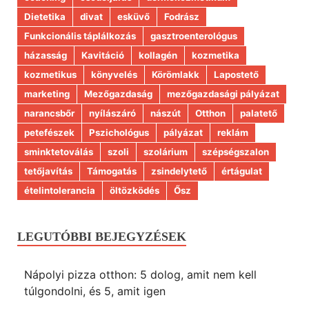
Dietetika
divat
esküvő
Fodrász
Funkcionális táplálkozás
gasztroenterológus
házasság
Kavitáció
kollagén
kozmetika
kozmetikus
könyvelés
Körömlakk
Lapostető
marketing
Mezőgazdaság
mezőgazdasági pályázat
narancsbőr
nyílászáró
nászút
Otthon
palatető
petefészek
Pszichológus
pályázat
reklám
sminktetoválás
szoli
szolárium
szépségszalon
tetőjavítás
Támogatás
zsindelytető
értágulat
ételintolerancia
öltözködés
Ősz
LEGUTÓBBI BEJEGYZÉSEK
Nápolyi pizza otthon: 5 dolog, amit nem kell
túlgondolni, és 5, amit igen