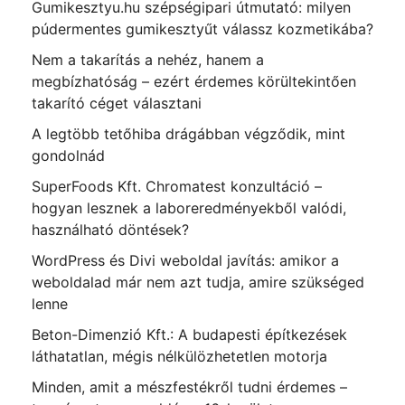
Gumikesztyu.hu szépségipari útmutató: milyen
púdermentes gumikesztyűt válassz kozmetikába?
Nem a takarítás a nehéz, hanem a
megbízhatóság – ezért érdemes körültekintően
takarító céget választani
A legtöbb tetőhiba drágábban végződik, mint
gondolnád
SuperFoods Kft. Chromatest konzultáció –
hogyan lesznek a laboreredményekből valódi,
használható döntések?
WordPress és Divi weboldal javítás: amikor a
weboldalad már nem azt tudja, amire szükséged
lenne
Beton-Dimenzió Kft.: A budapesti építkezések
láthatatlan, mégis nélkülözhetetlen motorja
Minden, amit a mészfestékről tudni érdemes –