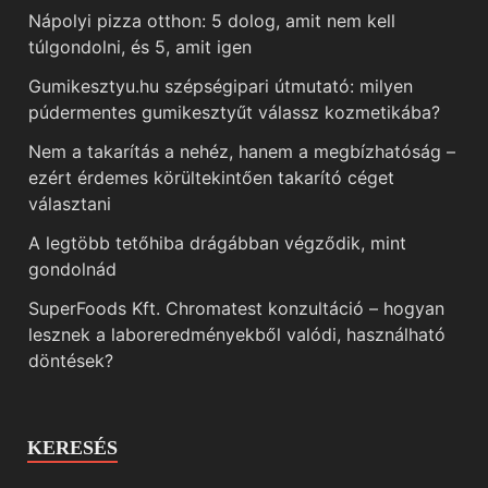
Nápolyi pizza otthon: 5 dolog, amit nem kell
túlgondolni, és 5, amit igen
Gumikesztyu.hu szépségipari útmutató: milyen
púdermentes gumikesztyűt válassz kozmetikába?
Nem a takarítás a nehéz, hanem a megbízhatóság –
ezért érdemes körültekintően takarító céget
választani
A legtöbb tetőhiba drágábban végződik, mint
gondolnád
SuperFoods Kft. Chromatest konzultáció – hogyan
lesznek a laboreredményekből valódi, használható
döntések?
KERESÉS