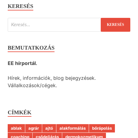
KERESÉS
BEMUTATKOZÁS
EE hírportál.
Hírek, információk, blog bejegyzések.
Vállalkozások/cégek.
CÍMKÉK
ablak
agrár
ajtó
alakformálás
bőrápolás
coaching
csődeljárás
dermokozmetikum