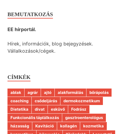
BEMUTATKOZÁS
EE hírportál.
Hírek, információk, blog bejegyzések.
Vállalkozások/cégek.
CÍMKÉK
ablak
agrár
ajtó
alakformálás
bőrápolás
coaching
csődeljárás
dermokozmetikum
Dietetika
divat
esküvő
Fodrász
Funkcionális táplálkozás
gasztroenterológus
házasság
Kavitáció
kollagén
kozmetika