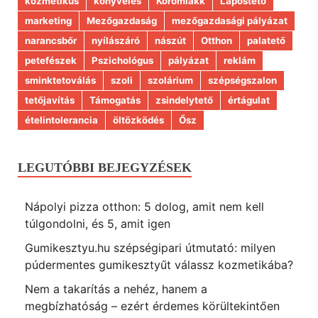
kozmetikus
könyvelés
Körömlakk
Lapostető
marketing
Mezőgazdaság
mezőgazdasági pályázat
narancsbőr
nyílászáró
nászút
Otthon
palatető
petefészek
Pszichológus
pályázat
reklám
sminktetoválás
szoli
szolárium
szépségszalon
tetőjavítás
Támogatás
zsindelytető
értágulat
ételintolerancia
öltözködés
Ősz
LEGUTÓBBI BEJEGYZÉSEK
Nápolyi pizza otthon: 5 dolog, amit nem kell
túlgondolni, és 5, amit igen
Gumikesztyu.hu szépségipari útmutató: milyen
púdermentes gumikesztyűt válassz kozmetikába?
Nem a takarítás a nehéz, hanem a
megbízhatóság – ezért érdemes körültekintően