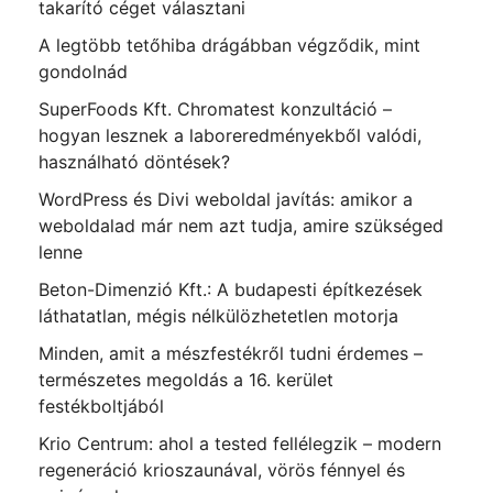
takarító céget választani
A legtöbb tetőhiba drágábban végződik, mint
gondolnád
SuperFoods Kft. Chromatest konzultáció –
hogyan lesznek a laboreredményekből valódi,
használható döntések?
WordPress és Divi weboldal javítás: amikor a
weboldalad már nem azt tudja, amire szükséged
lenne
Beton-Dimenzió Kft.: A budapesti építkezések
láthatatlan, mégis nélkülözhetetlen motorja
Minden, amit a mészfestékről tudni érdemes –
természetes megoldás a 16. kerület
festékboltjából
Krio Centrum: ahol a tested fellélegzik – modern
regeneráció krioszaunával, vörös fénnyel és