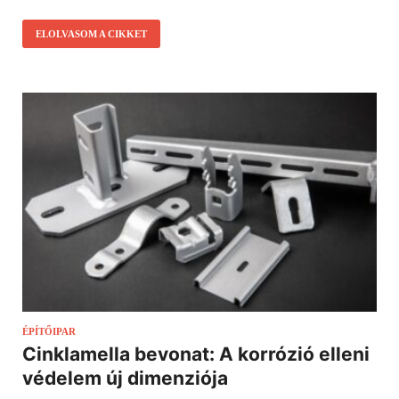
ELOLVASOM A CIKKET
ÉPÍTŐIPAR
Cinklamella bevonat: A korrózió elleni
védelem új dimenziója