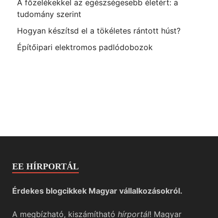
A főzelékekkel az egészségesebb életért: a
tudomány szerint
Hogyan készítsd el a tökéletes rántott húst?
Építőipari elektromos padlódobozok
EE HÍRPORTÁL
Érdekes blogcikkek Magyar vállalkozásokról.
A megbízható, kiszámítható
hírportál
! Magyar