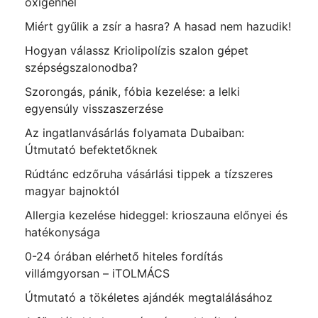
oxigénnel
Miért gyűlik a zsír a hasra? A hasad nem hazudik!
Hogyan válassz Kriolipolízis szalon gépet
szépségszalonodba?
Szorongás, pánik, fóbia kezelése: a lelki
egyensúly visszaszerzése
Az ingatlanvásárlás folyamata Dubaiban:
Útmutató befektetőknek
Rúdtánc edzőruha vásárlási tippek a tízszeres
magyar bajnoktól
Allergia kezelése hideggel: krioszauna előnyei és
hatékonysága
0-24 órában elérhető hiteles fordítás
villámgyorsan – iTOLMÁCS
Útmutató a tökéletes ajándék megtalálásához