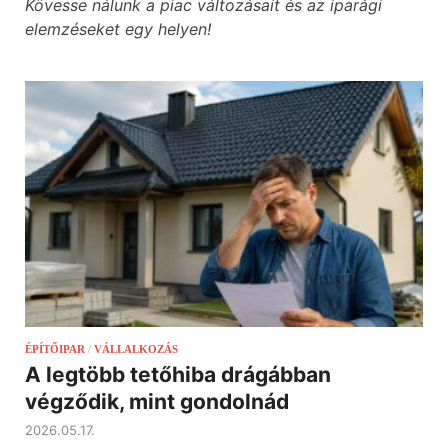
Kövesse nálunk a piac változásait és az iparági
elemzéseket egy helyen!
ÉPÍTŐIPAR
/
VÁLLALKOZÁS
A legtöbb tetőhiba drágábban
végződik, mint gondolnád
2026.05.17.