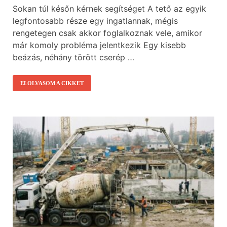
Sokan túl későn kérnek segítséget A tető az egyik
legfontosabb része egy ingatlannak, mégis
rengetegen csak akkor foglalkoznak vele, amikor
már komoly probléma jelentkezik Egy kisebb
beázás, néhány törött cserép …
ELOLVASOM A CIKKET