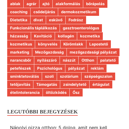
ablak
agrár
ajtó
alakformálás
bőrápolás
coaching
csődeljárás
dermokozmetikum
Dietetika
divat
esküvő
Fodrász
Funkcionális táplálkozás
gasztroenterológus
házasság
Kavitáció
kollagén
kozmetika
kozmetikus
könyvelés
Körömlakk
Lapostető
marketing
Mezőgazdaság
mezőgazdasági pályázat
narancsbőr
nyílászáró
nászút
Otthon
palatető
petefészek
Pszichológus
pályázat
reklám
sminktetoválás
szoli
szolárium
szépségszalon
tetőjavítás
Támogatás
zsindelytető
értágulat
ételintolerancia
öltözködés
Ősz
LEGUTÓBBI BEJEGYZÉSEK
Nápolyi pizza otthon: 5 dolog, amit nem kell