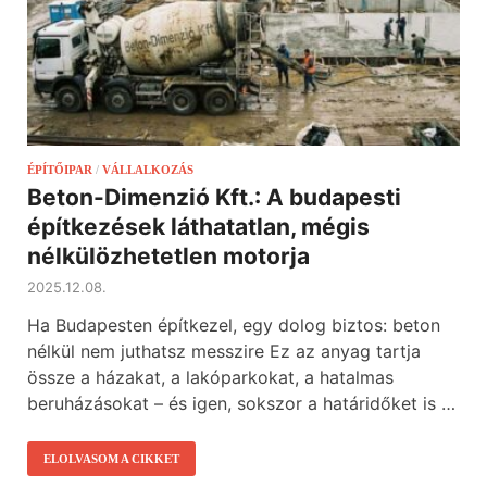
ÉPÍTŐIPAR
/
VÁLLALKOZÁS
Beton-Dimenzió Kft.: A budapesti
építkezések láthatatlan, mégis
nélkülözhetetlen motorja
2025.12.08.
Ha Budapesten építkezel, egy dolog biztos: beton
nélkül nem juthatsz messzire Ez az anyag tartja
össze a házakat, a lakóparkokat, a hatalmas
beruházásokat – és igen, sokszor a határidőket is …
ELOLVASOM A CIKKET