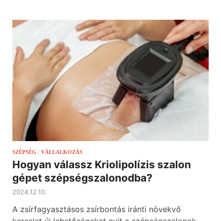
SZÉPSÉG
/
VÁLLALKOZÁS
Hogyan válassz Kriolipolízis szalon
gépet szépségszalonodba?
2024.12.10.
A zsírfagyasztásos zsírbontás iránti növekvő