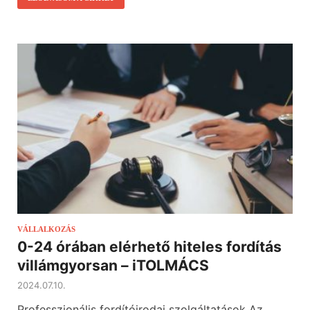
VÁLLALKOZÁS
0-24 órában elérhető hiteles fordítás
villámgyorsan – iTOLMÁCS
2024.07.10.
Professzionális fordítóirodai szolgáltatások Az