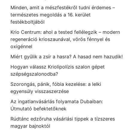
Minden, amit a mészfestékről tudni érdemes –
természetes megoldás a 16. kerület
festékboltjából
Krio Centrum: ahol a tested fellélegzik – modern
regeneráció krioszaunával, vörös fénnyel és
oxigénnel
Miért gyűlik a zsír a hasra? A hasad nem hazudik!
Hogyan válassz Kriolipolízis szalon gépet
szépségszalonodba?
Szorongás, pánik, fóbia kezelése: a lelki
egyensúly visszaszerzése
Az ingatlanvásárlás folyamata Dubaiban:
Útmutató befektetőknek
Rúdtánc edzőruha vásárlási tippek a tízszeres
magyar bajnoktól