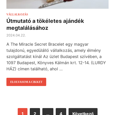
VÁLLALKOZÁS
Útmutató a tökéletes ajándék
megtalálásához
2024.04.22.
A The Miracle Secret Bracelet egy magyar
tulajdonú, egyedülálló vállalkozás, amely élmény
szolgáltatást kínál Az üzlet Budapest szívében, a
1097 Budapest, Könyves Kálmán krt. 12-14. (LURDY
HÁZ) címen található, ahol …
ELOLVASOM A CIKKET
1
2
…
4
Következő