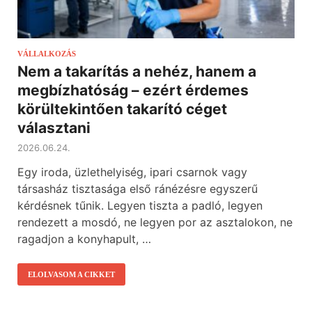
VÁLLALKOZÁS
Nem a takarítás a nehéz, hanem a
megbízhatóság – ezért érdemes
körültekintően takarító céget
választani
2026.06.24.
Egy iroda, üzlethelyiség, ipari csarnok vagy
társasház tisztasága első ránézésre egyszerű
kérdésnek tűnik. Legyen tiszta a padló, legyen
rendezett a mosdó, ne legyen por az asztalokon, ne
ragadjon a konyhapult, …
ELOLVASOM A CIKKET