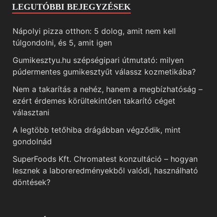
LEGUTÓBBI BEJEGYZÉSEK
Nápolyi pizza otthon: 5 dolog, amit nem kell
túlgondolni, és 5, amit igen
Gumikesztyu.hu szépségipari útmutató: milyen
púdermentes gumikesztyűt válassz kozmetikába?
Nem a takarítás a nehéz, hanem a megbízhatóság –
ezért érdemes körültekintően takarító céget
választani
A legtöbb tetőhiba drágábban végződik, mint
gondolnád
SuperFoods Kft. Chromatest konzultáció – hogyan
lesznek a laboreredményekből valódi, használható
döntések?