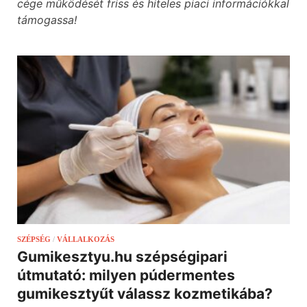
cége működését friss és hiteles piaci információkkal
támogassa!
SZÉPSÉG
/
VÁLLALKOZÁS
Gumikesztyu.hu szépségipari
útmutató: milyen púdermentes
gumikesztyűt válassz kozmetikába?