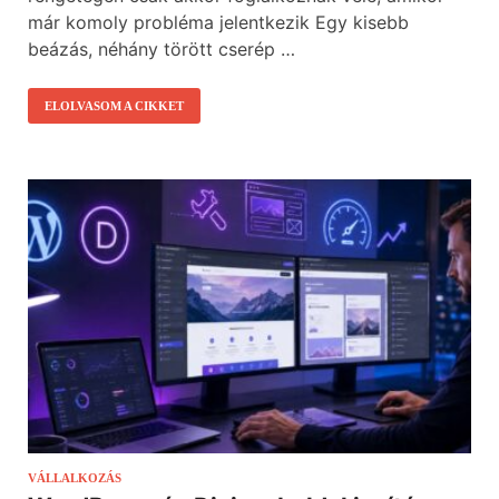
már komoly probléma jelentkezik Egy kisebb
beázás, néhány törött cserép …
ELOLVASOM A CIKKET
VÁLLALKOZÁS