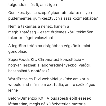
túlgondolni, és 5, amit igen
Gumikesztyu.hu szépségipari útmutató: milyen
púdermentes gumikesztyűt válassz kozmetikába?
Nem a takarítás a nehéz, hanem a
megbízhatóság – ezért érdemes körültekintően
takarító céget választani
A legtöbb tetőhiba drágábban végződik, mint
gondolnád
SuperFoods Kft. Chromatest konzultáció –
hogyan lesznek a laboreredményekből valódi,
használható döntések?
WordPress és Divi weboldal javítás: amikor a
weboldalad már nem azt tudja, amire szükséged
lenne
Beton-Dimenzió Kft.: A budapesti építkezések
láthatatlan, mégis nélkülözhetetlen motorja