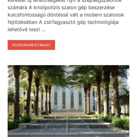
kereslet új lehetőségeket nyit a szépségszalonok
számára A kriolipolízis szalon gép beszerzése
kulcsfontosságú döntéssé vált a modern szalonok
fejlődésében A zsírfagyasztó gép technológiája
lehetővé teszi …
ELOLVASOM A CIKKET