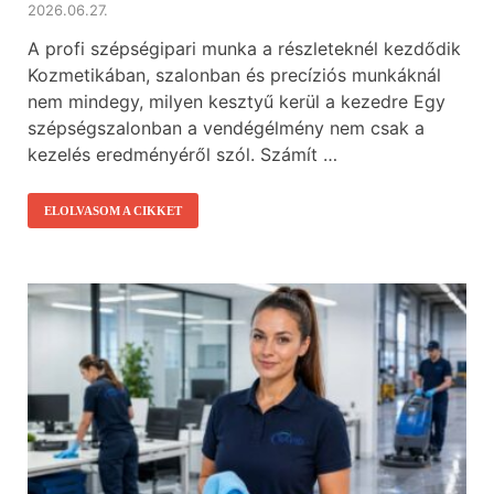
2026.06.27.
A profi szépségipari munka a részleteknél kezdődik
Kozmetikában, szalonban és precíziós munkáknál
nem mindegy, milyen kesztyű kerül a kezedre Egy
szépségszalonban a vendégélmény nem csak a
kezelés eredményéről szól. Számít …
ELOLVASOM A CIKKET