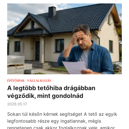
ÉPÍTŐIPAR
/
VÁLLALKOZÁS
A legtöbb tetőhiba drágábban
végződik, mint gondolnád
2026.05.17.
Sokan túl későn kérnek segítséget A tető az egyik
legfontosabb része egy ingatlannak, mégis
rengetegen csak akkor foglalkoznak vele, amikor