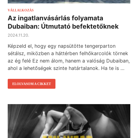
VÁLLALKOZÁS
Az ingatlanvásárlás folyamata
Dubaiban: Útmutató befektetőknek
2024.11.20.
Képzeld el, hogy egy napsütötte tengerparton
sétálsz, miközben a háttérben felhőkarcolók törnek
az ég felé Ez nem álom, hanem a valóság Dubaiban,
ahol a lehetőségek szinte határtalanok. Ha te is …
ELOLVASOM A CIKKET