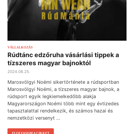
VÁLLALKOZÁS
Rúdtánc edzőruha vásárlási tippek a
tízszeres magyar bajnoktól
2024.08.25.
Marosvölgyi Noémi sikertörténete a rúdsportban
Marosvölgyi Noémi, a tízszeres magyar bajnok, a
rúdsport egyik legkiemelkedőbb alakja
Magyarországon Noémi több mint egy évtizedes
tapasztalattal rendelkezik, és számos hazai és
nemzetközi versenyt …
ELOLVASOM A CIKKET