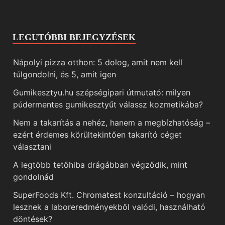
LEGUTÓBBI BEJEGYZÉSEK
Nápolyi pizza otthon: 5 dolog, amit nem kell
túlgondolni, és 5, amit igen
Gumikesztyu.hu szépségipari útmutató: milyen
púdermentes gumikesztyűt válassz kozmetikába?
Nem a takarítás a nehéz, hanem a megbízhatóság –
ezért érdemes körültekintően takarító céget
választani
A legtöbb tetőhiba drágábban végződik, mint
gondolnád
SuperFoods Kft. Chromatest konzultáció – hogyan
lesznek a laboreredményekből valódi, használható
döntések?