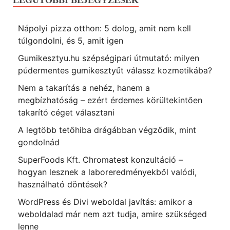
LEGUTÓBBI BEJEGYZÉSEK
Nápolyi pizza otthon: 5 dolog, amit nem kell
túlgondolni, és 5, amit igen
Gumikesztyu.hu szépségipari útmutató: milyen
púdermentes gumikesztyűt válassz kozmetikába?
Nem a takarítás a nehéz, hanem a
megbízhatóság – ezért érdemes körültekintően
takarító céget választani
A legtöbb tetőhiba drágábban végződik, mint
gondolnád
SuperFoods Kft. Chromatest konzultáció –
hogyan lesznek a laboreredményekből valódi,
használható döntések?
WordPress és Divi weboldal javítás: amikor a
weboldalad már nem azt tudja, amire szükséged
lenne