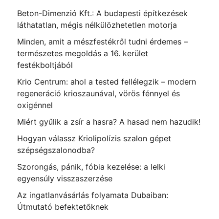
Beton-Dimenzió Kft.: A budapesti építkezések
láthatatlan, mégis nélkülözhetetlen motorja
Minden, amit a mészfestékről tudni érdemes –
természetes megoldás a 16. kerület
festékboltjából
Krio Centrum: ahol a tested fellélegzik – modern
regeneráció krioszaunával, vörös fénnyel és
oxigénnel
Miért gyűlik a zsír a hasra? A hasad nem hazudik!
Hogyan válassz Kriolipolízis szalon gépet
szépségszalonodba?
Szorongás, pánik, fóbia kezelése: a lelki
egyensúly visszaszerzése
Az ingatlanvásárlás folyamata Dubaiban:
Útmutató befektetőknek