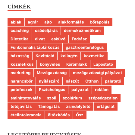
CÍMKÉK
ablak
agrár
ajtó
alakformálás
bőrápolás
coaching
csődeljárás
dermokozmetikum
Dietetika
divat
esküvő
Fodrász
Funkcionális táplálkozás
gasztroenterológus
házasság
Kavitáció
kollagén
kozmetika
kozmetikus
könyvelés
Körömlakk
Lapostető
marketing
Mezőgazdaság
mezőgazdasági pályázat
narancsbőr
nyílászáró
nászút
Otthon
palatető
petefészek
Pszichológus
pályázat
reklám
sminktetoválás
szoli
szolárium
szépségszalon
tetőjavítás
Támogatás
zsindelytető
értágulat
ételintolerancia
öltözködés
Ősz