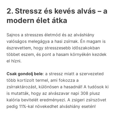
2. Stressz és kevés alvás – a
modern élet átka
Sajnos a stresszes életmód és az alváshiány
valóságos melegágya a hasi zsírnak. Én magam is
észrevettem, hogy stresszesebb időszakokban
többet eszem, és pont a hasam környékén kezdek
el hízni.
Csak gondolj bele
: a stressz miatt a szervezeted
több kortizolt termel, ami fokozza a
zsírraktározást, különösen a hasadnál! A tudósok ki
is mutatták, hogy az alvászavar napi 308 plusz
kalória bevitelét eredményezi. A zsigeri zsírszövet
pedig 11%-kal növekedhet alváshiány esetén!