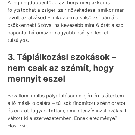
A legmegdöbbentőbb az, hogy még akkor is
folytatódhat a zsigeri zsír növekedése, amikor már
javult az alvásod – miközben a külső zsírpárnáid
csökkennek! Szóval ha kevesebb mint 6 órát alszol
naponta, háromszor nagyobb eséllyel leszel
túlsúlyos.
3. Táplálkozási szokások –
nem csak az számít, hogy
mennyit eszel
Bevallom, multis pályafutásom elején én is átestem
a ló másik oldalára – túl sok finomított szénhidrátot
és cukrot fogyasztottam, ami intenzív inzulinválaszt
váltott ki a szervezetemben. Ennek eredménye?
Hasi zsír.