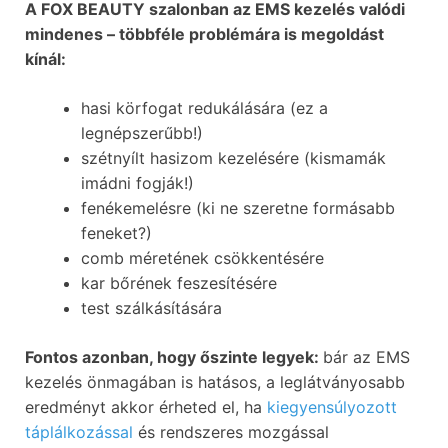
A FOX BEAUTY szalonban az EMS kezelés valódi
mindenes – többféle problémára is megoldást
kínál:
hasi körfogat redukálására (ez a
legnépszerűbb!)
szétnyílt hasizom kezelésére (kismamák
imádni fogják!)
fenékemelésre (ki ne szeretne formásabb
feneket?)
comb méretének csökkentésére
kar bőrének feszesítésére
test szálkásítására
Fontos azonban, hogy őszinte legyek:
bár az EMS
kezelés önmagában is hatásos, a leglátványosabb
eredményt akkor érheted el, ha
kiegyensúlyozott
táplálkozással
és rendszeres mozgással