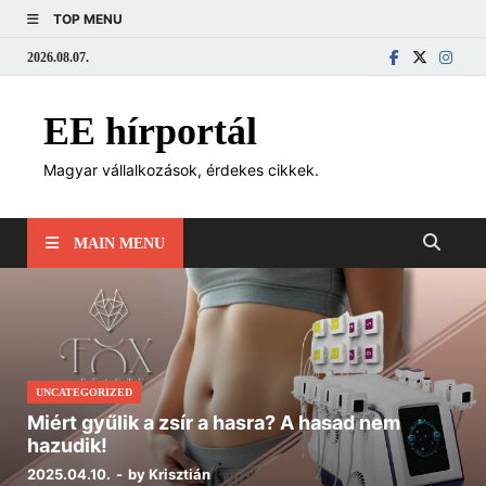
TOP MENU
2026.08.07.
EE hírportál
Magyar vállalkozások, érdekes cikkek.
MAIN MENU
UNCATEGORIZED
Miért gyűlik a zsír a hasra? A hasad nem
hazudik!
2025.04.10.
-
by
Krisztián