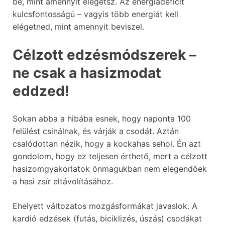
be, mint amennyit elégetsz. Az energiadeficit
kulcsfontosságú – vagyis több energiát kell
elégetned, mint amennyit beviszel.
Célzott edzésmódszerek –
ne csak a hasizmodat
eddzed!
Sokan abba a hibába esnek, hogy naponta 100
felülést csinálnak, és várják a csodát. Aztán
csalódottan nézik, hogy a kockahas sehol. Én azt
gondolom, hogy ez teljesen érthető, mert a célzott
hasizomgyakorlatok önmagukban nem elegendőek
a hasi zsír eltávolításához.
Ehelyett változatos mozgásformákat javaslok. A
kardió edzések (futás, biciklizés, úszás) csodákat