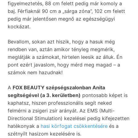
figyelmeztetés, 88 cm felett pedig már komoly a
baj. Férfiaknál 90 cm a „sárga zóna”, 102 cm felett
pedig már jelentősen megnő az egészségügyi
kockázat.
Bevallom, sokan azt hiszik, hogy a hasuk még
rendben van, aztán amikor tényleg megmérik,
meglátják a számokat, hirtelen leesik az álluk. Én
pont ezért javaslom, hogy mérd meg magad – a
számok nem hazudnak!
A
FOX BEAUTY szépségszalonban Anita
segítségével (a 3. kerületben)
pontosabb képet is
kaphatsz, hiszen professzionális segít neked
felmérni a zsigeri zsír arányát. Az EMS (Multi-
Directional Stimulation) kezelései pedig kifejezetten
hatékonyak a
hasi körfogat csökkentésére
és a
szétnyílt hasizom kezelésére is.