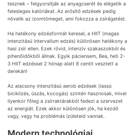
tesznek – felgyorsítják az anyagcserét és elégetik a
felesleges kalóriákat. Az erősítő edzések pedig
növelik az izomtömeget, ami fokozza a zsírégetést.
Ha hatékony edzésformát keresel, a HIIT (magas
intenzitású intervallum edzés) különösen hatékony a
hasi zsír ellen. Ezek rövid, intenzív szakaszokból és
pihenőidőkből állnak. Egyik páciensem, Bea, heti 2-
3 HIIT edzéssel 2 hónap alatt 8 centit vesztett a
derekán!
Az alacsony intenzitású aerob edzések (lassú
biciklizés, úszás, kocogás) szintén hasznosak, mivel
ilyenkor főleg a zsírraktárakból fedezi a szervezet
az energiát. Ezek akkor különösen jók, ha kezdő
vagy, vagy ha problémás ízületeid vannak.
Modern technológiai