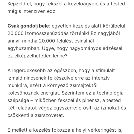
Képzeld el, hogy fekszel a kezelőágyon, és a tested
mégis intenzíven edz!
Csak gondolj bele
: egyetlen kezelés alatt körülbelül
20.000 izomösszehúzódás történik! Ez nagyjából
annyi, mintha 20.000 felülést csinálnál
egyhuzamban. Ugye, hogy hagyományos edzéssel
ez elképzelhetetlen lenne?
A legérdekesebb az egészben, hogy a stimulált
izmaid nincsenek felkészülve erre az intenzív
munkára, ezért a környező zsírsejtektől
kölcsönöznek energiát. Szerintem ez a technológia
szépsége – miközben fekszel és pihensz, a tested
két feladatot végez egyszerre: erősíti az izmokat és
csökkenti a zsírszövetet.
E mellett a kezelés fokozza a helyi vérkeringést is,