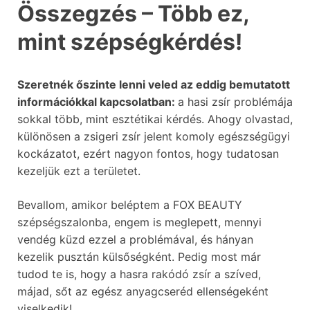
Összegzés – Több ez,
mint szépségkérdés!
Szeretnék őszinte lenni veled az eddig bemutatott
információkkal kapcsolatban:
a hasi zsír problémája
sokkal több, mint esztétikai kérdés. Ahogy olvastad,
különösen a zsigeri zsír jelent komoly egészségügyi
kockázatot, ezért nagyon fontos, hogy tudatosan
kezeljük ezt a területet.
Bevallom, amikor beléptem a FOX BEAUTY
szépségszalonba, engem is meglepett, mennyi
vendég küzd ezzel a problémával, és hányan
kezelik pusztán külsőségként. Pedig most már
tudod te is, hogy a hasra rakódó zsír a szíved,
májad, sőt az egész anyagcseréd ellenségeként
viselkedik!