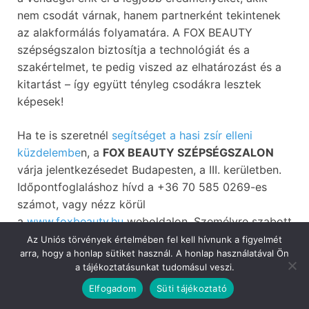
nem csodát várnak, hanem partnerként tekintenek
az alakformálás folyamatára. A FOX BEAUTY
szépségszalon biztosítja a technológiát és a
szakértelmet, te pedig viszed az elhatározást és a
kitartást – így együtt tényleg csodákra lesztek
képesek!
Ha te is szeretnél
segítséget a hasi zsír elleni
küzdelembe
n, a
FOX BEAUTY SZÉPSÉGSZALON
várja jelentkezésedet Budapesten, a III. kerületben.
Időpontfoglaláshoz hívd a +36 70 585 0269-es
számot, vagy nézz körül
a
www.foxbeauty.hu
weboldalon. Személyre szabott
kezelési tervvel segít Anita elérni céljaidat, legyen
Az Uniós törvények értelmében fel kell hívnunk a figyelmét
arra, hogy a honlap sütiket használ. A honlap használatával Ön
szó akár hasi körfogat csökkentéséről vagy teljes
a tájékoztatásunkat tudomásul veszi.
alakformálásról.
Elfogadom
Süti tájékoztató