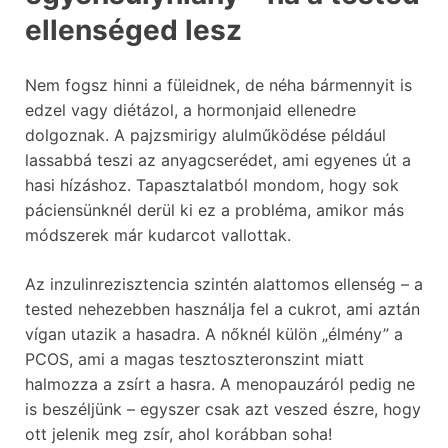
ellenséged lesz
Nem fogsz hinni a füleidnek, de néha bármennyit is
edzel vagy diétázol, a hormonjaid ellenedre
dolgoznak. A pajzsmirigy alulműködése például
lassabbá teszi az anyagcserédet, ami egyenes út a
hasi hízáshoz. Tapasztalatból mondom, hogy sok
páciensünknél derül ki ez a probléma, amikor más
módszerek már kudarcot vallottak.
Az inzulinrezisztencia szintén alattomos ellenség – a
tested nehezebben használja fel a cukrot, ami aztán
vígan utazik a hasadra. A nőknél külön „élmény” a
PCOS, ami a magas tesztoszteronszint miatt
halmozza a zsírt a hasra. A menopauzáról pedig ne
is beszéljünk – egyszer csak azt veszed észre, hogy
ott jelenik meg zsír, ahol korábban soha!