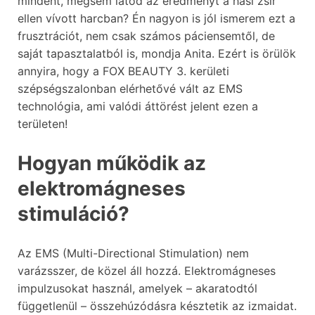
mindent, mégsem látod az eredményt a hasi zsír
ellen vívott harcban? Én nagyon is jól ismerem ezt a
frusztrációt, nem csak számos páciensemtől, de
saját tapasztalatból is, mondja Anita. Ezért is örülök
annyira, hogy a FOX BEAUTY 3. kerületi
szépségszalonban elérhetővé vált az EMS
technológia, ami valódi áttörést jelent ezen a
területen!
Hogyan működik az
elektromágneses
stimuláció?
Az EMS (Multi-Directional Stimulation) nem
varázsszer, de közel áll hozzá. Elektromágneses
impulzusokat használ, amelyek – akaratodtól
függetlenül – összehúzódásra késztetik az izmaidat.