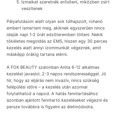
Izmaikat szeretnék erősíteni, miközben zsírt
veszítenek
Pályafutásom alatt olyan sok túlhajszolt, rohanó
embert ismertem meg, akiknek egyszerűen nincs
idejük napi 1-2 órát edzőteremben tölteni. Nekik
tökéletes megoldás az EMS, hiszen egy 30 perces
kezelés alatt annyi izommunkát végeznek, amit
másképp órákig tartana elérni.
A FOX BEAUTY szalonban Anita 6-12 alkalmas
kezelést javaslol, 2-3 napos rendszerességgel. Jó
hír, hogy az eljárás nem invazív, nincs szükség
felépülési időre – a kezelés után azonnal
folytathatod a napod. A hatás fenntartásához
azonban ajánlott fenntartó kezeléseket végezni és
persze továbbra is figyelni az életmódodra.