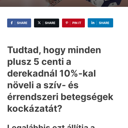
SHARE
SHARE
PIN IT
SHARE
Tudtad, hogy minden
plusz 5 centi a
derekadnál 10%-kal
növeli a szív- és
érrendszeri betegségek
kockázatát?
Legalábbis ezt állítja a