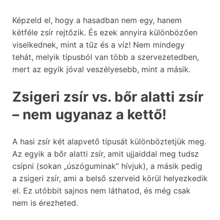
Képzeld el, hogy a hasadban nem egy, hanem
kétféle zsír rejtőzik. És ezek annyira különbözően
viselkednek, mint a tűz és a víz! Nem mindegy
tehát, melyik típusból van több a szervezetedben,
mert az egyik jóval veszélyesebb, mint a másik.
Zsigeri zsír vs. bőr alatti zsír
– nem ugyanaz a kettő!
A hasi zsír két alapvető típusát különböztetjük meg.
Az egyik a bőr alatti zsír, amit ujjaiddal meg tudsz
csípni (sokan „úszóguminak” hívjuk), a másik pedig
a zsigeri zsír, ami a belső szerveid körül helyezkedik
el. Ez utóbbit sajnos nem láthatod, és még csak
nem is érezheted.