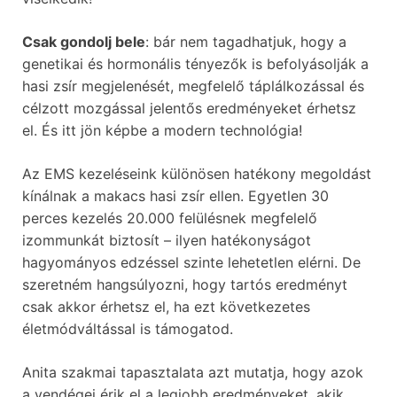
Csak gondolj bele
: bár nem tagadhatjuk, hogy a
genetikai és hormonális tényezők is befolyásolják a
hasi zsír megjelenését, megfelelő táplálkozással és
célzott mozgással jelentős eredményeket érhetsz
el. És itt jön képbe a modern technológia!
Az EMS kezeléseink különösen hatékony megoldást
kínálnak a makacs hasi zsír ellen. Egyetlen 30
perces kezelés 20.000 felülésnek megfelelő
izommunkát biztosít – ilyen hatékonyságot
hagyományos edzéssel szinte lehetetlen elérni. De
szeretném hangsúlyozni, hogy tartós eredményt
csak akkor érhetsz el, ha ezt következetes
életmódváltással is támogatod.
Anita szakmai tapasztalata azt mutatja, hogy azok
a vendégei érik el a legjobb eredményeket, akik