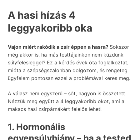
A hasi hízás 4
leggyakoribb oka
Vajon miért rakódik a zsír éppen a hasra?
Sokszor
még akkor is, ha más testtájainkon nem küzdünk
súlyfelesleggel? Ez a kérdés évek óta foglalkoztat,
mióta a szépségszalonban dolgozom, és rengeteg
ügyfelem pontosan ezzel a problémával keres meg.
A válasz nem egyszerű – sőt, nagyon is összetett.
Nézzük meg együtt a 4 leggyakoribb okot, ami a
makacs hasi zsírpárnákért felelős lehet!
1. Hormonális
egyensúlyhiány – ha a tested