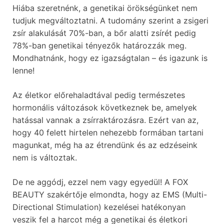
Hiába szeretnénk, a genetikai örökségünket nem
tudjuk megváltoztatni. A tudomány szerint a zsigeri
zsír alakulását 70%-ban, a bőr alatti zsírét pedig
78%-ban genetikai tényezők határozzák meg.
Mondhatnánk, hogy ez igazságtalan – és igazunk is
lenne!
Az életkor előrehaladtával pedig természetes
hormonális változások következnek be, amelyek
hatással vannak a zsírraktározásra. Ezért van az,
hogy 40 felett hirtelen nehezebb formában tartani
magunkat, még ha az étrendünk és az edzéseink
nem is változtak.
De ne aggódj, ezzel nem vagy egyedül! A FOX
BEAUTY szakértője elmondta, hogy az EMS (Multi-
Directional Stimulation) kezelései hatékonyan
veszik fel a harcot még a genetikai és életkori