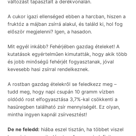
változást tapasztalt a derékvonalán.
A cukor igazi ellenséged ebben a harcban, hiszen a
fruktóz a májban zsírrá alakul, és találd ki, hol fog
először megjelenni? Igen, a hasadon.
Mit egyél inkább? Fehérjében gazdag ételeket! A
kutatások egyértelműen kimutatták, hogy akik több
és jobb minőségű fehérjét fogyasztanak, jóval
kevesebb hasi zsírral rendelkeznek.
A rostban gazdag ételekről se feledkezz meg –
tudd meg, hogy napi csupán 10 gramm vízben
oldódó rost elfogyasztása 3,7%-kal csökkenti a
hasüregben található zsír mennyiségét. Ez olyan,
mintha ingyen kapnál zsírvesztést!
De ne feledd:
hiába eszel tisztán, ha többet viszel