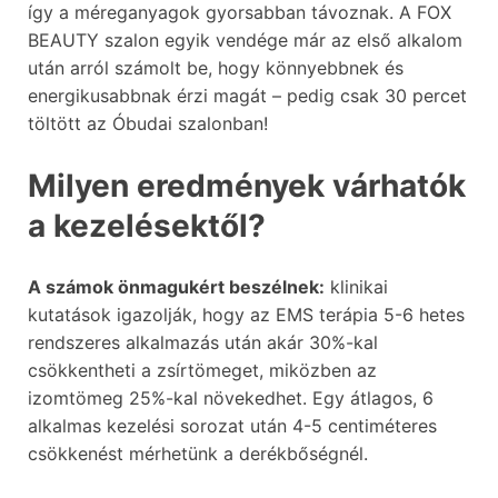
így a méreganyagok gyorsabban távoznak. A FOX
BEAUTY szalon egyik vendége már az első alkalom
után arról számolt be, hogy könnyebbnek és
energikusabbnak érzi magát – pedig csak 30 percet
töltött az Óbudai szalonban!
Milyen eredmények várhatók
a kezelésektől?
A számok önmagukért beszélnek:
klinikai
kutatások igazolják, hogy az EMS terápia 5-6 hetes
rendszeres alkalmazás után akár 30%-kal
csökkentheti a zsírtömeget, miközben az
izomtömeg 25%-kal növekedhet. Egy átlagos, 6
alkalmas kezelési sorozat után 4-5 centiméteres
csökkenést mérhetünk a derékbőségnél.