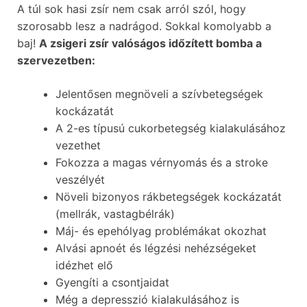
A túl sok hasi zsír nem csak arról szól, hogy
szorosabb lesz a nadrágod. Sokkal komolyabb a
baj!
A zsigeri zsír valóságos időzített bomba a
szervezetben:
Jelentősen megnöveli a szívbetegségek
kockázatát
A 2-es típusú cukorbetegség kialakulásához
vezethet
Fokozza a magas vérnyomás és a stroke
veszélyét
Növeli bizonyos rákbetegségek kockázatát
(mellrák, vastagbélrák)
Máj- és epehólyag problémákat okozhat
Alvási apnoét és légzési nehézségeket
idézhet elő
Gyengíti a csontjaidat
Még a depresszió kialakulásához is