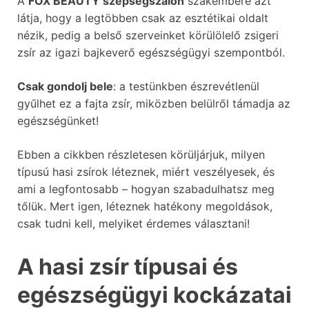
A
FOX BEAUTY szépségszalon
szakembere azt
látja, hogy a legtöbben csak az esztétikai oldalt
nézik, pedig a belső szerveinket körülölelő zsigeri
zsír az igazi bajkeverő egészségügyi szempontból.
Csak gondolj bele
: a testünkben észrevétlenül
gyűlhet ez a fajta zsír, miközben belülről támadja az
egészségünket!
Ebben a cikkben részletesen körüljárjuk, milyen
típusú hasi zsírok léteznek, miért veszélyesek, és
ami a legfontosabb – hogyan szabadulhatsz meg
tőlük. Mert igen, léteznek hatékony megoldások,
csak tudni kell, melyiket érdemes választani!
A hasi zsír típusai és
egészségügyi kockázatai