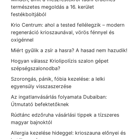
természetes megoldás a 16. kerület
festékboltjából
Krio Centrum: ahol a tested fellélegzik – modern
regeneráció krioszaunával, vörös fénnyel és
oxigénnel
Miért gyűlik a zsír a hasra? A hasad nem hazudik!
Hogyan válassz Kriolipolízis szalon gépet
szépségszalonodba?
Szorongás, pánik, fóbia kezelése: a lelki
egyensúly visszaszerzése
Az ingatlanvásárlás folyamata Dubaiban:
Útmutató befektetőknek
Rúdtánc edzőruha vásárlási tippek a tízszeres
magyar bajnoktól
Allergia kezelése hideggel: krioszauna előnyei és