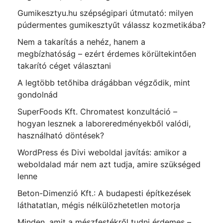
Gumikesztyu.hu szépségipari útmutató: milyen
púdermentes gumikesztyűt válassz kozmetikába?
Nem a takarítás a nehéz, hanem a
megbízhatóság – ezért érdemes körültekintően
takarító céget választani
A legtöbb tetőhiba drágábban végződik, mint
gondolnád
SuperFoods Kft. Chromatest konzultáció –
hogyan lesznek a laboreredményekből valódi,
használható döntések?
WordPress és Divi weboldal javítás: amikor a
weboldalad már nem azt tudja, amire szükséged
lenne
Beton-Dimenzió Kft.: A budapesti építkezések
láthatatlan, mégis nélkülözhetetlen motorja
Minden, amit a mészfestékről tudni érdemes –