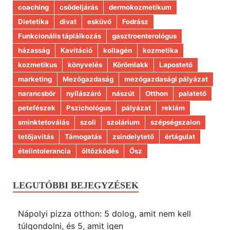
coaching
csődeljárás
dermokozmetikum
Dietetika
divat
esküvő
Fodrász
Funkcionális táplálkozás
gasztroenterológus
házasság
Kavitáció
kollagén
kozmetika
kozmetikus
könyvelés
Körömlakk
Lapostető
marketing
Mezőgazdaság
mezőgazdasági pályázat
narancsbőr
nyílászáró
nászút
Otthon
palatető
petefészek
Pszichológus
pályázat
reklám
sminktetoválás
szoli
szolárium
szépségszalon
tetőjavítás
Támogatás
zsindelytető
értágulat
ételintolerancia
öltözködés
Ősz
LEGUTÓBBI BEJEGYZÉSEK
Nápolyi pizza otthon: 5 dolog, amit nem kell
túlgondolni, és 5, amit igen