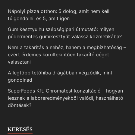
Nápolyi pizza otthon: 5 dolog, amit nem kell
túlgondolni, és 5, amit igen
Gumikesztyu.hu szépségipari útmutató: milyen
púdermentes gumikesztyűt válassz kozmetikába?
Nem a takarítás a nehéz, hanem a megbízhatóság –
ezért érdemes körültekintően takarító céget
választani
A legtöbb tetőhiba drágábban végződik, mint
gondolnád
SuperFoods Kft. Chromatest konzultáció – hogyan
lesznek a laboreredményekből valódi, használható
döntések?
KERESÉS