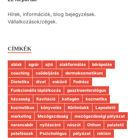
Hírek, információk, blog bejegyzések.
Vállalkozások/cégek.
CÍMKÉK
ablak
agrár
ajtó
alakformálás
bőrápolás
coaching
csődeljárás
dermokozmetikum
Dietetika
divat
esküvő
Fodrász
Funkcionális táplálkozás
gasztroenterológus
házasság
Kavitáció
kollagén
kozmetika
kozmetikus
könyvelés
Körömlakk
Lapostető
marketing
Mezőgazdaság
mezőgazdasági pályázat
narancsbőr
nyílászáró
nászút
Otthon
palatető
petefészek
Pszichológus
pályázat
reklám