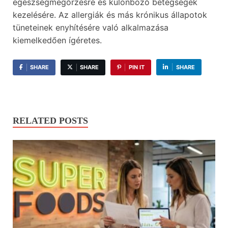
egészségmegőrzésre és különböző betegségek
kezelésére. Az allergiák és más krónikus állapotok
tüneteinek enyhítésére való alkalmazása
kiemelkedően ígéretes.
SHARE
SHARE
PIN IT
SHARE
RELATED POSTS