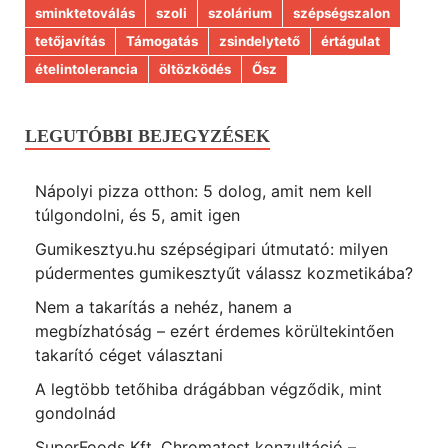
sminktetoválás
szoli
szolárium
szépségszalon
tetőjavítás
Támogatás
zsindelytető
értágulat
ételintolerancia
öltözködés
Ősz
LEGUTÓBBI BEJEGYZÉSEK
Nápolyi pizza otthon: 5 dolog, amit nem kell
túlgondolni, és 5, amit igen
Gumikesztyu.hu szépségipari útmutató: milyen
púdermentes gumikesztyűt válassz kozmetikába?
Nem a takarítás a nehéz, hanem a
megbízhatóság – ezért érdemes körültekintően
takarító céget választani
A legtöbb tetőhiba drágábban végződik, mint
gondolnád
SuperFoods Kft. Chromatest konzultáció –