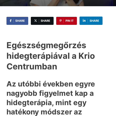
SHARE
SHARE
PIN IT
SHARE
Egészségmegőrzés
hidegterápiával a Krio
Centrumban
Az utóbbi években egyre
nagyobb figyelmet kap a
hidegterápia, mint egy
hatékony módszer az