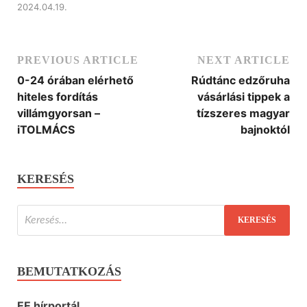
2024.04.19.
PREVIOUS ARTICLE
NEXT ARTICLE
0-24 órában elérhető
Rúdtánc edzőruha
hiteles fordítás
vásárlási tippek a
villámgyorsan –
tízszeres magyar
iTOLMÁCS
bajnoktól
KERESÉS
BEMUTATKOZÁS
EE hírportál.