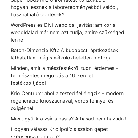
hogyan lesznek a laboreredményekből valódi,
használható döntések?
WordPress és Divi weboldal javítás: amikor a
weboldalad már nem azt tudja, amire szükséged
lenne
Beton-Dimenzió Kft.: A budapesti építkezések
láthatatlan, mégis nélkülözhetetlen motorja
Minden, amit a mészfestékről tudni érdemes –
természetes megoldás a 16. kerület
festékboltjából
Krio Centrum: ahol a tested fellélegzik – modern
regeneráció krioszaunával, vörös fénnyel és
oxigénnel
Miért gyűlik a zsír a hasra? A hasad nem hazudik!
Hogyan válassz Kriolipolízis szalon gépet
szépségszalonodba?