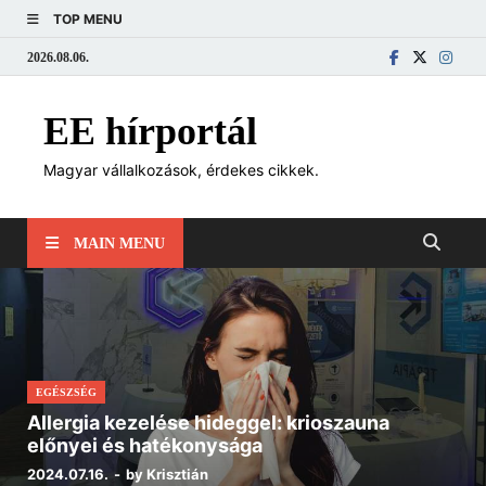
TOP MENU
2026.08.06.
EE hírportál
Magyar vállalkozások, érdekes cikkek.
MAIN MENU
EGÉSZSÉG
Allergia kezelése hideggel: krioszauna
előnyei és hatékonysága
2024.07.16.
-
by
Krisztián