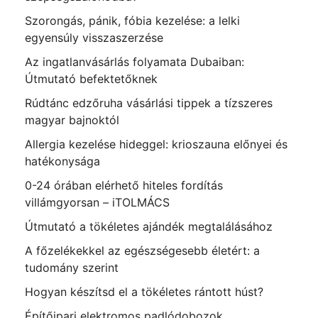
Szorongás, pánik, fóbia kezelése: a lelki
egyensúly visszaszerzése
Az ingatlanvásárlás folyamata Dubaiban:
Útmutató befektetőknek
Rúdtánc edzőruha vásárlási tippek a tízszeres
magyar bajnoktól
Allergia kezelése hideggel: krioszauna előnyei és
hatékonysága
0-24 órában elérhető hiteles fordítás
villámgyorsan – iTOLMÁCS
Útmutató a tökéletes ajándék megtalálásához
A főzelékekkel az egészségesebb életért: a
tudomány szerint
Hogyan készítsd el a tökéletes rántott húst?
Építőipari elektromos padlódobozok