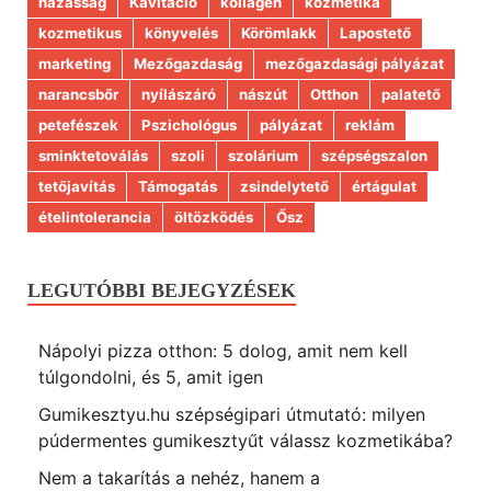
házasság
Kavitáció
kollagén
kozmetika
kozmetikus
könyvelés
Körömlakk
Lapostető
marketing
Mezőgazdaság
mezőgazdasági pályázat
narancsbőr
nyílászáró
nászút
Otthon
palatető
petefészek
Pszichológus
pályázat
reklám
sminktetoválás
szoli
szolárium
szépségszalon
tetőjavítás
Támogatás
zsindelytető
értágulat
ételintolerancia
öltözködés
Ősz
LEGUTÓBBI BEJEGYZÉSEK
Nápolyi pizza otthon: 5 dolog, amit nem kell
túlgondolni, és 5, amit igen
Gumikesztyu.hu szépségipari útmutató: milyen
púdermentes gumikesztyűt válassz kozmetikába?
Nem a takarítás a nehéz, hanem a