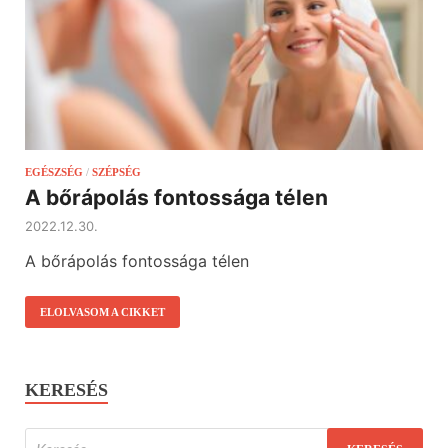
EGÉSZSÉG
/
SZÉPSÉG
A bőrápolás fontossága télen
2022.12.30.
A bőrápolás fontossága télen
ELOLVASOM A CIKKET
KERESÉS