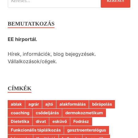
BEMUTATKOZÁS
EE hírportál.
Hírek, információk, blog bejegyzések.
Vállalkozások/cégek.
CÍMKÉK
ablak
agrár
ajtó
alakformálás
bőrápolás
coaching
csődeljárás
dermokozmetikum
Dietetika
divat
esküvő
Fodrász
Funkcionális táplálkozás
gasztroenterológus