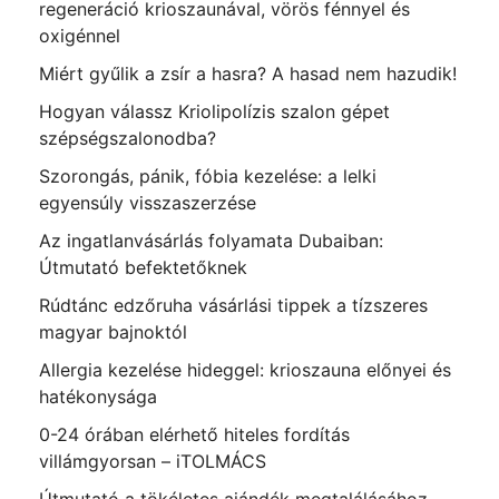
regeneráció krioszaunával, vörös fénnyel és
oxigénnel
Miért gyűlik a zsír a hasra? A hasad nem hazudik!
Hogyan válassz Kriolipolízis szalon gépet
szépségszalonodba?
Szorongás, pánik, fóbia kezelése: a lelki
egyensúly visszaszerzése
Az ingatlanvásárlás folyamata Dubaiban:
Útmutató befektetőknek
Rúdtánc edzőruha vásárlási tippek a tízszeres
magyar bajnoktól
Allergia kezelése hideggel: krioszauna előnyei és
hatékonysága
0-24 órában elérhető hiteles fordítás
villámgyorsan – iTOLMÁCS
Útmutató a tökéletes ajándék megtalálásához