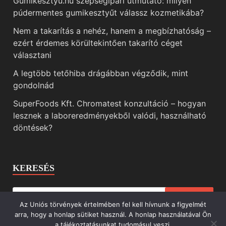
Gumikesztyu.hu szépségipari útmutató: milyen
púdermentes gumikesztyűt válassz kozmetikába?
Nem a takarítás a nehéz, hanem a megbízhatóság –
ezért érdemes körültekintően takarító céget
választani
A legtöbb tetőhiba drágábban végződik, mint
gondolnád
SuperFoods Kft. Chromatest konzultáció – hogyan
lesznek a laboreredményekből valódi, használható
döntések?
KERESÉS
Az Uniós törvények értelmében fel kell hívnunk a figyelmét
arra, hogy a honlap sütiket használ. A honlap használatával Ön
a tájékoztatásunkat tudomásul veszi.