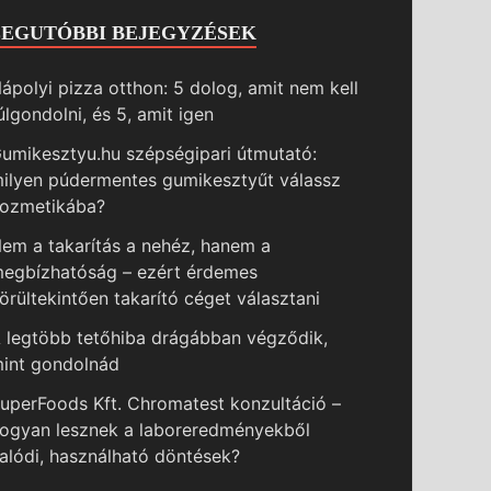
LEGUTÓBBI BEJEGYZÉSEK
ápolyi pizza otthon: 5 dolog, amit nem kell
úlgondolni, és 5, amit igen
umikesztyu.hu szépségipari útmutató:
ilyen púdermentes gumikesztyűt válassz
ozmetikába?
em a takarítás a nehéz, hanem a
egbízhatóság – ezért érdemes
örültekintően takarító céget választani
 legtöbb tetőhiba drágábban végződik,
int gondolnád
uperFoods Kft. Chromatest konzultáció –
ogyan lesznek a laboreredményekből
alódi, használható döntések?