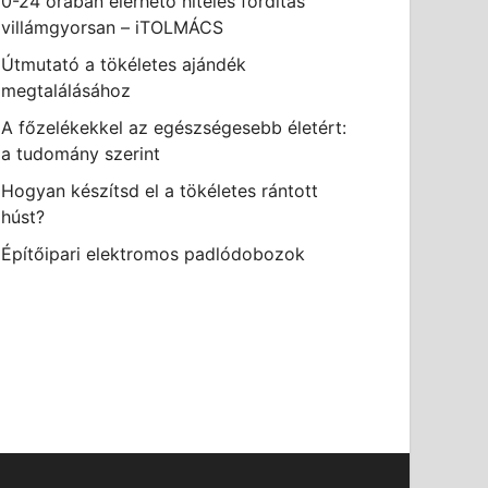
0-24 órában elérhető hiteles fordítás
villámgyorsan – iTOLMÁCS
Útmutató a tökéletes ajándék
megtalálásához
A főzelékekkel az egészségesebb életért:
a tudomány szerint
Hogyan készítsd el a tökéletes rántott
húst?
Építőipari elektromos padlódobozok