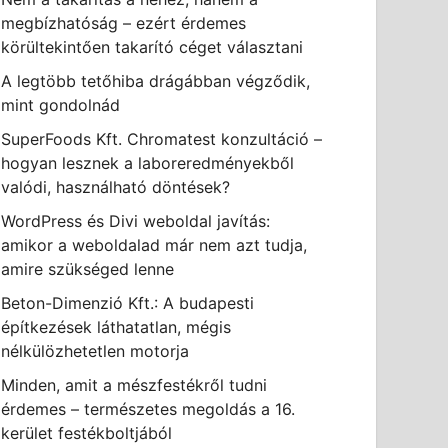
megbízhatóság – ezért érdemes
körültekintően takarító céget választani
A legtöbb tetőhiba drágábban végződik,
mint gondolnád
SuperFoods Kft. Chromatest konzultáció –
hogyan lesznek a laboreredményekből
valódi, használható döntések?
WordPress és Divi weboldal javítás:
amikor a weboldalad már nem azt tudja,
amire szükséged lenne
Beton-Dimenzió Kft.: A budapesti
építkezések láthatatlan, mégis
nélkülözhetetlen motorja
Minden, amit a mészfestékről tudni
érdemes – természetes megoldás a 16.
kerület festékboltjából