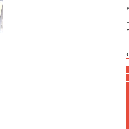
E
H
V