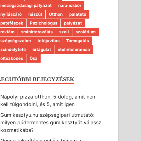
mezőgazdasági pályázat
narancsbőr
nyílászáró
nászút
Otthon
palatető
petefészek
Pszichológus
pályázat
reklám
sminktetoválás
szoli
szolárium
szépségszalon
tetőjavítás
Támogatás
zsindelytető
értágulat
ételintolerancia
öltözködés
Ősz
LEGUTÓBBI BEJEGYZÉSEK
Nápolyi pizza otthon: 5 dolog, amit nem
kell túlgondolni, és 5, amit igen
Gumikesztyu.hu szépségipari útmutató:
milyen púdermentes gumikesztyűt válassz
kozmetikába?
Nem a takarítás a nehéz, hanem a