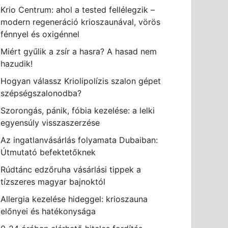
Krio Centrum: ahol a tested fellélegzik –
modern regeneráció krioszaunával, vörös
fénnyel és oxigénnel
Miért gyűlik a zsír a hasra? A hasad nem
hazudik!
Hogyan válassz Kriolipolízis szalon gépet
szépségszalonodba?
Szorongás, pánik, fóbia kezelése: a lelki
egyensúly visszaszerzése
Az ingatlanvásárlás folyamata Dubaiban:
Útmutató befektetőknek
Rúdtánc edzőruha vásárlási tippek a
tízszeres magyar bajnoktól
Allergia kezelése hideggel: krioszauna
előnyei és hatékonysága