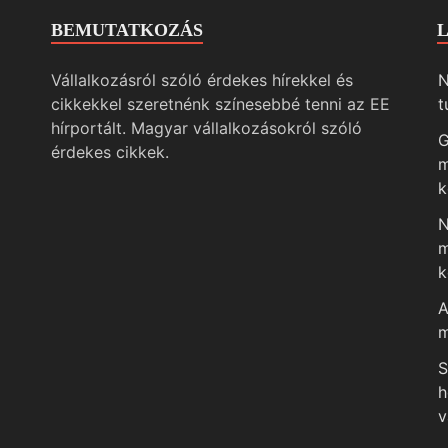
BEMUTATKOZÁS
Vállalkozásról szóló érdekes hírekkel és
N
cikkekkel szeretnénk színesebbé tenni az EE
t
hírportált. Magyar vállalkozásokról szóló
G
érdekes cikkek.
m
k
N
m
k
A
m
S
h
v