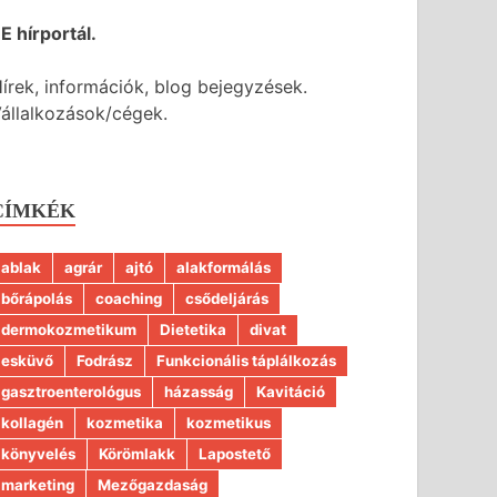
E hírportál.
írek, információk, blog bejegyzések.
állalkozások/cégek.
CÍMKÉK
ablak
agrár
ajtó
alakformálás
bőrápolás
coaching
csődeljárás
dermokozmetikum
Dietetika
divat
esküvő
Fodrász
Funkcionális táplálkozás
gasztroenterológus
házasság
Kavitáció
kollagén
kozmetika
kozmetikus
könyvelés
Körömlakk
Lapostető
marketing
Mezőgazdaság