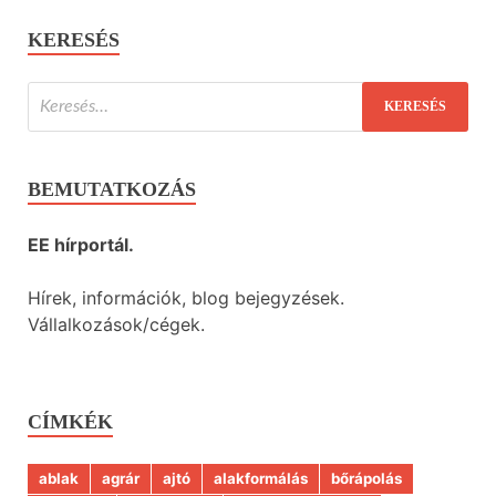
KERESÉS
BEMUTATKOZÁS
EE hírportál.
Hírek, információk, blog bejegyzések.
Vállalkozások/cégek.
CÍMKÉK
ablak
agrár
ajtó
alakformálás
bőrápolás