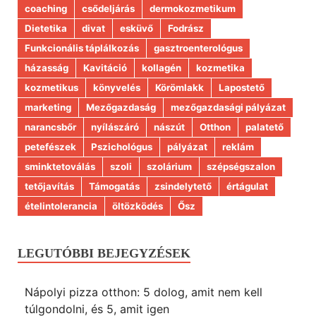
coaching
csődeljárás
dermokozmetikum
Dietetika
divat
esküvő
Fodrász
Funkcionális táplálkozás
gasztroenterológus
házasság
Kavitáció
kollagén
kozmetika
kozmetikus
könyvelés
Körömlakk
Lapostető
marketing
Mezőgazdaság
mezőgazdasági pályázat
narancsbőr
nyílászáró
nászút
Otthon
palatető
petefészek
Pszichológus
pályázat
reklám
sminktetoválás
szoli
szolárium
szépségszalon
tetőjavítás
Támogatás
zsindelytető
értágulat
ételintolerancia
öltözködés
Ősz
LEGUTÓBBI BEJEGYZÉSEK
Nápolyi pizza otthon: 5 dolog, amit nem kell
túlgondolni, és 5, amit igen