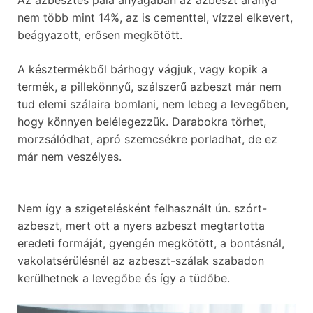
Az azbesztes pala anyagában az azbeszt aránya
nem több mint 14%, az is cementtel, vízzel elkevert,
beágyazott, erősen megkötött.
A késztermékből bárhogy vágjuk, vagy kopik a
termék, a pillekönnyű, szálszerű azbeszt már nem
tud elemi szálaira bomlani, nem lebeg a levegőben,
hogy könnyen belélegezzük. Darabokra törhet,
morzsálódhat, apró szemcsékre porladhat, de ez
már nem veszélyes.
Nem így a szigetelésként felhasznált ún. szórt-
azbeszt, mert ott a nyers azbeszt megtartotta
eredeti formáját, gyengén megkötött, a bontásnál,
vakolatsérülésnél az azbeszt-szálak szabadon
kerülhetnek a levegőbe és így a tüdőbe.