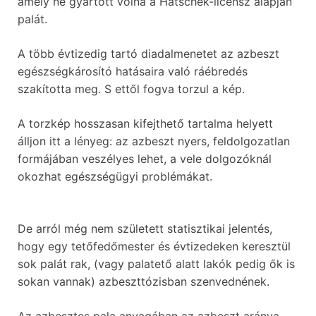
amely ne gyártott volna a Hatschek-licensz alapján
palát.
A több évtizedig tartó diadalmenetet az azbeszt
egészségkárosító hatásaira való ráébredés
szakította meg. S ettől fogva torzul a kép.
A torzkép hosszasan kifejthető tartalma helyett
álljon itt a lényeg: az azbeszt nyers, feldolgozatlan
formájában veszélyes lehet, a vele dolgozóknál
okozhat egészségügyi problémákat.
De arról még nem született statisztikai jelentés,
hogy egy tetőfedőmester és évtizedeken keresztül
sok palát rak, (vagy palatető alatt lakók pedig ők is
sokan vannak) azbeszttózisban szenvednének.