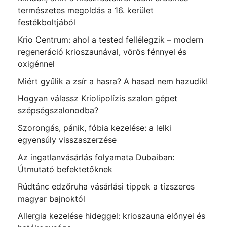
természetes megoldás a 16. kerület
festékboltjából
Krio Centrum: ahol a tested fellélegzik – modern
regeneráció krioszaunával, vörös fénnyel és
oxigénnel
Miért gyűlik a zsír a hasra? A hasad nem hazudik!
Hogyan válassz Kriolipolízis szalon gépet
szépségszalonodba?
Szorongás, pánik, fóbia kezelése: a lelki
egyensúly visszaszerzése
Az ingatlanvásárlás folyamata Dubaiban:
Útmutató befektetőknek
Rúdtánc edzőruha vásárlási tippek a tízszeres
magyar bajnoktól
Allergia kezelése hideggel: krioszauna előnyei és