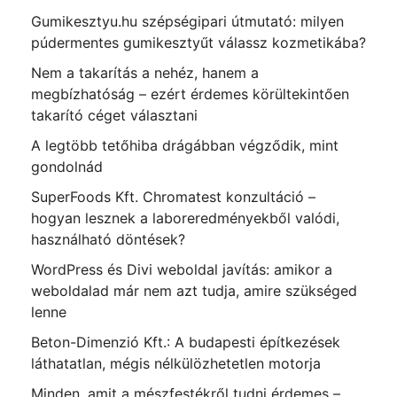
Gumikesztyu.hu szépségipari útmutató: milyen
púdermentes gumikesztyűt válassz kozmetikába?
Nem a takarítás a nehéz, hanem a
megbízhatóság – ezért érdemes körültekintően
takarító céget választani
A legtöbb tetőhiba drágábban végződik, mint
gondolnád
SuperFoods Kft. Chromatest konzultáció –
hogyan lesznek a laboreredményekből valódi,
használható döntések?
WordPress és Divi weboldal javítás: amikor a
weboldalad már nem azt tudja, amire szükséged
lenne
Beton-Dimenzió Kft.: A budapesti építkezések
láthatatlan, mégis nélkülözhetetlen motorja
Minden, amit a mészfestékről tudni érdemes –