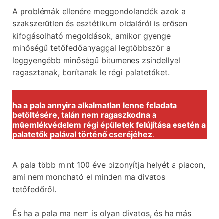
A problémák ellenére meggondolandók azok a
szakszerűtlen és esztétikum oldaláról is erősen
kifogásolható megoldások, amikor gyenge
minőségű tetőfedőanyaggal legtöbbször a
leggyengébb minőségű bitumenes zsindellyel
ragasztanak, borítanak le régi palatetőket.
ha a pala annyira alkalmatlan lenne feladata
betöltésére, talán nem ragaszkodna a
műemlékvédelem régi épületek felújítása esetén a
palatetők palával történő cseréjéhez.
A pala több mint 100 éve bizonyítja helyét a piacon,
ami nem mondható el minden ma divatos
tetőfedőről.
És ha a pala ma nem is olyan divatos, és ha más