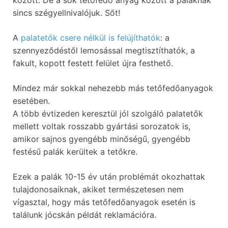
között. De a sok tetőfedő anyag között a paláknak
sincs szégyellnivalójuk. Sőt!
A
palatetők csere nélkül is felújíthatók
: a
szennyeződéstől lemosással megtisztíthatók, a
fakult, kopott festett felület újra festhető.
Mindez már sokkal nehezebb más tetőfedőanyagok
esetében.
A több évtizeden keresztül jól szolgáló palatetők
mellett voltak rosszabb gyártási sorozatok is,
amikor sajnos gyengébb minőségű, gyengébb
festésű palák kerültek a tetőkre.
Ezek a palák 10-15 év után problémát okozhattak
tulajdonosaiknak, akiket természetesen nem
vígasztal, hogy más tetőfedőanyagok esetén is
találunk jócskán példát reklamációra.