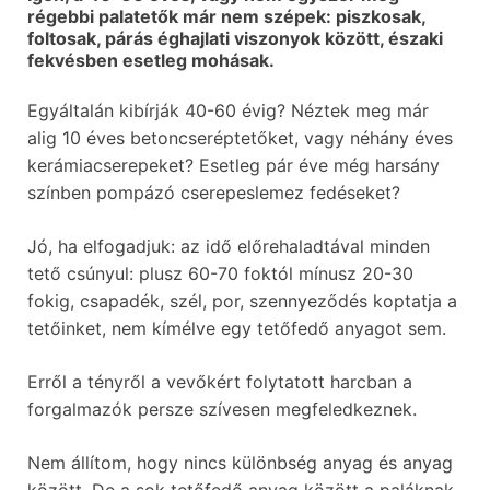
régebbi palatetők már nem szépek: piszkosak,
foltosak, párás éghajlati viszonyok között, északi
fekvésben esetleg mohásak.
Egyáltalán kibírják 40-60 évig? Néztek meg már
alig 10 éves betoncseréptetőket, vagy néhány éves
kerámiacserepeket? Esetleg pár éve még harsány
színben pompázó cserepeslemez fedéseket?
Jó, ha elfogadjuk: az idő előrehaladtával minden
tető csúnyul: plusz 60-70 foktól mínusz 20-30
fokig, csapadék, szél, por, szennyeződés koptatja a
tetőinket, nem kímélve egy tetőfedő anyagot sem.
Erről a tényről a vevőkért folytatott harcban a
forgalmazók persze szívesen megfeledkeznek.
Nem állítom, hogy nincs különbség anyag és anyag