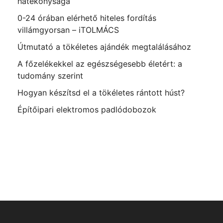
hatékonysága
0-24 órában elérhető hiteles fordítás
villámgyorsan – iTOLMÁCS
Útmutató a tökéletes ajándék megtalálásához
A főzelékekkel az egészségesebb életért: a
tudomány szerint
Hogyan készítsd el a tökéletes rántott húst?
Építőipari elektromos padlódobozok