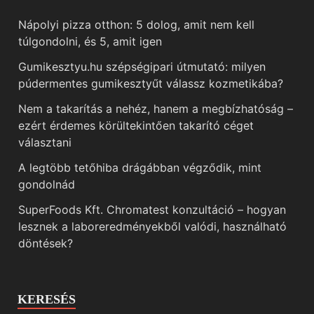
Nápolyi pizza otthon: 5 dolog, amit nem kell
túlgondolni, és 5, amit igen
Gumikesztyu.hu szépségipari útmutató: milyen
púdermentes gumikesztyűt válassz kozmetikába?
Nem a takarítás a nehéz, hanem a megbízhatóság –
ezért érdemes körültekintően takarító céget
választani
A legtöbb tetőhiba drágábban végződik, mint
gondolnád
SuperFoods Kft. Chromatest konzultáció – hogyan
lesznek a laboreredményekből valódi, használható
döntések?
KERESÉS