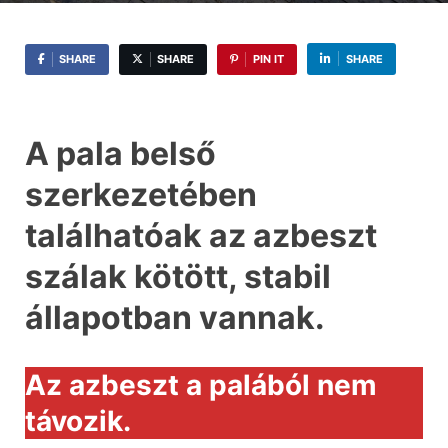
SHARE
SHARE
PIN IT
SHARE
A pala belső
szerkezetében
találhatóak az azbeszt
szálak kötött, stabil
állapotban vannak.
Az azbeszt a palából nem
távozik.