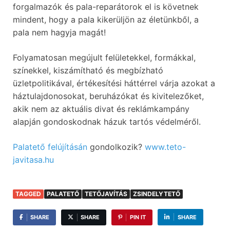
forgalmazók és pala-reparátorok el is követnek
mindent, hogy a pala kikerüljön az életünkből, a
pala nem hagyja magát!
Folyamatosan megújult felületekkel, formákkal,
színekkel, kiszámítható és megbízható
üzletpolitikával, értékesítési háttérrel várja azokat a
háztulajdonosokat, beruházókat és kivitelezőket,
akik nem az aktuális divat és reklámkampány
alapján gondoskodnak házuk tartós védelméről.
Palatető felújításán
gondolkozik?
www.teto-
javitasa.hu
TAGGED
PALATETŐ
TETŐJAVÍTÁS
ZSINDELYTETŐ
SHARE
SHARE
PIN IT
SHARE