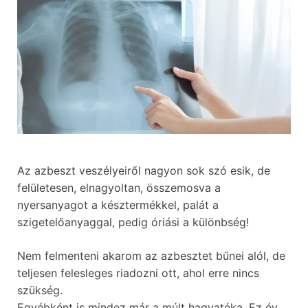
Az azbeszt veszélyeiről nagyon sok szó esik, de
felületesen, elnagyoltan, összemosva a
nyersanyagot a késztermékkel, palát a
szigetelőanyaggal, pedig óriási a különbség!
Nem felmenteni akarom az azbesztet bűnei alól, de
teljesen felesleges riadozni ott, ahol erre nincs
szükség.
Egyébként is mindez már a múlt hagyatéka. Ez év