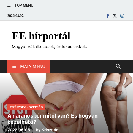
TOP MENU
2026.08.07.
EE hírportál
Magyar vállalkozások, érdekes cikkek.
MAIN MENU
EGÉSZSÉG
/
SZÉPSÉG
A narancsbőr mitől van? És hogyan
kezelhető?
2022.06.05.
-
by
Krisztián