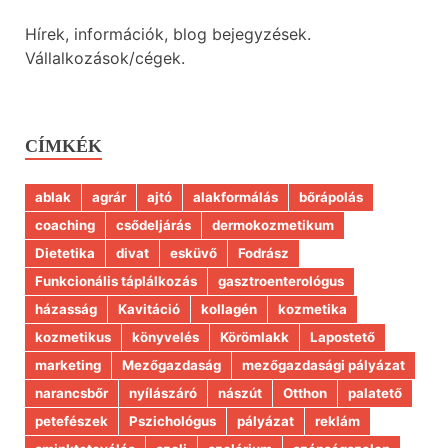
Hírek, információk, blog bejegyzések.
Vállalkozások/cégek.
CÍMKÉK
ablak
agrár
ajtó
alakformálás
bőrápolás
coaching
csődeljárás
dermokozmetikum
Dietetika
divat
esküvő
Fodrász
Funkcionális táplálkozás
gasztroenterológus
házasság
Kavitáció
kollagén
kozmetika
kozmetikus
könyvelés
Körömlakk
Lapostető
marketing
Mezőgazdaság
mezőgazdasági pályázat
narancsbőr
nyílászáró
nászút
Otthon
palatető
petefészek
Pszichológus
pályázat
reklám