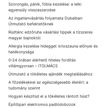
Szorongás, pánik, fóbia kezelése: a lelki
egyensúly visszaszerzése
Az ingatlanvásárlás folyamata Dubaiban:
Útmutató befektetőknek
Rúdtánc edzőruha vásárlási tippek a tízszeres
magyar bajnoktól
Allergia kezelése hideggel: krioszauna előnyei és
hatékonysága
0-24 órában elérhető hiteles fordítás
villámgyorsan – iTOLMÁCS
Útmutató a tökéletes ajándék megtalálásához
A főzelékekkel az egészségesebb életért: a
tudomány szerint
Hogyan készítsd el a tökéletes rántott húst?
Építőipari elektromos padlódobozok