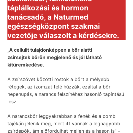
táplálkozási és hormon
tanácsadó, a Naturmed
egészségközpont szakmai
vezetője válaszolt a kérdésekre.
„
A cellulit tulajdonképpen a bőr alatti
zsírsejtek bőrön megjelenő és jól látható
kitüremkedése
.
A zsírszövet közötti rostok a bőrt a mélyebb
rétegek, az izomzat felé húzzák, ezáltal a bőr
hepehupás, a narancs felszínéhez hasonló tapintású
lesz.
A narancsbőr leggyakrabban a fenék és a comb
tájékán jelenik meg, mert itt vannak a legnagyobb
zsírdepók, ám előfordulhat mellen és a hason is” –