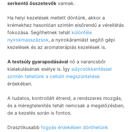
serkentő összetevők
vannak.
Ha helyi kezelések mellett döntünk, akkor a
krémekhez hasonlóan szintén elsőrendű a vérellátás
fokozása. Segíthetnek tehát
különféle
nyirokmasszázsok
, a nyirokáramlást segítő gépi
kezelések és az aromaterápiás kezelések is.
A testsúly gyarapodásával
nő a narancsbőr
kialakulásának esélye is. Így
súlycsökkentéssel
szintén tehetünk a cellulit megszüntetése
érdekében.
A tudatos, kontrollált étrend, a rendszeres mozgás,
és a méregtelenítés tehát nemcsak a megelőzésben,
de a kezelés során is fontos.
Drasztikusabb
fogyás érdekében dönthetünk