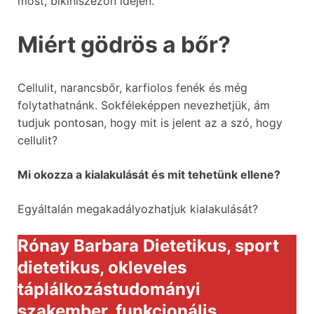
most, bikiniszezon idején.
Miért gödrös a bőr?
Cellulit, narancsbőr, karfiolos fenék és még
folytathatnánk. Sokféleképpen nevezhetjük, ám
tudjuk pontosan, hogy mit is jelent az a szó, hogy
cellulit?
Mi okozza a kialakulását és mit tehetünk ellene?
Egyáltalán megakadályozhatjuk kialakulását?
Rónay Barbara Dietetikus, sport
dietetikus, okleveles
táplálkozástudományi
szakember, funkcionális