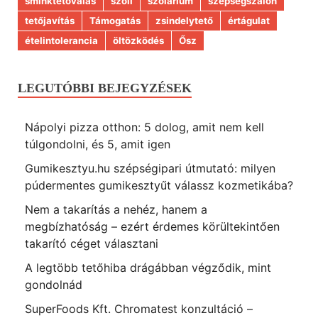
sminktetoválás
szoli
szolárium
szépségszalon
tetőjavítás
Támogatás
zsindelytető
értágulat
ételintolerancia
öltözködés
Ősz
LEGUTÓBBI BEJEGYZÉSEK
Nápolyi pizza otthon: 5 dolog, amit nem kell
túlgondolni, és 5, amit igen
Gumikesztyu.hu szépségipari útmutató: milyen
púdermentes gumikesztyűt válassz kozmetikába?
Nem a takarítás a nehéz, hanem a
megbízhatóság – ezért érdemes körültekintően
takarító céget választani
A legtöbb tetőhiba drágábban végződik, mint
gondolnád
SuperFoods Kft. Chromatest konzultáció –