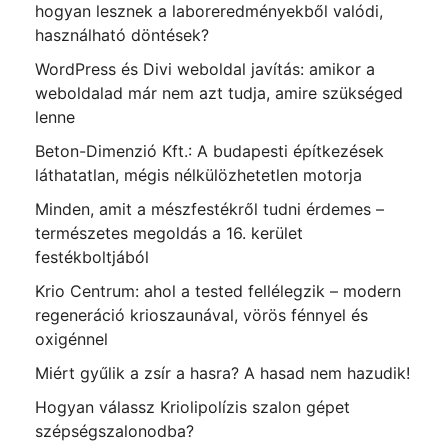
hogyan lesznek a laboreredményekből valódi,
használható döntések?
WordPress és Divi weboldal javítás: amikor a
weboldalad már nem azt tudja, amire szükséged
lenne
Beton-Dimenzió Kft.: A budapesti építkezések
láthatatlan, mégis nélkülözhetetlen motorja
Minden, amit a mészfestékről tudni érdemes –
természetes megoldás a 16. kerület
festékboltjából
Krio Centrum: ahol a tested fellélegzik – modern
regeneráció krioszaunával, vörös fénnyel és
oxigénnel
Miért gyűlik a zsír a hasra? A hasad nem hazudik!
Hogyan válassz Kriolipolízis szalon gépet
szépségszalonodba?