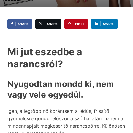
SHARE
SHARE
PIN IT
SHARE
Mi jut eszedbe a
narancsról?
Nyugodtan mondd ki, nem
vagy vele egyedül.
Igen, a legtöbb nő korántsem a lédús, frissítő
gyümölcsre gondol először a szó hallatán, hanem a
mindennapjait megkeserítő narancsbőrre. Különösen