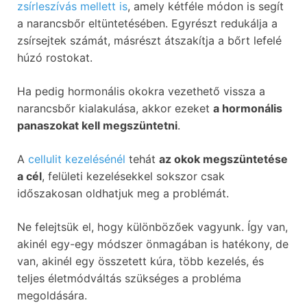
zsírleszívás mellett is
, amely kétféle módon is segít
a narancsbőr eltüntetésében. Egyrészt redukálja a
zsírsejtek számát, másrészt átszakítja a bőrt lefelé
húzó rostokat.
Ha pedig hormonális okokra vezethető vissza a
narancsbőr kialakulása, akkor ezeket
a hormonális
panaszokat kell megszüntetni
.
A
cellulit kezelésénél
tehát
az okok megszüntetése
a cél
, felületi kezelésekkel sokszor csak
időszakosan oldhatjuk meg a problémát.
Ne felejtsük el, hogy különbözőek vagyunk. Így van,
akinél egy-egy módszer önmagában is hatékony, de
van, akinél egy összetett kúra, több kezelés, és
teljes életmódváltás szükséges a probléma
megoldására.