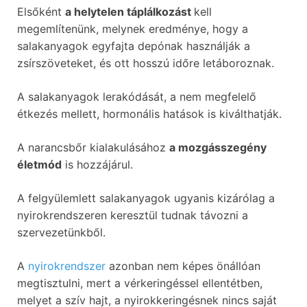
Elsőként
a helytelen táplálkozást
kell
megemlítenünk, melynek eredménye, hogy a
salakanyagok egyfajta depónak használják a
zsírszöveteket, és ott hosszú időre letáboroznak.
A salakanyagok lerakódását, a nem megfelelő
étkezés mellett, hormonális hatások is kiválthatják.
A narancsbőr kialakulásához
a mozgásszegény
életmód
is hozzájárul.
A felgyülemlett salakanyagok ugyanis kizárólag a
nyirokrendszeren keresztül tudnak távozni a
szervezetünkből.
A
nyirokrendszer
azonban nem képes önállóan
megtisztulni, mert a vérkeringéssel ellentétben,
melyet a szív hajt, a nyirokkeringésnek nincs saját