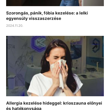
Szorongás, pánik, fóbia kezelése: a lelki
egyensúly visszaszerzése
2024.11.20.
Allergia kezelése hideggel: krioszauna előnyei
és hatékonysága