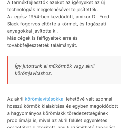
A termékfejlesztők ezeket az igényeket az új
technológiák megjelenésével teljesítették.
Az egész 1954-ben kezdődött, amikor Dr. Fred
Slack fogorvos eltörte a körmét, és fogászati
anyagokkal javította ki.
Más cégek is felfigyeltek erre és
továbbfejlesztették találmányát.
Így jutottunk el műkörmök vagy akril
körömjavításhoz.
Az akril
körömjavításokkal
lehetővé vált azonnal
hosszú körmök kialakítása és egyben megoldódott
a hagyományos körömlakk töredezettségének
problémája is, mivel az akril felület egyenletes
összetételt biztosított, ami kiszámítható tapadást