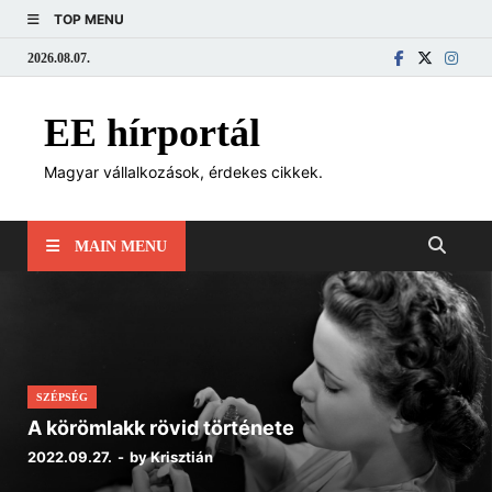
TOP MENU
2026.08.07.
EE hírportál
Magyar vállalkozások, érdekes cikkek.
MAIN MENU
SZÉPSÉG
A körömlakk rövid története
2022.09.27.
-
by
Krisztián