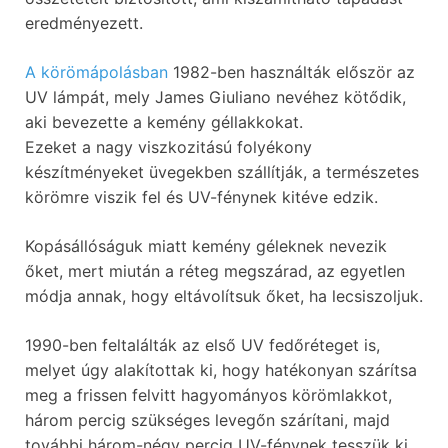
eredményezett.
A körömápolásban
1982-ben használták először az
UV lámpát, mely James Giuliano nevéhez kötődik,
aki bevezette a kemény géllakkokat.
Ezeket a nagy viszkozitású folyékony
készítményeket üvegekben szállítják, a természetes
körömre viszik fel és UV-fénynek kitéve edzik.
Kopásállóságuk miatt kemény géleknek nevezik
őket, mert miután a réteg megszárad, az egyetlen
módja annak, hogy eltávolítsuk őket, ha lecsiszoljuk.
1990-ben feltalálták az első UV fedőréteget is,
melyet úgy alakítottak ki, hogy hatékonyan szárítsa
meg a frissen felvitt hagyományos körömlakkot,
három percig szükséges levegőn szárítani, majd
további három-négy percig UV-fénynek tesszük ki.