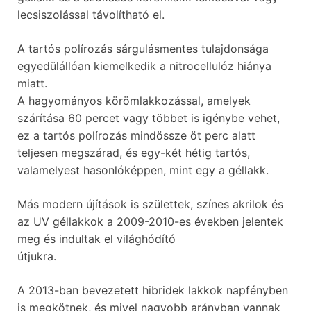
lecsiszolással távolítható el.
A tartós polírozás sárgulásmentes tulajdonsága
egyedülállóan kiemelkedik a nitrocellulóz hiánya
miatt.
A hagyományos körömlakkozással, amelyek
szárítása 60 percet vagy többet is igénybe vehet,
ez a tartós polírozás mindössze öt perc alatt
teljesen megszárad, és egy-két hétig tartós,
valamelyest hasonlóképpen, mint egy a géllakk.
Más modern újítások is születtek, színes akrilok és
az UV géllakkok a 2009-2010-es években jelentek
meg és indultak el világhódító
útjukra.
A 2013-ban bevezetett hibridek lakkok napfényben
is megkötnek, és mivel nagyobb arányban vannak