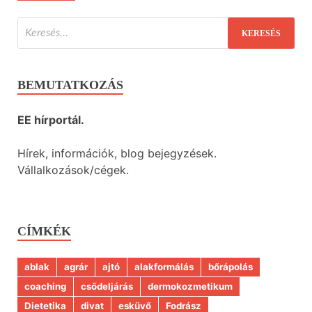
BEMUTATKOZÁS
EE hírportál.
Hírek, információk, blog bejegyzések.
Vállalkozások/cégek.
CÍMKÉK
ablak
agrár
ajtó
alakformálás
bőrápolás
coaching
csődeljárás
dermokozmetikum
Dietetika
divat
esküvő
Fodrász