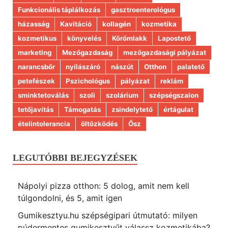
Funkcionális táplálkozás
gasztroenterológus
házasság
Kavitáció
kollagén
kozmetika
kozmetikus
könyvelés
Körömlakk
Lapostető
marketing
Mezőgazdaság
mezőgazdasági pályázat
narancsbőr
nyílászáró
nászút
Otthon
palatető
petefészek
Pszichológus
pályázat
reklám
sminktetoválás
szoli
szolárium
szépségszalon
tetőjavítás
Támogatás
zsindelytető
értágulat
ételintolerancia
öltözködés
Ősz
LEGUTÓBBI BEJEGYZÉSEK
Nápolyi pizza otthon: 5 dolog, amit nem kell
túlgondolni, és 5, amit igen
Gumikesztyu.hu szépségipari útmutató: milyen
púdermentes gumikesztyűt válassz kozmetikába?