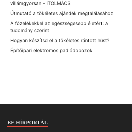
villámgyorsan – iTOLMÁCS
Útmutató a tökéletes ajándék megtalálásához
A főzelékekkel az egészségesebb életért: a
tudomány szerint
Hogyan készítsd el a tökéletes rántott húst?
Építőipari elektromos padlódobozok
EE HÍRPORTÁL