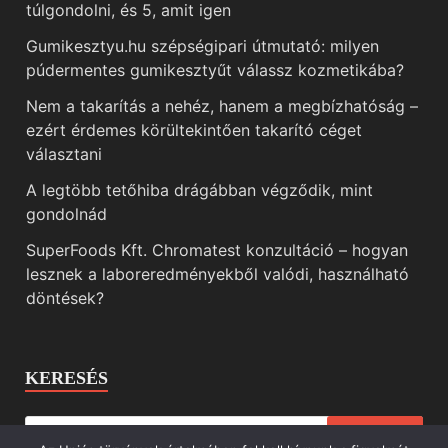
túlgondolni, és 5, amit igen
Gumikesztyu.hu szépségipari útmutató: milyen
púdermentes gumikesztyűt válassz kozmetikába?
Nem a takarítás a nehéz, hanem a megbízhatóság –
ezért érdemes körültekintően takarító céget
választani
A legtöbb tetőhiba drágábban végződik, mint
gondolnád
SuperFoods Kft. Chromatest konzultáció – hogyan
lesznek a laboreredményekből valódi, használható
döntések?
KERESÉS