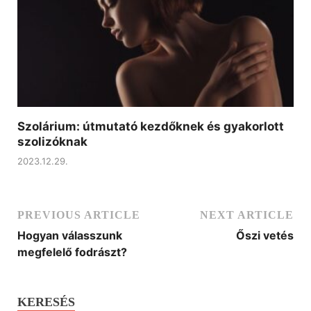
Szolárium: útmutató kezdőknek és gyakorlott
szolizóknak
2023.12.29.
PREVIOUS ARTICLE
NEXT ARTICLE
Hogyan válasszunk
Őszi vetés
megfelelő fodrászt?
KERESÉS