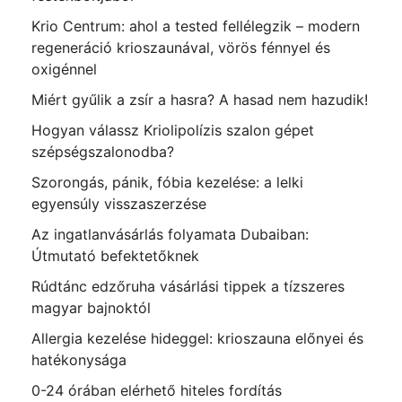
Krio Centrum: ahol a tested fellélegzik – modern
regeneráció krioszaunával, vörös fénnyel és
oxigénnel
Miért gyűlik a zsír a hasra? A hasad nem hazudik!
Hogyan válassz Kriolipolízis szalon gépet
szépségszalonodba?
Szorongás, pánik, fóbia kezelése: a lelki
egyensúly visszaszerzése
Az ingatlanvásárlás folyamata Dubaiban:
Útmutató befektetőknek
Rúdtánc edzőruha vásárlási tippek a tízszeres
magyar bajnoktól
Allergia kezelése hideggel: krioszauna előnyei és
hatékonysága
0-24 órában elérhető hiteles fordítás