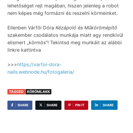
lehetőséget rejt magában, hiszen jelenleg a robot
nem képes még formázni és reszelni körmeinket.
Ellenben Várfői Dóra
Kézápoló és Műkörömépítő
szakember csodálatos munkája miatt egy rendkívül
elismert „körmös”! Tekintsd meg munkáit az alábbi
linkre kattintva
>>>
https://varfoi-dora-
nails.webnode.hu/fotogaleria/
TAGGED
KÖRÖMLAKK
SHARE
SHARE
PIN IT
SHARE