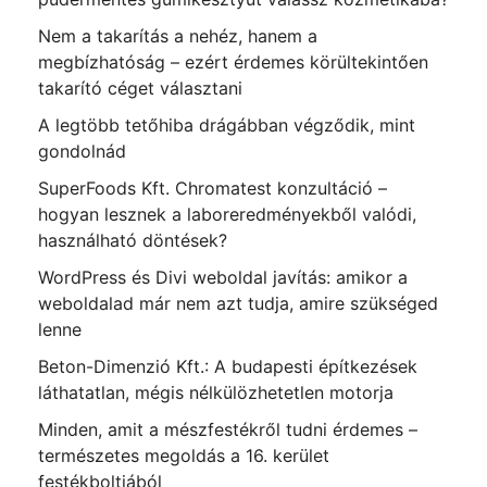
Nem a takarítás a nehéz, hanem a
megbízhatóság – ezért érdemes körültekintően
takarító céget választani
A legtöbb tetőhiba drágábban végződik, mint
gondolnád
SuperFoods Kft. Chromatest konzultáció –
hogyan lesznek a laboreredményekből valódi,
használható döntések?
WordPress és Divi weboldal javítás: amikor a
weboldalad már nem azt tudja, amire szükséged
lenne
Beton-Dimenzió Kft.: A budapesti építkezések
láthatatlan, mégis nélkülözhetetlen motorja
Minden, amit a mészfestékről tudni érdemes –
természetes megoldás a 16. kerület
festékboltjából