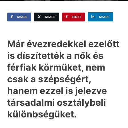
SHARE
SHARE
PIN IT
SHARE
Már évezredekkel ezelőtt
is díszítették a nők és
férfiak körmüket, nem
csak a szépségért,
hanem ezzel is jelezve
társadalmi osztálybeli
különbségüket.