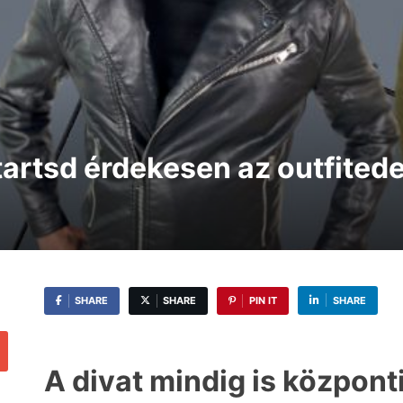
 tartsd érdekesen az outfitede
SHARE
SHARE
PIN IT
SHARE
A divat mindig is központi