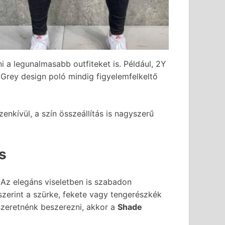
 a legunalmasabb outfiteket is. Például, 2Y
Grey design poló mindig figyelemfelkeltő
nkívül, a szín összeállítás is nagyszerű
s
 Az elegáns viseletben is szabadon
 szerint a szürke, fekete vagy tengerészkék
szeretnénk beszerezni, akkor a
Shade