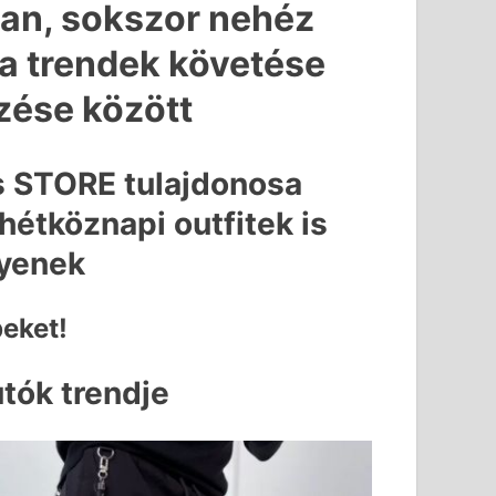
an, sokszor nehéz
 a trendek követése
ezése között
s STORE tulajdonosa
hétköznapi outfitek is
gyenek
peket!
utók trendje