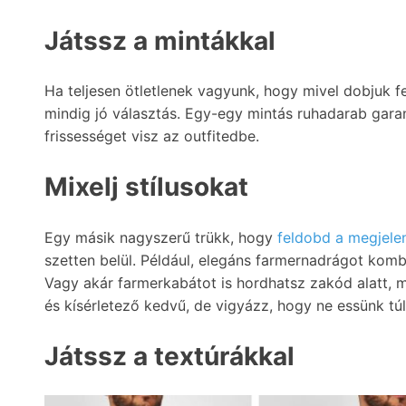
Játssz a mintákkal
Ha teljesen ötletlenek vagyunk, hogy mivel dobjuk f
mindig jó választás. Egy-egy mintás ruhadarab gara
frissességet visz az outfitedbe.
Mixelj stílusokat
Egy másik nagyszerű trükk, hogy
feldobd a megjele
szetten belül. Például, elegáns farmernadrágot komb
Vagy akár farmerkabátot is hordhatsz zakód alatt, me
és kísérletező kedvű, de vigyázz, hogy ne essünk tú
Játssz a textúrákkal