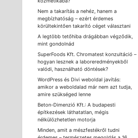
kozmetikába?
Nem a takarítás a nehéz, hanem a
megbízhatóság – ezért érdemes
körültekintően takarító céget választani
A legtöbb tetőhiba drágábban végződik,
mint gondolnád
SuperFoods Kft. Chromatest konzultáció –
hogyan lesznek a laboreredményekből
valódi, használható döntések?
WordPress és Divi weboldal javítás:
amikor a weboldalad már nem azt tudja,
amire szükséged lenne
Beton-Dimenzió Kft.: A budapesti
építkezések láthatatlan, mégis
nélkülözhetetlen motorja
Minden, amit a mészfestékről tudni
érdemes – természetes megoldás a 16.