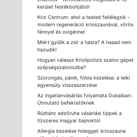
kerület festékboltjából
Krio Centrum: ahol a tested fellélegzik –
modern regeneráció krioszaunával, vörös
fénnyel és oxigénnel
Miért gyűlik a zsír a hasra? A hasad nem
hazudik!
Hogyan válassz Kriolipolízis szalon gépet
szépségszalonodba?
Szorongás, pánik, fóbia kezelése: a lelki
egyensúly visszaszerzése
Az ingatlanvásárlás folyamata Dubaiban:
Útmutató befektetőknek
Rúdtánc edzőruha vásárlási tippek a
tízszeres magyar bajnoktól
Allergia kezelése hideggel: krioszauna