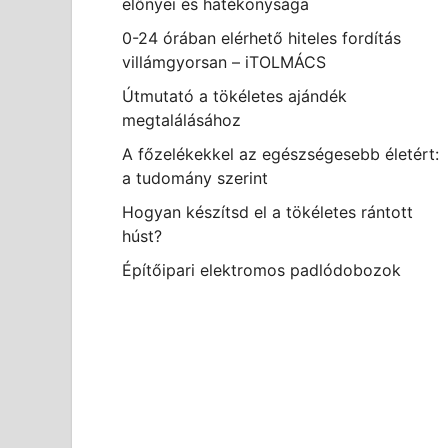
előnyei és hatékonysága
0-24 órában elérhető hiteles fordítás
villámgyorsan – iTOLMÁCS
Útmutató a tökéletes ajándék
megtalálásához
A főzelékekkel az egészségesebb életért:
a tudomány szerint
Hogyan készítsd el a tökéletes rántott
húst?
Építőipari elektromos padlódobozok