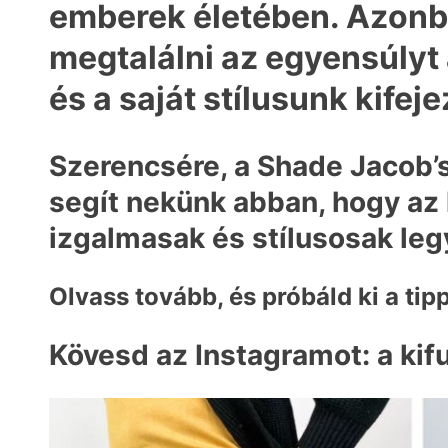
emberek életében. Azonb
megtalálni az egyensúlyt
és a saját stílusunk kifej
Szerencsére, a Shade Jacob’
segít nekünk abban, hogy az 
izgalmasak és stílusosak le
Olvass tovább, és próbáld ki a tip
Kövesd az Instagramot: a kif