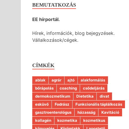
BEMUTATKOZÁS
EE hírportál.
Hírek, információk, blog bejegyzések.
Vállalkozások/cégek.
CÍMKÉK
ablak
agrár
ajtó
alakformálás
bőrápolás
coaching
csődeljárás
dermokozmetikum
Dietetika
divat
esküvő
Fodrász
Funkcionális táplálkozás
gasztroenterológus
házasság
Kavitáció
kollagén
kozmetika
kozmetikus
könyvelés
Körömlakk
Lapostető