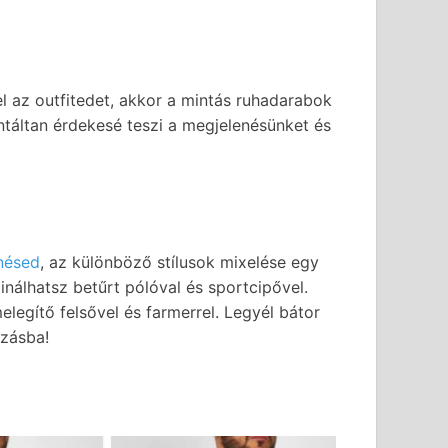
el az outfitedet, akkor a mintás ruhadarabok
ntáltan érdekesé teszi a megjelenésünket és
nésed
, az különböző stílusok mixelése egy
inálhatsz betűrt pólóval és sportcipővel.
legítő felsővel és farmerrel. Legyél bátor
lzásba!