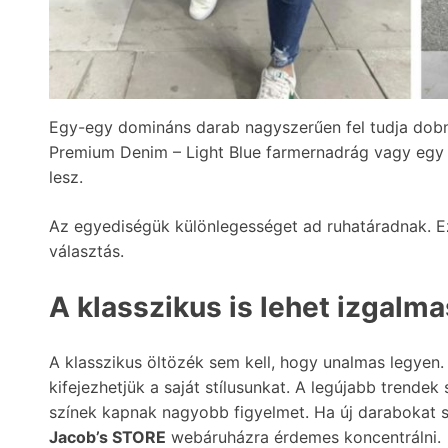
Egy-egy domináns darab nagyszerűen fel tudja dobni
Premium Denim – Light Blue farmernadrág vagy egy 
lesz.
Az egyediségük különlegességet ad ruhatáradnak. Eze
választás.
A klasszikus is lehet izgalma
A klasszikus öltözék sem kell, hogy unalmas legyen.
kifejezhetjük a saját stílusunkat. A legújabb trendek
színek kapnak nagyobb figyelmet. Ha új darabokat 
Jacob’s STORE
webáruházra érdemes koncentrálni.