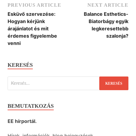
PREVIOUS ARTICLE
NEXT ARTICLE
Esküvő szervezése:
Balance Esthetics-
Hogyan kérjünk
Biatorbágy egyik
árajánlatot és mit
legkeresettebb
érdemes figyelembe
szalonja?
venni
KERESÉS
BEMUTATKOZÁS
EE hírportál.
Hírek, információk, blog bejegyzések.