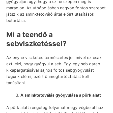
gyógyuljon úgy, hogy a színe szépen meg is
maradjon. Az utóápolásban nagyon fontos szerepet
játszik az sminktetováló által előírt utasítások
betartása.
Mi a teendő a
sebviszketéssel?
Az enyhe viszketés természetes jel, mivel ez csak
azt jelzi, hogy gyógyul a seb. Egy-egy seb darab
kikapargatásával sajnos foltos sebgyógyulást
fogunk elérni, ezért önmegtartóztatást kell
tanúsítani.
A sminktetoválás gyógyulása a pörk alatt
A pörk alatt rengeteg folyamat megy végbe ahhoz,