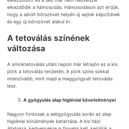
elkezdődött és a seb már nem nedvedzik
elkezdődik a hámosodás. Hámosodáson azt értjük,
hogy a sérült bőrszövet helyén új sejtek képződnek
és egy új bőrszövet alakul ki.
A tetoválás színének
változása
A sminktetoválás utáni napon már létrejön ez a kis
pörk a tetoválás területén. A pörk színe sokkal
intenzívebb, mint majd a meggyógyult tetoválás
lesz.
A gyógyulás alap higiéniai követelményei
Nagyon fontosak a sebgyógyulás során az alap
higiéniai körülmények betartása. A kis házi
állatokra, kedvencekre is figyelni kell, kerüljük a