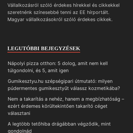
Vállalkozásról szóló érdekes hírekkel és cikkekkel
szeretnénk színesebbé tenni az EE hírportált.
Magyar vállalkozásokról szóló érdekes cikkek.
LEGUTÓBBI BEJEGYZÉSEK
Nápolyi pizza otthon: 5 dolog, amit nem kell
túlgondolni, és 5, amit igen
Gumikesztyu.hu szépségipari útmutató: milyen
púdermentes gumikesztyűt válassz kozmetikába?
Nem a takarítás a nehéz, hanem a megbízhatóság –
ezért érdemes körültekintően takarító céget
választani
A legtöbb tetőhiba drágábban végződik, mint
gondolnád