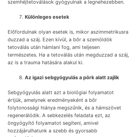
szemhéjtetoválások gyógyulnak a legnehezebben.
Különleges esetek
Előfordulnak olyan esetek is, mikor aszimmetrikusra
duzzad a száj. Ezen kívül, a bőr a szemöldök
tetoválás után hámlani fog, ami teljesen
természetes. Ha a tetoválás után megduzzad a száj,
az is a trauma hatására alakul ki.
Az igazi sebgyógyulás a pörk alatt zajlik
Sebgyógyulás alatt azt a biológiai folyamatot
értjük, amelynek eredményeként a bőr
folytonossági hiánya megszűnik, és a hámszövet
regenerálódik. A sebkezelés feladata ezt, az
öngyógyító folyamatot segíteni, amivel
hozzájárulhatunk a szebb és gyorsabb