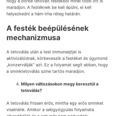
hogy a bőrbe tetovált festékből minél több ott is
maradjon. A festéknek be kell épülni, el kell
helyezkedni a hám-irha réteg határán.
A festék beépülésének
mechanizmusa
A tetoválás után a test immunsejtjei is
aktivizálódnak, körbeveszik a festéket és úgymond
„konzerválják” azt. Ez a folyamat segít abban, hogy
a sminktetoválás színe tartós maradjon.
Milyen változásokon megy keresztül a
tetoválás?
A tetoválás frissen erős, mintha egy erős sminket
viselnénk. Amikor a sebgyógyulás folyamata