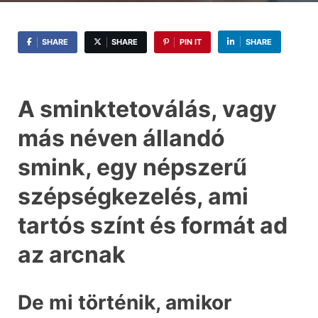
SHARE
SHARE
PIN IT
SHARE
A sminktetoválás, vagy
más néven állandó
smink, egy népszerű
szépségkezelés, ami
tartós színt és formát ad
az arcnak
De mi történik, amikor