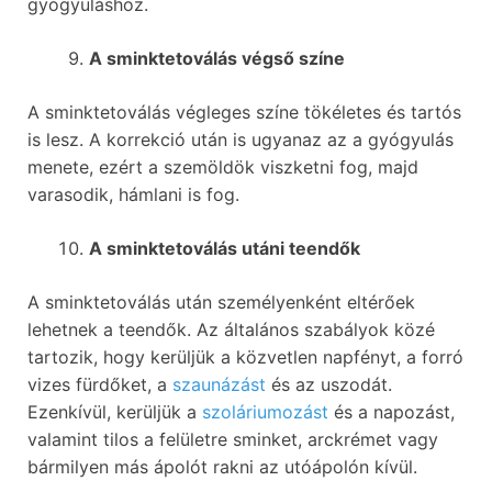
gyógyuláshoz.
A sminktetoválás végső színe
A sminktetoválás végleges színe tökéletes és tartós
is lesz. A korrekció után is ugyanaz az a gyógyulás
menete, ezért a szemöldök viszketni fog, majd
varasodik, hámlani is fog.
A sminktetoválás utáni teendők
A sminktetoválás után személyenként eltérőek
lehetnek a teendők. Az általános szabályok közé
tartozik, hogy kerüljük a közvetlen napfényt, a forró
vizes fürdőket, a
szaunázást
és az uszodát.
Ezenkívül, kerüljük a
szoláriumozást
és a napozást,
valamint tilos a felületre sminket, arckrémet vagy
bármilyen más ápolót rakni az utóápolón kívül.