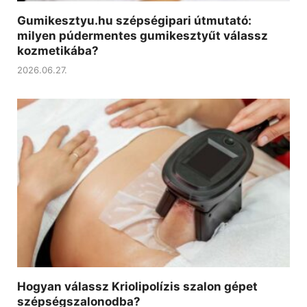
Gumikesztyu.hu szépségipari útmutató:
milyen púdermentes gumikesztyűt válassz
kozmetikába?
2026.06.27.
Hogyan válassz Kriolipolízis szalon gépet
szépségszalonodba?