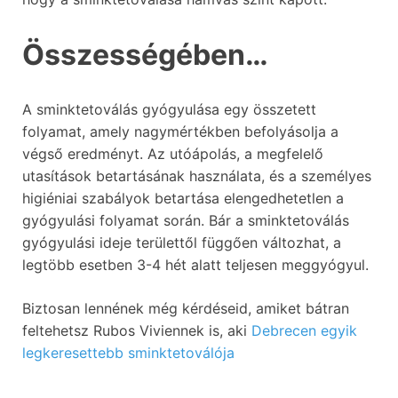
Összességében…
A sminktetoválás gyógyulása egy összetett
folyamat, amely nagymértékben befolyásolja a
végső eredményt. Az utóápolás, a megfelelő
utasítások betartásának használata, és a személyes
higiéniai szabályok betartása elengedhetetlen a
gyógyulási folyamat során. Bár a sminktetoválás
gyógyulási ideje területtől függően változhat, a
legtöbb esetben 3-4 hét alatt teljesen meggyógyul.
Biztosan lennének még kérdéseid, amiket bátran
feltehetsz Rubos Viviennek is, aki
Debrecen egyik
legkeresettebb sminktetoválója