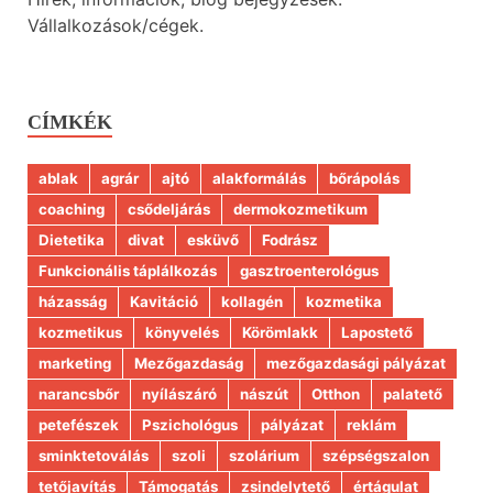
Vállalkozások/cégek.
CÍMKÉK
ablak
agrár
ajtó
alakformálás
bőrápolás
coaching
csődeljárás
dermokozmetikum
Dietetika
divat
esküvő
Fodrász
Funkcionális táplálkozás
gasztroenterológus
házasság
Kavitáció
kollagén
kozmetika
kozmetikus
könyvelés
Körömlakk
Lapostető
marketing
Mezőgazdaság
mezőgazdasági pályázat
narancsbőr
nyílászáró
nászút
Otthon
palatető
petefészek
Pszichológus
pályázat
reklám
sminktetoválás
szoli
szolárium
szépségszalon
tetőjavítás
Támogatás
zsindelytető
értágulat