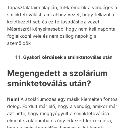
Tapasztalataim alapján, túl-krémezik a vendégek a
sminktetoválást, ami ahhoz vezet, hogy fellazul a
keletkezett seb és ez foltosodáshoz vezet.
Másrészről kényelmesebb, hogy nem kell naponta
foglalkozni vele és nem csillog napokig a
szemöldök
Gyakori kérdések a sminktetoválás után
Megengedett a szolárium
sminktetoválás után?
Nem!
A szoláriumozás egy másik kiemelten fontos
dolog. Fordult már elő, hogy a vendég, amikor már
azt hitte, hogy meggyógyult a sminktetoválása
elment szoláriumba és úgy érkezett korrekcióra,
hogy a sminktetoválása hamvas színt kapott.