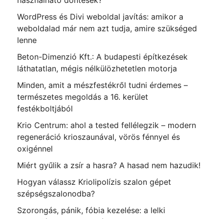
használható döntések?
WordPress és Divi weboldal javítás: amikor a
weboldalad már nem azt tudja, amire szükséged
lenne
Beton-Dimenzió Kft.: A budapesti építkezések
láthatatlan, mégis nélkülözhetetlen motorja
Minden, amit a mészfestékről tudni érdemes –
természetes megoldás a 16. kerület
festékboltjából
Krio Centrum: ahol a tested fellélegzik – modern
regeneráció krioszaunával, vörös fénnyel és
oxigénnel
Miért gyűlik a zsír a hasra? A hasad nem hazudik!
Hogyan válassz Kriolipolízis szalon gépet
szépségszalonodba?
Szorongás, pánik, fóbia kezelése: a lelki