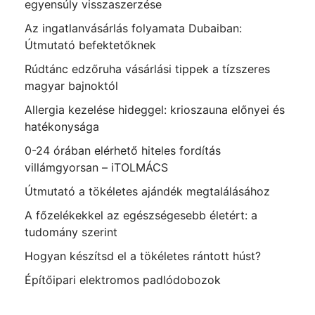
egyensúly visszaszerzése
Az ingatlanvásárlás folyamata Dubaiban:
Útmutató befektetőknek
Rúdtánc edzőruha vásárlási tippek a tízszeres
magyar bajnoktól
Allergia kezelése hideggel: krioszauna előnyei és
hatékonysága
0-24 órában elérhető hiteles fordítás
villámgyorsan – iTOLMÁCS
Útmutató a tökéletes ajándék megtalálásához
A főzelékekkel az egészségesebb életért: a
tudomány szerint
Hogyan készítsd el a tökéletes rántott húst?
Építőipari elektromos padlódobozok