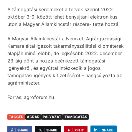
A támogatási kérelmeket a tervek szerint 2022.
október 3-9. között lehet benyújtani elektronikus
úton a Magyar Államkincstár részére- tette hozzá.
A Magyar Államkincstár a Nemzeti Agrárgazdasági
Kamara által igazolt takarmányszállítási kilométerek
alapján minél előbb, de legkésőbb 2022. december
23-áig dönt a hozzá beérkezett támogatási
igényekről, és egyúttal intézkedik a jogos
támogatási igények kifizetéséről – hangsúlyozta az
agrárminiszter.
Forrás: agroforum.hu
TAGGED
AGRÁR
PÁLYÁZAT
TÁMOGATÁS
SHARE
SHARE
PIN IT
SHARE