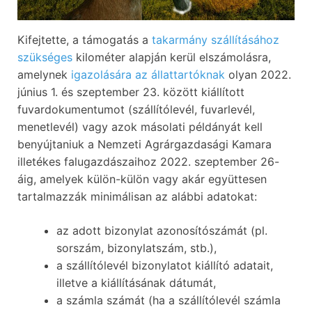
Kifejtette, a támogatás a
takarmány szállításához
szükséges
kilométer alapján kerül elszámolásra,
amelynek
igazolására az állattartóknak
olyan 2022.
június 1. és szeptember 23. között kiállított
fuvardokumentumot (szállítólevél, fuvarlevél,
menetlevél) vagy azok másolati példányát kell
benyújtaniuk a Nemzeti Agrárgazdasági Kamara
illetékes falugazdászaihoz 2022. szeptember 26-
áig, amelyek külön-külön vagy akár együttesen
tartalmazzák minimálisan az alábbi adatokat:
az adott bizonylat azonosítószámát (pl.
sorszám, bizonylatszám, stb.),
a szállítólevél bizonylatot kiállító adatait,
illetve a kiállításának dátumát,
a számla számát (ha a szállítólevél számla