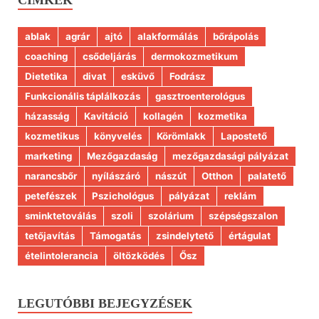
CÍMKÉK
ablak
agrár
ajtó
alakformálás
bőrápolás
coaching
csődeljárás
dermokozmetikum
Dietetika
divat
esküvő
Fodrász
Funkcionális táplálkozás
gasztroenterológus
házasság
Kavitáció
kollagén
kozmetika
kozmetikus
könyvelés
Körömlakk
Lapostető
marketing
Mezőgazdaság
mezőgazdasági pályázat
narancsbőr
nyílászáró
nászút
Otthon
palatető
petefészek
Pszichológus
pályázat
reklám
sminktetoválás
szoli
szolárium
szépségszalon
tetőjavítás
Támogatás
zsindelytető
értágulat
ételintolerancia
öltözködés
Ősz
LEGUTÓBBI BEJEGYZÉSEK