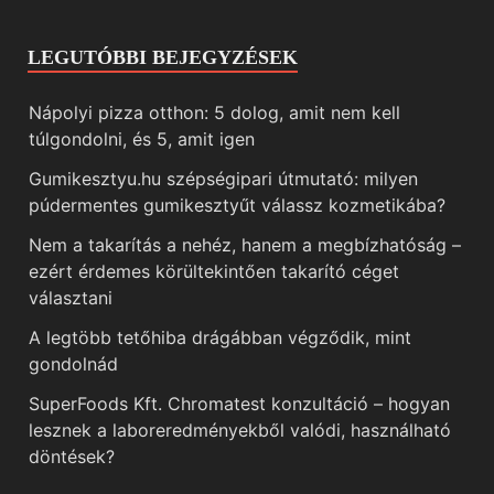
LEGUTÓBBI BEJEGYZÉSEK
Nápolyi pizza otthon: 5 dolog, amit nem kell
túlgondolni, és 5, amit igen
Gumikesztyu.hu szépségipari útmutató: milyen
púdermentes gumikesztyűt válassz kozmetikába?
Nem a takarítás a nehéz, hanem a megbízhatóság –
ezért érdemes körültekintően takarító céget
választani
A legtöbb tetőhiba drágábban végződik, mint
gondolnád
SuperFoods Kft. Chromatest konzultáció – hogyan
lesznek a laboreredményekből valódi, használható
döntések?