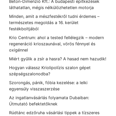
Beton-Dimenzió Kft.: A budapesti építkezések
láthatatlan, mégis nélkülözhetetlen motorja
Minden, amit a mészfestékről tudni érdemes –
természetes megoldás a 16. kerület
festékboltjából
Krio Centrum: ahol a tested fellélegzik – modern
regeneráció krioszaunával, vörös fénnyel és
oxigénnel
Miért gyűlik a zsír a hasra? A hasad nem hazudik!
Hogyan válassz Kriolipolízis szalon gépet
szépségszalonodba?
Szorongás, pánik, fóbia kezelése: a lelki
egyensúly visszaszerzése
Az ingatlanvásárlás folyamata Dubaiban:
Útmutató befektetőknek
Rúdtánc edzőruha vásárlási tippek a tízszeres