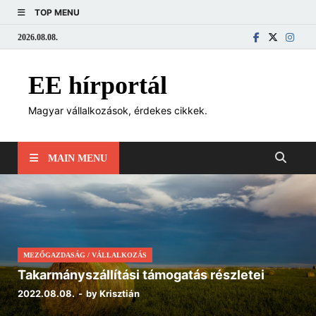
TOP MENU
2026.08.08.
EE hírportál
Magyar vállalkozások, érdekes cikkek.
MAIN MENU
MEZŐGAZDASÁG
/
VÁLLALKOZÁS
Takarmányszállítási támogatás részletei
2022.08.08.
-
by
Krisztián