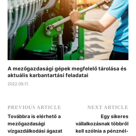
A mezőgazdasági gépek megfelelő tárolása és
aktuális karbantartási feladatai
2022.09.11.
PREVIOUS ARTICLE
NEXT ARTICLE
Továbbra is elérhető a
Egy sikeres
mezőgazdasági
vállalkozásnak többről
vízgazdálkodási ágazat
kell szólnia a pénznél-