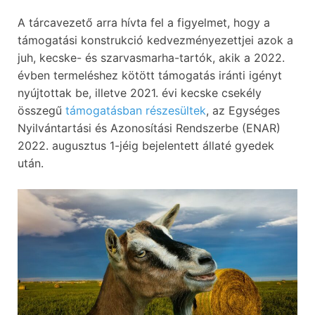
A tárcavezető arra hívta fel a figyelmet, hogy a
támogatási konstrukció kedvezményezettjei azok a
juh, kecske- és szarvasmarha-tartók, akik a 2022.
évben termeléshez kötött támogatás iránti igényt
nyújtottak be, illetve 2021. évi kecske csekély
összegű
támogatásban részesültek
, az Egységes
Nyilvántartási és Azonosítási Rendszerbe (ENAR)
2022. augusztus 1-jéig bejelentett állaté gyedek
után.