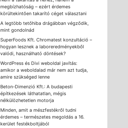
megbízhatóság – ezért érdemes
körültekintően takarító céget választani
A legtöbb tetőhiba drágábban végződik,
mint gondolnád
SuperFoods Kft. Chromatest konzultáció –
hogyan lesznek a laboreredményekből
valódi, használható döntések?
WordPress és Divi weboldal javítás:
amikor a weboldalad már nem azt tudja,
amire szükséged lenne
Beton-Dimenzió Kft.: A budapesti
építkezések láthatatlan, mégis
nélkülözhetetlen motorja
Minden, amit a mészfestékről tudni
érdemes – természetes megoldás a 16.
kerület festékboltjából