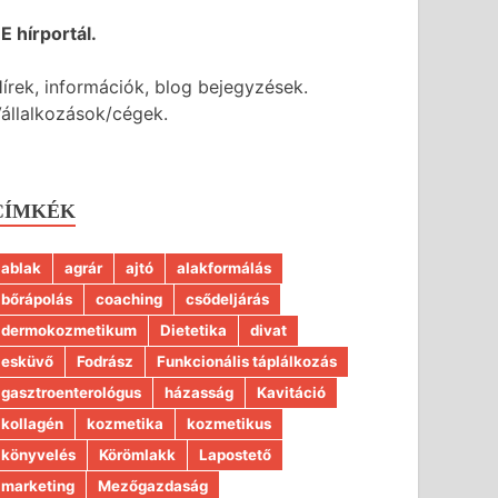
E hírportál.
írek, információk, blog bejegyzések.
állalkozások/cégek.
CÍMKÉK
ablak
agrár
ajtó
alakformálás
bőrápolás
coaching
csődeljárás
dermokozmetikum
Dietetika
divat
esküvő
Fodrász
Funkcionális táplálkozás
gasztroenterológus
házasság
Kavitáció
kollagén
kozmetika
kozmetikus
könyvelés
Körömlakk
Lapostető
marketing
Mezőgazdaság