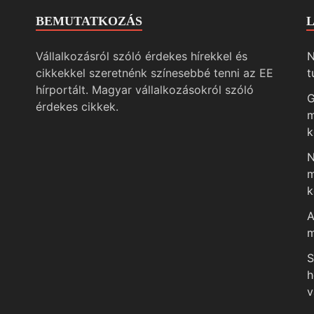
BEMUTATKOZÁS
Vállalkozásról szóló érdekes hírekkel és
N
cikkekkel szeretnénk színesebbé tenni az EE
t
hírportált. Magyar vállalkozásokról szóló
G
érdekes cikkek.
m
k
N
m
k
A
m
S
h
v