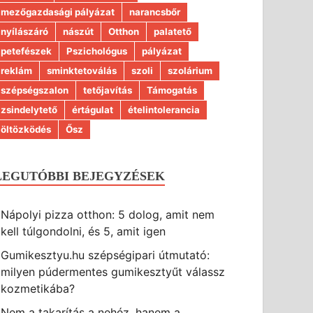
mezőgazdasági pályázat
narancsbőr
nyílászáró
nászút
Otthon
palatető
petefészek
Pszichológus
pályázat
reklám
sminktetoválás
szoli
szolárium
szépségszalon
tetőjavítás
Támogatás
zsindelytető
értágulat
ételintolerancia
öltözködés
Ősz
LEGUTÓBBI BEJEGYZÉSEK
Nápolyi pizza otthon: 5 dolog, amit nem
kell túlgondolni, és 5, amit igen
Gumikesztyu.hu szépségipari útmutató:
milyen púdermentes gumikesztyűt válassz
kozmetikába?
Nem a takarítás a nehéz, hanem a