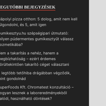
LEGUTÓBBI BEJEGYZÉSEK
ápolyi pizza otthon: 5 dolog, amit nem kell
úlgondolni, és 5, amit igen
umikesztyu.hu szépségipari útmutató:
ilyen púdermentes gumikesztyűt válassz
ozmetikába?
em a takarítás a nehéz, hanem a
egbízhatóság – ezért érdemes
örültekintően takarító céget választani
 legtöbb tetőhiba drágábban végződik,
int gondolnád
uperFoods Kft. Chromatest konzultáció –
ogyan lesznek a laboreredményekből
alódi, használható döntések?