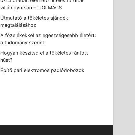
0-24 órában elérhető hiteles fordítás
villámgyorsan – iTOLMÁCS
Útmutató a tökéletes ajándék
megtalálásához
A főzelékekkel az egészségesebb életért:
a tudomány szerint
Hogyan készítsd el a tökéletes rántott
húst?
Építőipari elektromos padlódobozok