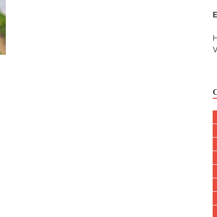
E
H
V