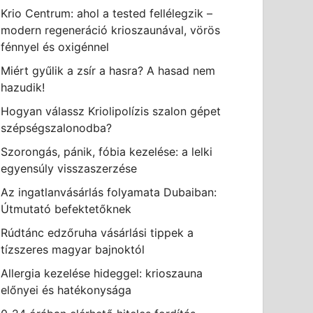
Krio Centrum: ahol a tested fellélegzik –
modern regeneráció krioszaunával, vörös
fénnyel és oxigénnel
Miért gyűlik a zsír a hasra? A hasad nem
hazudik!
Hogyan válassz Kriolipolízis szalon gépet
szépségszalonodba?
Szorongás, pánik, fóbia kezelése: a lelki
egyensúly visszaszerzése
Az ingatlanvásárlás folyamata Dubaiban:
Útmutató befektetőknek
Rúdtánc edzőruha vásárlási tippek a
tízszeres magyar bajnoktól
Allergia kezelése hideggel: krioszauna
előnyei és hatékonysága