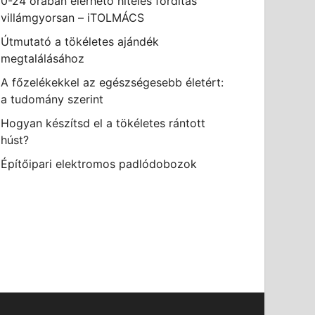
0-24 órában elérhető hiteles fordítás
villámgyorsan – iTOLMÁCS
Útmutató a tökéletes ajándék
megtalálásához
A főzelékekkel az egészségesebb életért:
a tudomány szerint
Hogyan készítsd el a tökéletes rántott
húst?
Építőipari elektromos padlódobozok