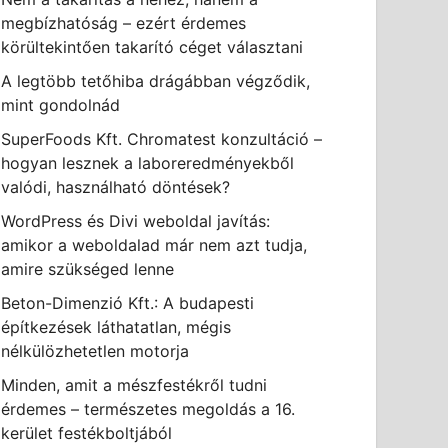
megbízhatóság – ezért érdemes
körültekintően takarító céget választani
A legtöbb tetőhiba drágábban végződik,
mint gondolnád
SuperFoods Kft. Chromatest konzultáció –
hogyan lesznek a laboreredményekből
valódi, használható döntések?
WordPress és Divi weboldal javítás:
amikor a weboldalad már nem azt tudja,
amire szükséged lenne
Beton-Dimenzió Kft.: A budapesti
építkezések láthatatlan, mégis
nélkülözhetetlen motorja
Minden, amit a mészfestékről tudni
érdemes – természetes megoldás a 16.
kerület festékboltjából