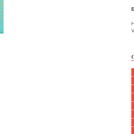
E
H
V