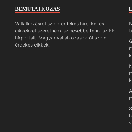
BEMUTATKOZÁS
Vállalkozásról szóló érdekes hírekkel és
N
cikkekkel szeretnénk színesebbé tenni az EE
t
hírportált. Magyar vállalkozásokról szóló
G
érdekes cikkek.
m
k
N
m
k
A
m
S
h
v