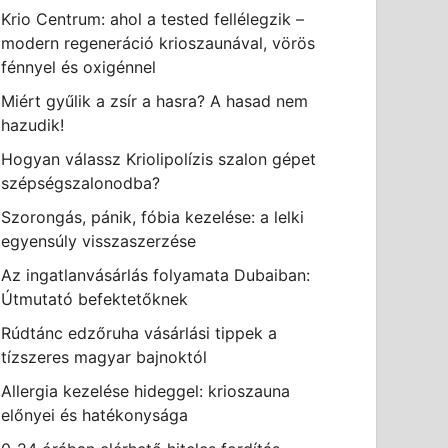
Krio Centrum: ahol a tested fellélegzik –
modern regeneráció krioszaunával, vörös
fénnyel és oxigénnel
Miért gyűlik a zsír a hasra? A hasad nem
hazudik!
Hogyan válassz Kriolipolízis szalon gépet
szépségszalonodba?
Szorongás, pánik, fóbia kezelése: a lelki
egyensúly visszaszerzése
Az ingatlanvásárlás folyamata Dubaiban:
Útmutató befektetőknek
Rúdtánc edzőruha vásárlási tippek a
tízszeres magyar bajnoktól
Allergia kezelése hideggel: krioszauna
előnyei és hatékonysága