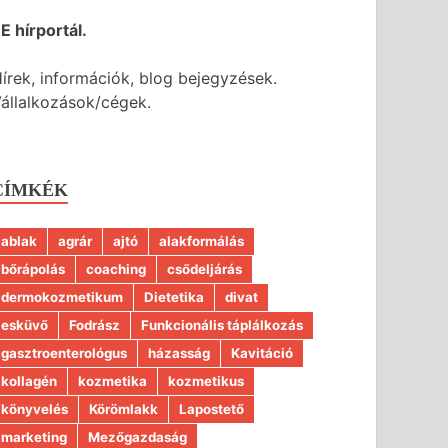
E hírportál.
írek, információk, blog bejegyzések.
állalkozások/cégek.
CÍMKÉK
ablak
agrár
ajtó
alakformálás
bőrápolás
coaching
csődeljárás
dermokozmetikum
Dietetika
divat
esküvő
Fodrász
Funkcionális táplálkozás
gasztroenterológus
házasság
Kavitáció
kollagén
kozmetika
kozmetikus
könyvelés
Körömlakk
Lapostető
marketing
Mezőgazdaság