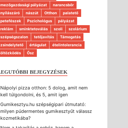
mezőgazdasági pályázat
narancsbőr
nyílászáró
nászút
Otthon
palatető
petefészek
Pszichológus
pályázat
reklám
sminktetoválás
szoli
szolárium
szépségszalon
tetőjavítás
Támogatás
zsindelytető
értágulat
ételintolerancia
öltözködés
Ősz
LEGUTÓBBI BEJEGYZÉSEK
Nápolyi pizza otthon: 5 dolog, amit nem
kell túlgondolni, és 5, amit igen
Gumikesztyu.hu szépségipari útmutató:
milyen púdermentes gumikesztyűt válassz
kozmetikába?
Nem a takarítás a nehéz, hanem a