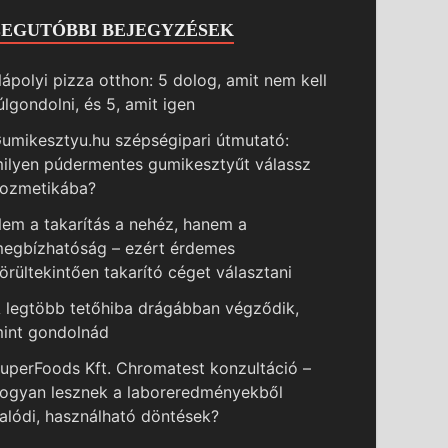
LEGUTÓBBI BEJEGYZÉSEK
ápolyi pizza otthon: 5 dolog, amit nem kell
úlgondolni, és 5, amit igen
umikesztyu.hu szépségipari útmutató:
ilyen púdermentes gumikesztyűt válassz
ozmetikába?
em a takarítás a nehéz, hanem a
egbízhatóság – ezért érdemes
örültekintően takarító céget választani
 legtöbb tetőhiba drágábban végződik,
int gondolnád
uperFoods Kft. Chromatest konzultáció –
ogyan lesznek a laboreredményekből
alódi, használható döntések?