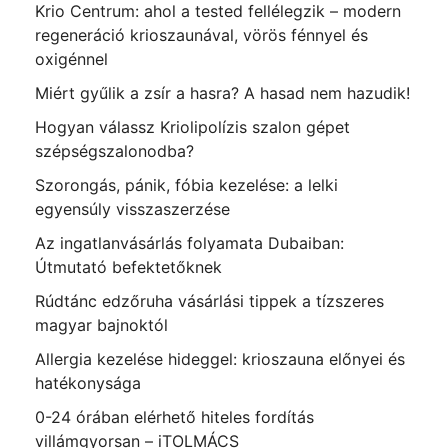
Krio Centrum: ahol a tested fellélegzik – modern
regeneráció krioszaunával, vörös fénnyel és
oxigénnel
Miért gyűlik a zsír a hasra? A hasad nem hazudik!
Hogyan válassz Kriolipolízis szalon gépet
szépségszalonodba?
Szorongás, pánik, fóbia kezelése: a lelki
egyensúly visszaszerzése
Az ingatlanvásárlás folyamata Dubaiban:
Útmutató befektetőknek
Rúdtánc edzőruha vásárlási tippek a tízszeres
magyar bajnoktól
Allergia kezelése hideggel: krioszauna előnyei és
hatékonysága
0-24 órában elérhető hiteles fordítás
villámgyorsan – iTOLMÁCS