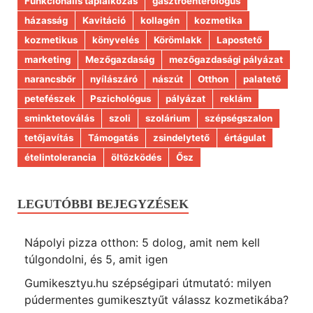
Funkcionális táplálkozás
gasztroenterológus
házasság
Kavitáció
kollagén
kozmetika
kozmetikus
könyvelés
Körömlakk
Lapostető
marketing
Mezőgazdaság
mezőgazdasági pályázat
narancsbőr
nyílászáró
nászút
Otthon
palatető
petefészek
Pszichológus
pályázat
reklám
sminktetoválás
szoli
szolárium
szépségszalon
tetőjavítás
Támogatás
zsindelytető
értágulat
ételintolerancia
öltözködés
Ősz
LEGUTÓBBI BEJEGYZÉSEK
Nápolyi pizza otthon: 5 dolog, amit nem kell
túlgondolni, és 5, amit igen
Gumikesztyu.hu szépségipari útmutató: milyen
púdermentes gumikesztyűt válassz kozmetikába?