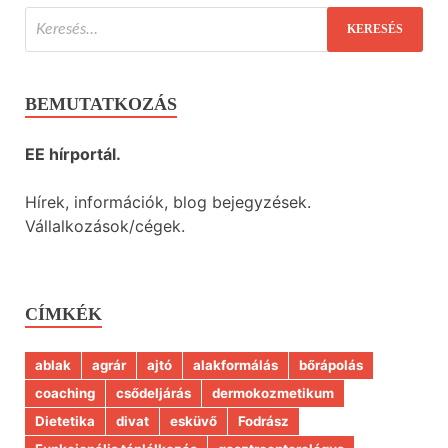
BEMUTATKOZÁS
EE hírportál.
Hírek, információk, blog bejegyzések.
Vállalkozások/cégek.
CÍMKÉK
ablak
agrár
ajtó
alakformálás
bőrápolás
coaching
csődeljárás
dermokozmetikum
Dietetika
divat
esküvő
Fodrász