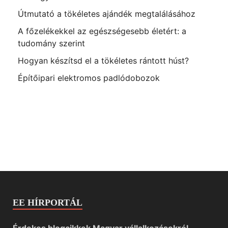
Útmutató a tökéletes ajándék megtalálásához
A főzelékekkel az egészségesebb életért: a
tudomány szerint
Hogyan készítsd el a tökéletes rántott húst?
Építőipari elektromos padlódobozok
EE HÍRPORTÁL
Érdekes blogcikkek Magyar vállalkozásokról.