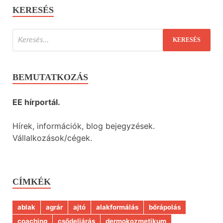
KERESÉS
BEMUTATKOZÁS
EE hírportál.
Hírek, információk, blog bejegyzések.
Vállalkozások/cégek.
CÍMKÉK
ablak
agrár
ajtó
alakformálás
bőrápolás
coaching
csődeljárás
dermokozmetikum