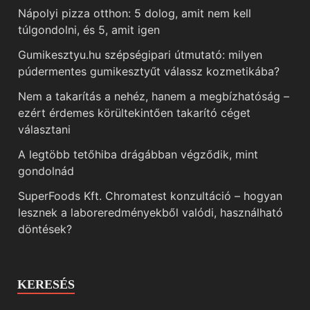
Nápolyi pizza otthon: 5 dolog, amit nem kell
túlgondolni, és 5, amit igen
Gumikesztyu.hu szépségipari útmutató: milyen
púdermentes gumikesztyűt válassz kozmetikába?
Nem a takarítás a nehéz, hanem a megbízhatóság –
ezért érdemes körültekintően takarító céget
választani
A legtöbb tetőhiba drágábban végződik, mint
gondolnád
SuperFoods Kft. Chromatest konzultáció – hogyan
lesznek a laboreredményekből valódi, használható
döntések?
KERESÉS