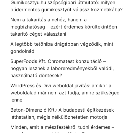
Gumikesztyu.hu szépségipari útmutató: milyen
púdermentes gumikesztyűt válassz kozmetikába?
Nem a takarítás a nehéz, hanem a
megbízhatóság – ezért érdemes körültekintően
takarító céget választani
A legtöbb tetőhiba drágábban végződik, mint
gondolnád
SuperFoods Kft. Chromatest konzultáció –
hogyan lesznek a laboreredményekből valódi,
használható döntések?
WordPress és Divi weboldal javítás: amikor a
weboldalad már nem azt tudja, amire szükséged
lenne
Beton-Dimenzió Kft.: A budapesti építkezések
láthatatlan, mégis nélkülözhetetlen motorja
Minden, amit a mészfestékről tudni érdemes –