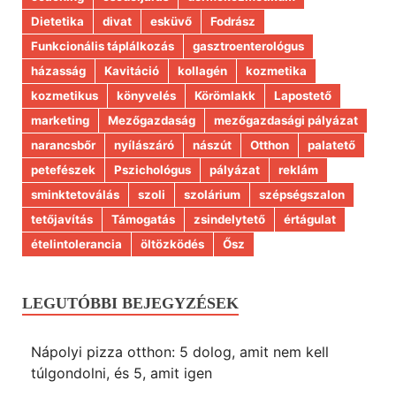
Dietetika
divat
esküvő
Fodrász
Funkcionális táplálkozás
gasztroenterológus
házasság
Kavitáció
kollagén
kozmetika
kozmetikus
könyvelés
Körömlakk
Lapostető
marketing
Mezőgazdaság
mezőgazdasági pályázat
narancsbőr
nyílászáró
nászút
Otthon
palatető
petefészek
Pszichológus
pályázat
reklám
sminktetoválás
szoli
szolárium
szépségszalon
tetőjavítás
Támogatás
zsindelytető
értágulat
ételintolerancia
öltözködés
Ősz
LEGUTÓBBI BEJEGYZÉSEK
Nápolyi pizza otthon: 5 dolog, amit nem kell
túlgondolni, és 5, amit igen