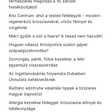
természetes megoldás a 16. kerület
festékboltjából
Krio Centrum: ahol a tested fellélegzik – modern
regeneráció krioszaunával, vörös fénnyel és
oxigénnel
Miért gyűlik a zsír a hasra? A hasad nem hazudik!
Hogyan válassz Kriolipolízis szalon gépet
szépségszalonodba?
Szorongás, pánik, fóbia kezelése: a lelki
egyensúly visszaszerzése
Az ingatlanvásárlás folyamata Dubaiban:
Útmutató befektetőknek
Rúdtánc edzőruha vásárlási tippek a tízszeres
magyar bajnoktól
Allergia kezelése hideggel: krioszauna előnyei és
hatékonysága