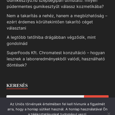
Gumikesztyu.hu szépségipari útmutató: milyen
púdermentes gumikesztyűt válassz kozmetikába?
Nem a takarítás a nehéz, hanem a megbízhatóság –
ezért érdemes körültekintően takarító céget
választani
A legtöbb tetőhiba drágábban végződik, mint
gondolnád
SuperFoods Kft. Chromatest konzultáció – hogyan
lesznek a laboreredményekből valódi, használható
döntések?
KERESÉS
Az Uniós törvények értelmében fel kell hívnunk a figyelmét
arra, hogy a honlap sütiket használ. A honlap használatával Ön
a tájékoztatásunkat tudomásul veszi.