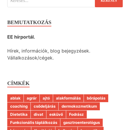
BEMUTATKOZÁS
EE hírportál.
Hírek, információk, blog bejegyzések.
Vállalkozások/cégek.
CÍMKÉK
ablak
agrár
ajtó
alakformálás
bőrápolás
coaching
csődeljárás
dermokozmetikum
Dietetika
divat
esküvő
Fodrász
Funkcionális táplálkozás
gasztroenterológus