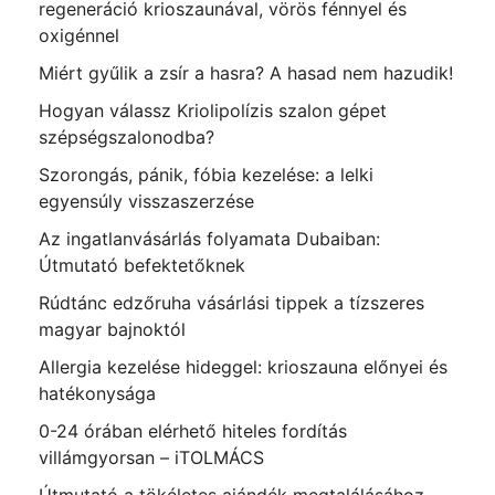
regeneráció krioszaunával, vörös fénnyel és
oxigénnel
Miért gyűlik a zsír a hasra? A hasad nem hazudik!
Hogyan válassz Kriolipolízis szalon gépet
szépségszalonodba?
Szorongás, pánik, fóbia kezelése: a lelki
egyensúly visszaszerzése
Az ingatlanvásárlás folyamata Dubaiban:
Útmutató befektetőknek
Rúdtánc edzőruha vásárlási tippek a tízszeres
magyar bajnoktól
Allergia kezelése hideggel: krioszauna előnyei és
hatékonysága
0-24 órában elérhető hiteles fordítás
villámgyorsan – iTOLMÁCS
Útmutató a tökéletes ajándék megtalálásához