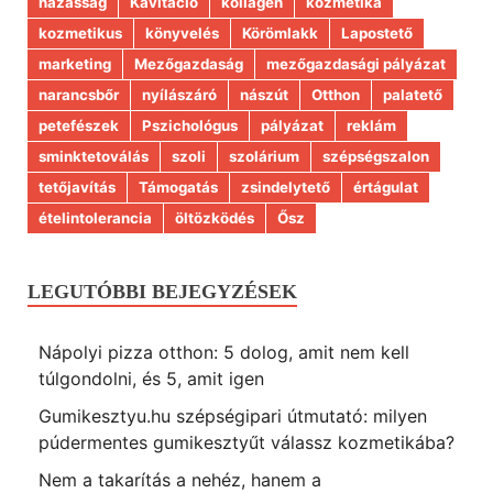
házasság
Kavitáció
kollagén
kozmetika
kozmetikus
könyvelés
Körömlakk
Lapostető
marketing
Mezőgazdaság
mezőgazdasági pályázat
narancsbőr
nyílászáró
nászút
Otthon
palatető
petefészek
Pszichológus
pályázat
reklám
sminktetoválás
szoli
szolárium
szépségszalon
tetőjavítás
Támogatás
zsindelytető
értágulat
ételintolerancia
öltözködés
Ősz
LEGUTÓBBI BEJEGYZÉSEK
Nápolyi pizza otthon: 5 dolog, amit nem kell
túlgondolni, és 5, amit igen
Gumikesztyu.hu szépségipari útmutató: milyen
púdermentes gumikesztyűt válassz kozmetikába?
Nem a takarítás a nehéz, hanem a