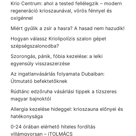
Krio Centrum: ahol a tested fellélegzik – modern
regeneráció krioszaunával, vörös fénnyel és
oxigénnel
Miért gyűlik a zsír a hasra? A hasad nem hazudik!
Hogyan válassz Kriolipolízis szalon gépet
szépségszalonodba?
Szorongás, pánik, fóbia kezelése: a lelki
egyensúly visszaszerzése
Az ingatlanvásárlás folyamata Dubaiban:
Útmutató befektetőknek
Rúdtánc edzőruha vásárlási tippek a tízszeres
magyar bajnoktól
Allergia kezelése hideggel: krioszauna előnyei és
hatékonysága
0-24 órában elérhető hiteles fordítás
villámgyorsan – iTOLMÁCS