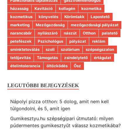
Funkcionális táplálkozás
gasztroenterológus
házasság
Kavitáció
kollagén
kozmetika
kozmetikus
könyvelés
Körömlakk
Lapostető
marketing
Mezőgazdaság
mezőgazdasági pályázat
narancsbőr
nyílászáró
nászút
Otthon
palatető
petefészek
Pszichológus
pályázat
reklám
sminktetoválás
szoli
szolárium
szépségszalon
tetőjavítás
Támogatás
zsindelytető
értágulat
ételintolerancia
öltözködés
Ősz
LEGUTÓBBI BEJEGYZÉSEK
Nápolyi pizza otthon: 5 dolog, amit nem kell
túlgondolni, és 5, amit igen
Gumikesztyu.hu szépségipari útmutató: milyen
púdermentes gumikesztyűt válassz kozmetikába?