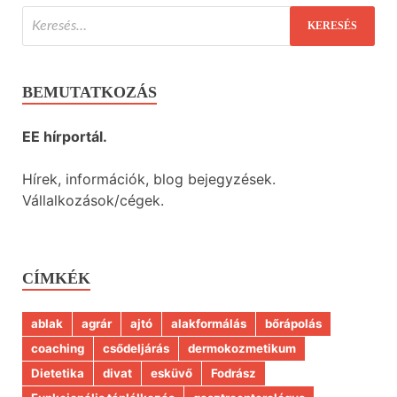
BEMUTATKOZÁS
EE hírportál.
Hírek, információk, blog bejegyzések.
Vállalkozások/cégek.
CÍMKÉK
ablak
agrár
ajtó
alakformálás
bőrápolás
coaching
csődeljárás
dermokozmetikum
Dietetika
divat
esküvő
Fodrász