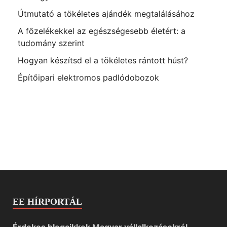
Útmutató a tökéletes ajándék megtalálásához
A főzelékekkel az egészségesebb életért: a
tudomány szerint
Hogyan készítsd el a tökéletes rántott húst?
Építőipari elektromos padlódobozok
EE HÍRPORTÁL
Érdekes blogcikkek Magyar vállalkozásokról.