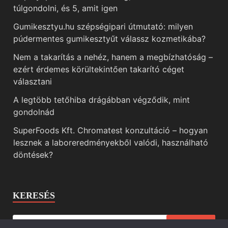
túlgondolni, és 5, amit igen
Gumikesztyu.hu szépségipari útmutató: milyen
púdermentes gumikesztyűt válassz kozmetikába?
Nem a takarítás a nehéz, hanem a megbízhatóság –
ezért érdemes körültekintően takarító céget
választani
A legtöbb tetőhiba drágábban végződik, mint
gondolnád
SuperFoods Kft. Chromatest konzultáció – hogyan
lesznek a laboreredményekből valódi, használható
döntések?
KERESÉS