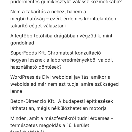
púdermentes gumikesztyűt válassz kozmetikába?
Nem a takarítás a nehéz, hanem a
megbízhatóság – ezért érdemes körültekintően
takarító céget választani
A legtöbb tetőhiba drágábban végződik, mint
gondolnád
SuperFoods Kft. Chromatest konzultáció –
hogyan lesznek a laboreredményekből valódi,
használható döntések?
WordPress és Divi weboldal javítás: amikor a
weboldalad már nem azt tudja, amire szükséged
lenne
Beton-Dimenzió Kft.: A budapesti építkezések
láthatatlan, mégis nélkülözhetetlen motorja
Minden, amit a mészfestékről tudni érdemes –
természetes megoldás a 16. kerület