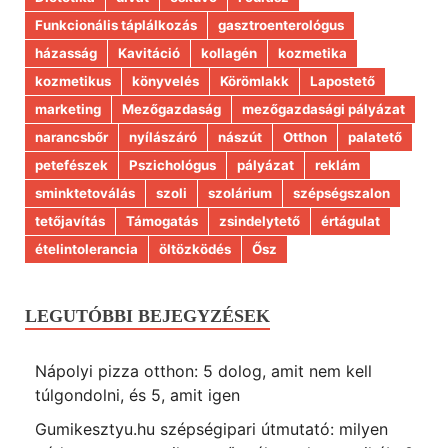
Funkcionális táplálkozás
gasztroenterológus
házasság
Kavitáció
kollagén
kozmetika
kozmetikus
könyvelés
Körömlakk
Lapostető
marketing
Mezőgazdaság
mezőgazdasági pályázat
narancsbőr
nyílászáró
nászút
Otthon
palatető
petefészek
Pszichológus
pályázat
reklám
sminktetoválás
szoli
szolárium
szépségszalon
tetőjavítás
Támogatás
zsindelytető
értágulat
ételintolerancia
öltözködés
Ősz
LEGUTÓBBI BEJEGYZÉSEK
Nápolyi pizza otthon: 5 dolog, amit nem kell
túlgondolni, és 5, amit igen
Gumikesztyu.hu szépségipari útmutató: milyen