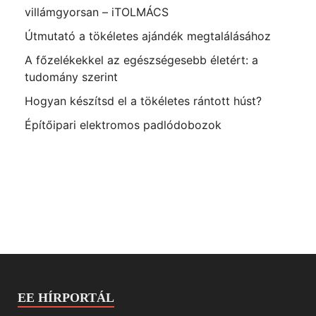
villámgyorsan – iTOLMÁCS
Útmutató a tökéletes ajándék megtalálásához
A főzelékekkel az egészségesebb életért: a
tudomány szerint
Hogyan készítsd el a tökéletes rántott húst?
Építőipari elektromos padlódobozok
EE HÍRPORTÁL