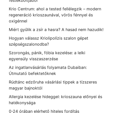
festékboltjából
Krio Centrum: ahol a tested fellélegzik – modern
regeneráció krioszaunával, vörös fénnyel és
oxigénnel
Miért gyűlik a zsír a hasra? A hasad nem hazudik!
Hogyan válassz Kriolipolízis szalon gépet
szépségszalonodba?
Szorongás, pánik, fóbia kezelése: a lelki
egyensúly visszaszerzése
Az ingatlanvásárlás folyamata Dubaiban:
Útmutató befektetőknek
Rúdtánc edzőruha vásárlási tippek a tízszeres
magyar bajnoktól
Allergia kezelése hideggel: krioszauna előnyei és
hatékonysága
0-24 órában elérhető hiteles fordítás