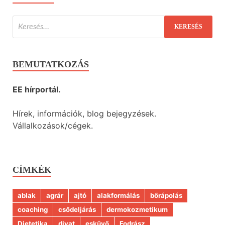
BEMUTATKOZÁS
EE hírportál.
Hírek, információk, blog bejegyzések.
Vállalkozások/cégek.
CÍMKÉK
ablak
agrár
ajtó
alakformálás
bőrápolás
coaching
csődeljárás
dermokozmetikum
Dietetika
divat
esküvő
Fodrász