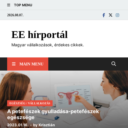
TOP MENU
2026.08.07.
EE hírportál
Magyar vállalkozások, érdekes cikkek.
MAIN MENU
EGÉSZSÉG
/
VÁLLALKOZÁS
A petefészek gyulladása-petefészek
egészsége
2023.01.16.
-
by
Krisztián