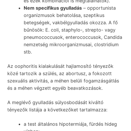
és ezek kombinációi is megtalálhatók).
Nem specifikus gyulladás
– opportunista
organizmusok behatolása, szeptikus
betegségek, vakbélgyulladás okozza. A fő
bűnösök: E. coli, staphylo-, strepto- vagy
pneumococcusok, enterococcusok, Candida
nemzetség mikroorganizmusai, clostridium
stb.
Az oophoritis kialakulását hajlamosító tényezők
közé tartozik a szülés, az abortusz, a fokozott
szexuális aktivitás, a méhen belüli fogamzásgátlás
és a méhen végzett egyéb beavatkozások.
A meglévő gyulladás súlyosbodását kiváltó
tényezők listája a következőket tartalmazza:
a test általános hipotermiája, fürdés hideg