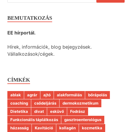
BEMUTATKOZÁS
EE hírportál.
Hírek, információk, blog bejegyzések.
Vállalkozások/cégek.
CÍMKÉK
ablak
agrár
ajtó
alakformálás
bőrápolás
coaching
csődeljárás
dermokozmetikum
Dietetika
divat
esküvő
Fodrász
Funkcionális táplálkozás
gasztroenterológus
házasság
Kavitáció
kollagén
kozmetika