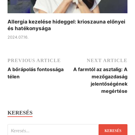
Allergia kezelése hideggel: krioszauna előnyei
és hatékonysága
2024.07.16.
PREVIOUS ARTICLE
NEXT ARTICLE
A bőrápolás fontossága
A farmtól az asztalig: A
télen
mezőgazdaság
jelentőségének
megértése
KERESÉS