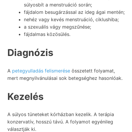
súlyosbít a menstruáció során;
fájdalom besugárzással az ideg ágai mentén;
nehéz vagy kevés menstruáció, ciklushiba;
a szexuális vágy megszűnése;
fájdalmas közösülés.
Diagnózis
A
petegyulladás felismerése
összetett folyamat,
mert megnyilvánulásai sok betegséghez hasonlóak.
Kezelés
A súlyos tüneteket kórházban kezelik. A terápia
konzervatív, hosszú távú. A folyamot egyénileg
választják ki.