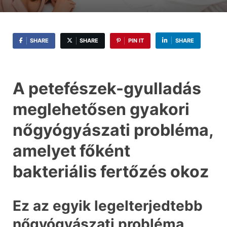
SHARE
SHARE
PIN IT
SHARE
A petefészek-gyulladás
meglehetősen gyakori
nőgyógyászati ​​probléma,
amelyet főként
bakteriális fertőzés okoz
Ez az egyik legelterjedtebb
nőgyógyászati probléma