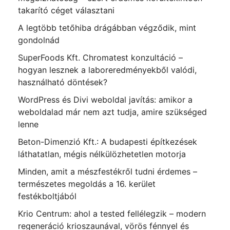
takarító céget választani
A legtöbb tetőhiba drágábban végződik, mint
gondolnád
SuperFoods Kft. Chromatest konzultáció –
hogyan lesznek a laboreredményekből valódi,
használható döntések?
WordPress és Divi weboldal javítás: amikor a
weboldalad már nem azt tudja, amire szükséged
lenne
Beton-Dimenzió Kft.: A budapesti építkezések
láthatatlan, mégis nélkülözhetetlen motorja
Minden, amit a mészfestékről tudni érdemes –
természetes megoldás a 16. kerület
festékboltjából
Krio Centrum: ahol a tested fellélegzik – modern
regeneráció krioszaunával, vörös fénnyel és