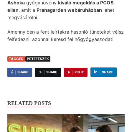
Ashoka
gyógynövény
kiváló megoldás a PCOS
ellen
, amit a
Pranagarden webáruházban
lehet
megvásárolni.
Amennyiben a fent leírtakra hasonló tüneteket vélsz
felfedezni, azonnal keresd fel nőgyógyászodat!
TAGGED
PETEFÉSZEK
SHARE
SHARE
PIN IT
SHARE
RELATED POSTS