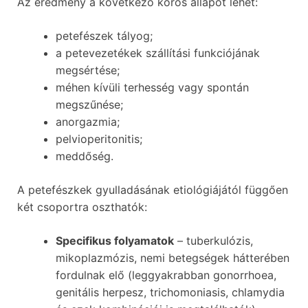
Az eredmény a következő kóros állapot lehet:
petefészek tályog;
a petevezetékek szállítási funkciójának
megsértése;
méhen kívüli terhesség vagy spontán
megszűnése;
anorgazmia;
pelvioperitonitis;
meddőség.
A petefészkek gyulladásának etiológiájától függően
két csoportra oszthatók:
Specifikus folyamatok
– tuberkulózis,
mikoplazmózis, nemi betegségek hátterében
fordulnak elő (leggyakrabban gonorrhoea,
genitális herpesz, trichomoniasis, chlamydia