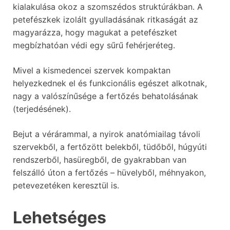
kialakulása okoz a szomszédos struktúrákban. A
petefészkek izolált gyulladásának ritkaságát az
magyarázza, hogy magukat a petefészket
megbízhatóan védi egy sűrű fehérjeréteg.
Mivel a kismedencei szervek kompaktan
helyezkednek el és funkcionális egészet alkotnak,
nagy a valószínűsége a fertőzés behatolásának
(terjedésének).
Bejut a vérárammal, a nyirok anatómiailag távoli
szervekből, a fertőzött belekből, tüdőből, húgyúti
rendszerből, hasüregből, de gyakrabban van
felszálló úton a fertőzés – hüvelyből, méhnyakon,
petevezetéken keresztül is.
Lehetséges