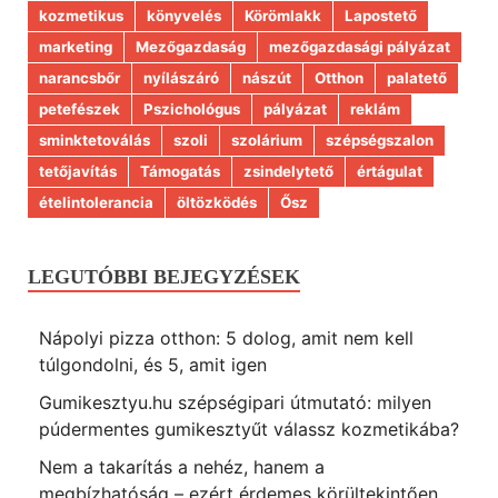
kozmetikus
könyvelés
Körömlakk
Lapostető
marketing
Mezőgazdaság
mezőgazdasági pályázat
narancsbőr
nyílászáró
nászút
Otthon
palatető
petefészek
Pszichológus
pályázat
reklám
sminktetoválás
szoli
szolárium
szépségszalon
tetőjavítás
Támogatás
zsindelytető
értágulat
ételintolerancia
öltözködés
Ősz
LEGUTÓBBI BEJEGYZÉSEK
Nápolyi pizza otthon: 5 dolog, amit nem kell
túlgondolni, és 5, amit igen
Gumikesztyu.hu szépségipari útmutató: milyen
púdermentes gumikesztyűt válassz kozmetikába?
Nem a takarítás a nehéz, hanem a
megbízhatóság – ezért érdemes körültekintően