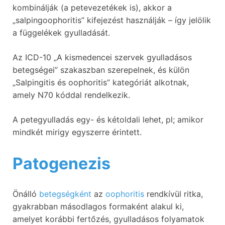
kombinálják (a petevezetékek is), akkor a
„salpingoophoritis” kifejezést használják – így jelölik
a függelékek gyulladását.
Az ICD-10 „A kismedencei szervek gyulladásos
betegségei” szakaszban szerepelnek, és külön
„Salpingitis és oophoritis” kategóriát alkotnak,
amely N70 kóddal rendelkezik.
A petegyulladás egy- és kétoldali lehet, pl; amikor
mindkét mirigy egyszerre érintett.
Patogenezis
Önálló
betegségként
az
oophoritis
rendkívül ritka,
gyakrabban másodlagos formaként alakul ki,
amelyet korábbi fertőzés, gyulladásos folyamatok