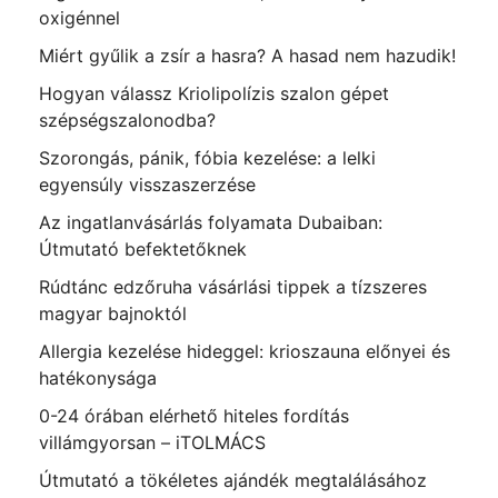
oxigénnel
Miért gyűlik a zsír a hasra? A hasad nem hazudik!
Hogyan válassz Kriolipolízis szalon gépet
szépségszalonodba?
Szorongás, pánik, fóbia kezelése: a lelki
egyensúly visszaszerzése
Az ingatlanvásárlás folyamata Dubaiban:
Útmutató befektetőknek
Rúdtánc edzőruha vásárlási tippek a tízszeres
magyar bajnoktól
Allergia kezelése hideggel: krioszauna előnyei és
hatékonysága
0-24 órában elérhető hiteles fordítás
villámgyorsan – iTOLMÁCS
Útmutató a tökéletes ajándék megtalálásához