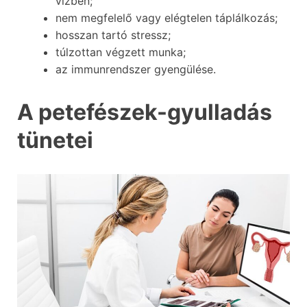
vízben;
nem megfelelő vagy elégtelen táplálkozás;
hosszan tartó stressz;
túlzottan végzett munka;
az immunrendszer gyengülése.
A petefészek-gyulladás
tünetei